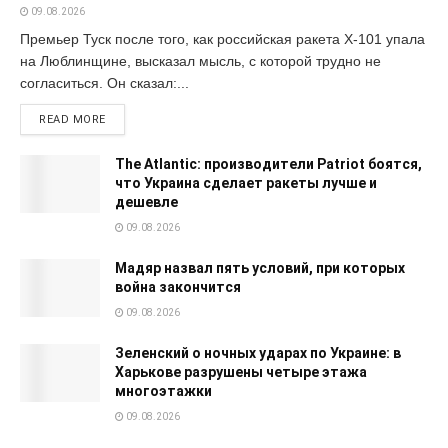
09.08.2026
Премьер Туск после того, как российская ракета Х-101 упала
на Люблинщине, высказал мысль, с которой трудно не
согласиться. Он сказал:...
READ MORE
The Atlantic: производители Patriot боятся,
что Украина сделает ракеты лучше и
дешевле
09.08.2026
Мадяр назвал пять условий, при которых
война закончится
09.08.2026
Зеленский о ночных ударах по Украине: в
Харькове разрушены четыре этажа
многоэтажки
09.08.2026