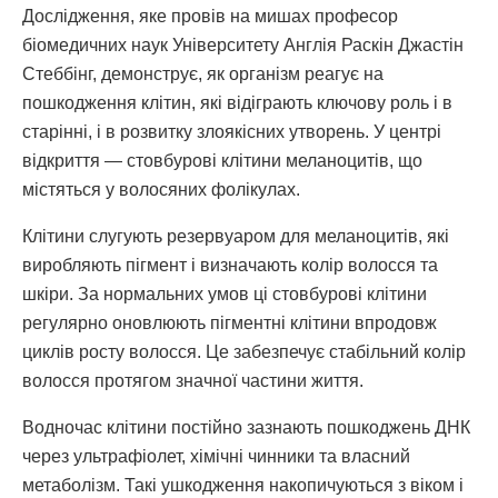
Дослідження, яке провів на мишах професор
біомедичних наук Університету Англія Раскін Джастін
Стеббінг, демонструє, як організм реагує на
пошкодження клітин, які відіграють ключову роль і в
старінні, і в розвитку злоякісних утворень. У центрі
відкриття — стовбурові клітини меланоцитів, що
містяться у волосяних фолікулах.
Клітини слугують резервуаром для меланоцитів, які
виробляють пігмент і визначають колір волосся та
шкіри. За нормальних умов ці стовбурові клітини
регулярно оновлюють пігментні клітини впродовж
циклів росту волосся. Це забезпечує стабільний колір
волосся протягом значної частини життя.
Водночас клітини постійно зазнають пошкоджень ДНК
через ультрафіолет, хімічні чинники та власний
метаболізм. Такі ушкодження накопичуються з віком і