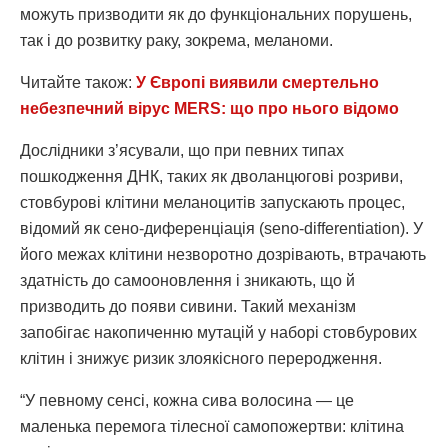
можуть призводити як до функціональних порушень,
так і до розвитку раку, зокрема, меланоми.
Читайте також:
У Європі виявили смертельно
небезпечний вірус MERS: що про нього відомо
Дослідники з’ясували, що при певних типах
пошкодження ДНК, таких як дволанцюгові розриви,
стовбурові клітини меланоцитів запускають процес,
відомий як сено-диференціація (seno-differentiation). У
його межах клітини незворотно дозрівають, втрачають
здатність до самооновлення і зникають, що й
призводить до появи сивини. Такий механізм
запобігає накопиченню мутацій у наборі стовбурових
клітин і знижує ризик злоякісного переродження.
“У певному сенсі, кожна сива волосина — це
маленька перемога тілесної самопожертви: клітина