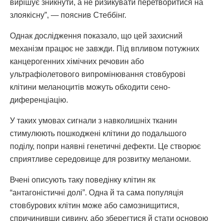
вирішує зникнути, а не ризикувати перетворитися на
злоякісну”, — пояснив Стеббінг.
Однак дослідження показало, що цей захисний
механізм працює не завжди. Під впливом потужних
канцерогенних хімічних речовин або
ультрафіолетового випромінювання стовбурові
клітини меланоцитів можуть обходити сено-
диференціацію.
У таких умовах сигнали з навколишніх тканин
стимулюють пошкоджені клітини до подальшого
поділу, попри наявні генетичні дефекти. Це створює
сприятливе середовище для розвитку меланоми.
Вчені описують таку поведінку клітин як
“антагоністичні долі”. Одна й та сама популяція
стовбурових клітин може або самознищитися,
спричинивши сивину, або зберегтися й стати основою