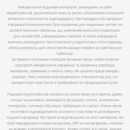
Використання будь-яких матеріалів, розміщених на сайті
digestmedia.net, дозволяється лише за умови обов’язкового вказання
активного посилання на першоджерело. При передруку або цитуванні
інформації посилання має бути відкритим для пошукових систем і не
містити технічних обмежень, що унеможливлюють його індексацію.
Для онлайн-ЗМІ, інформаційних порталів та інших веб-ресурсів
важливо розміщувати таке посилання у підзаголовку або в першому
абзаці матеріалу, щоб читачі могли швидко перейти до оригінальної
публікації.
Це правило покликане захищати авторські права, забезпечувати
прозорість використання інформації та правильну атрибуцію
матеріалів, отриманих з нашого сайту. Ми цінуємо працю авторів і
редакції, тому очікуємо відповідального ставлення від усіх, хто
використовує наші тексти у професійних чи інформаційних цілях.
Редакція digestmedia.net залишає за собою право не поділяти думки,
позиції чи висновки, викладені в авторських статтях, аналітичних
матеріалах, колонках або інших публікаціях на порталі. Кожен автор
несе повну відповідальність за власну точку зору та достовірність
поданої інформації. Ми також не відповідаємо за зміст матеріалів, які
були передруковані іншими ресурсами, ЗМІ чи платформами, оскільки
не можемо контролювати контекст, форму подачі або зміни, внесені