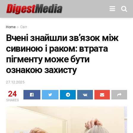
Home
Світ
Вчені знайшли зв’язок між
сивиною і раком: втрата
пігменту може бути
ознакою захисту
27.12.2025
24
SHARES