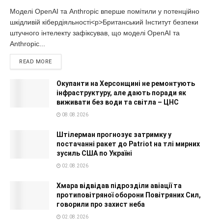
Моделі OpenAI та Anthropic вперше помітили у потенційно
шкідливій кібердіяльності<p>Британський Інститут безпеки
штучного інтелекту зафіксував, що моделі OpenAI та
Anthropic...
READ MORE
Окупанти на Херсонщині не ремонтують
інфраструктуру, але дають поради як
виживати без води та світла – ЦНС
08.08.2026
Штілерман прогнозує затримку у
постачанні ракет до Patriot на тлі мирних
зусиль США по Україні
02.08.2026
Хмара відвідав підрозділи авіації та
протиповітряної оборони Повітряних Сил,
говорили про захист неба
02.08.2026