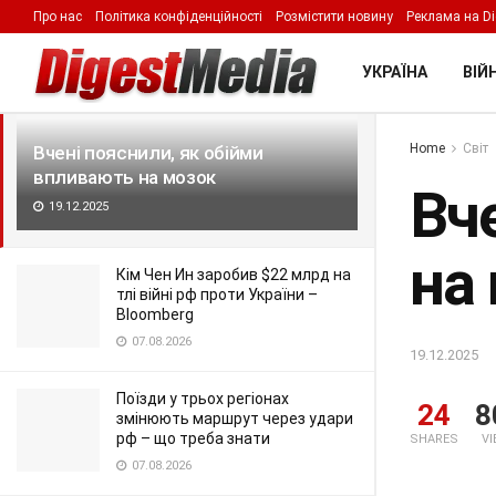
Про нас
Політика конфіденційності
Розмістити новину
Реклама на Di
LATEST
TRENDING
Filter
УКРАЇНА
ВІЙН
Home
Світ
Вчені пояснили, як обійми
впливають на мозок
Вч
19.12.2025
на
Кім Чен Ин заробив $22 млрд на
тлі війні рф проти України –
Bloomberg
07.08.2026
19.12.2025
Поїзди у трьох регіонах
24
8
змінюють маршрут через удари
рф – що треба знати
SHARES
V
07.08.2026