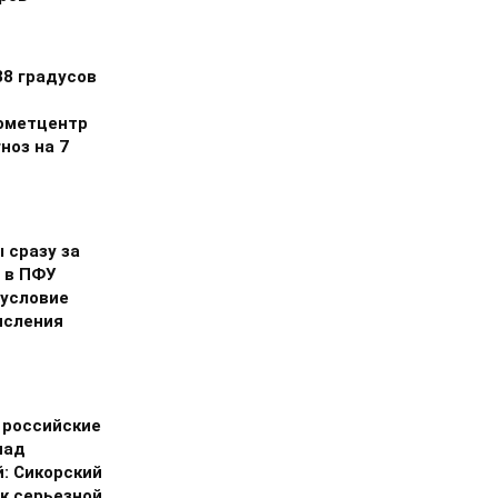
38 градусов
ометцентр
ноз на 7
 сразу за
 в ПФУ
 условие
исления
 российские
над
й: Сикорский
 к серьезной