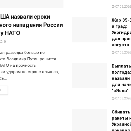
07.08.2026
США назвали сроки
Жар 35-
ого нападения России
и град:
ну НАТО
Укргидр
дал прог
0
августа
ая разведка больше не
07.08.2026
 что Владимир Путин решится
НАТО на прочность
Выплаты
ым ударом по стране альянса,
полгода:
назвали
ь...
для нач
“єЯсла”
RE
07.08.2026
Сбивать
ракеты 
Украино
призвал