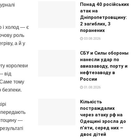
Понад 40 російських
журналі
атак на
Дніпропетровщину:
2 загиблих, 3
 і холод — є
поранених
ючову роль
03.08.2026
ріву, а й у
СБУ и Силы обороны
нанесли удар по
ету королеви
авиазаводу, порту и
нефтезаводу в
— від
России
 Саме тому
01.08.2026
 безпеки.
Кількість
ірі
постраждалих
и передають
через атаку рф на
ситоцину —
Одещині зросла до
п'яти, серед них –
результаті
двоє дітей