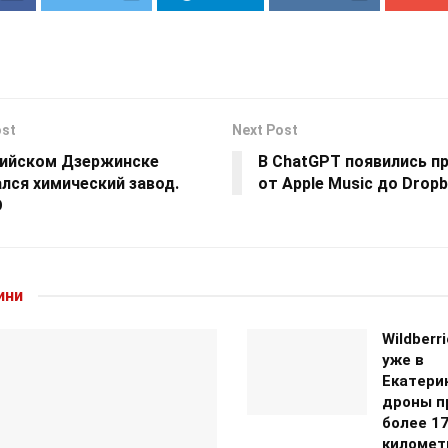
ost
Next Post
сийском Дзержинске
В ChatGPT появились п
лся химический завод.
от Apple Music до Drop
О
ини
Wildberr
уже в
Екатери
дроны п
более 1
километ