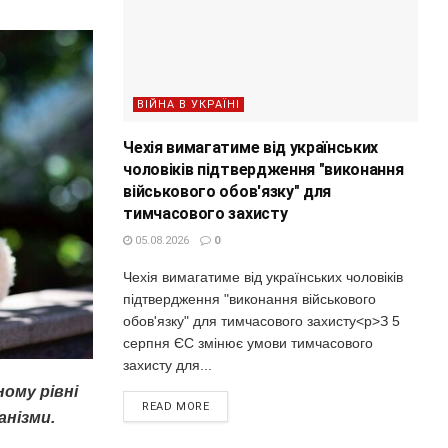
ВІЙНА В УКРАЇНІ
Чехія вимагатиме від українських
чоловіків підтвердження "виконання
військового обов'язку" для
тимчасового захисту
05.08.2026
0
Чехія вимагатиме від українських чоловіків
підтвердження "виконання військового
обов'язку" для тимчасового захисту<p>З 5
серпня ЄС змінює умови тимчасового
захисту для...
ому рівні
READ MORE
анізми.