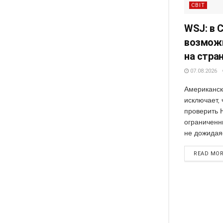
СВІТ
WSJ: в 
возможн
на стра
07.08.2026
Американск
исключает,
проверить 
ограниченн
не дожидаяс
READ MO