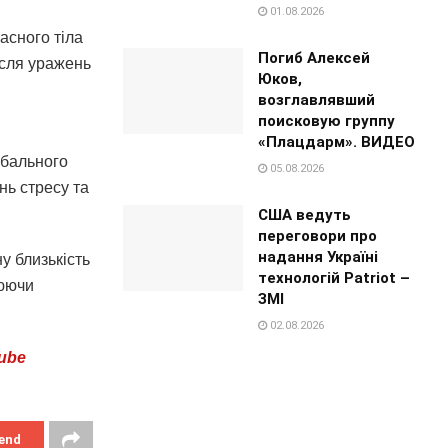
01.08.2026
асного тіла
Погиб Алексей
ісля уражень
Юков,
возглавлявший
поисковую группу
«Плацдарм». ВИДЕО
лобального
05.08.2026
нь стресу та
США ведуть
переговори про
надання Україні
у близькість
технологій Patriot –
нюючи
ЗМІ
02.08.2026
ube
end