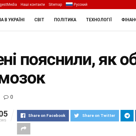
gestMedia
Наші контакти
Sitemap
Русский
А В УКРАЇНІ
СВІТ
ПОЛІТИКА
ТЕХНОЛОГІЇ
ФІНАН
ені пояснили, як 
 мозок
0
05
Share on Facebook
Share on Twitter
IEWS