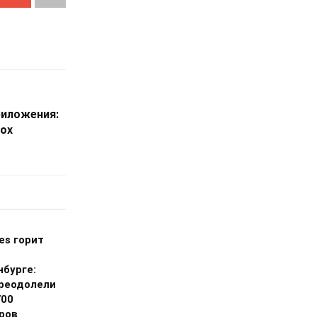
риложения:
box
ies горит
нбурге:
реодолели
700
ров