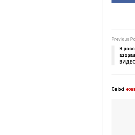
Previous P
В рос
взорва
ВИДЕ
Свіжі
нов