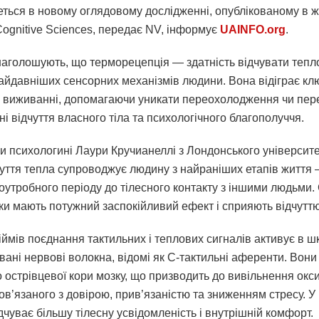
еться в новому оглядовому дослідженні, опублікованому в 
Cognitive Sciences, передає NV, інформує
UAINFO.org
.
наголошують, що терморецепція — здатність відчувати тепло
найдавніших сенсорних механізмів людини. Вона відіграє кл
у виживанні, допомагаючи уникати переохолодження чи перег
 відчуття власного тіла та психологічного благополуччя.
и психологині Лаури Кручианеллі з Лондонського університ
дчуття тепла супроводжує людину з найраніших етапів життя 
оутробного періоду до тілесного контакту з іншими людьми.
ики мають потужний заспокійливий ефект і сприяють відчуттю
іймів поєднання тактильних і теплових сигналів активує в шк
вані нервові волокна, відомі як С-тактильні аференти. Вон
о острівцевої кори мозку, що призводить до вивільнення ок
ов’язаного з довірою, прив’язаністю та зниженням стресу. У 
чуває більшу тілесну усвідомленість і внутрішній комфорт.