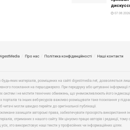
дискусс
07.08.2026
DigestMedia
Про нас
Політика конфіденційності
Наші контакти
будь-яких матеріалів, розміщених на сайті digestmedia.net, дозволяється ли
ивного посилання на першоджерело. При передруку або цитуванні інформації 
х систем і не містити технічних обмежень, що унеможливлюють його індексаці
х порталів та інших веб-ресурсів важливо розміщувати таке посилання у підз
б читачі могли швидко перейти до оригінальної публікації.
окликане захищати авторські права, забезпечувати прозорість використання і
еріалів, отриманих з нашого сайту. Ми цінуємо працю авторів і редакції, тому
 усіх, хто використовує наші тексти у професійних чи інформаційних цілях.