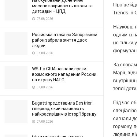
На окупованій Донеччині
Про це йд
масово закривають школи та
дитсадки – ЦПД
Trends in 
07.08.2026
Науковці 
Російська атака на Запорізький
одним із 
район забрала життя двох
не тільки 
людей
формуванні
07.08.2026
За словам
WSJ: в США назвали сроки
Марії, ві
возможного нападения России
на страну НАТО
внутрішнь
07.08.2026
теплі дот
Під час об
Bugatti представила Destrier –
гіперкар, який називають
спеціалізо
найкрасивішим в історії бренду
сигнали д
07.08.2026
гормону, п
людина від