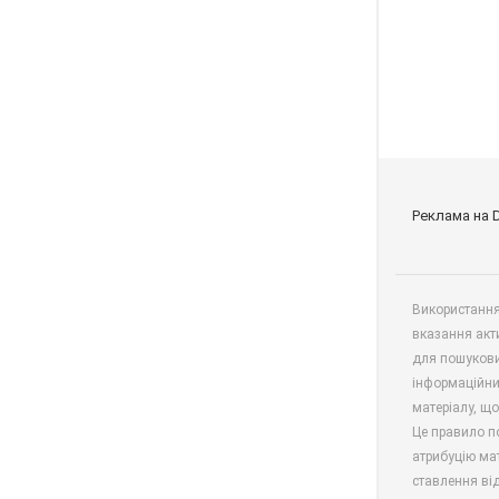
Реклама на 
Використання 
вказання акт
для пошукови
інформаційни
матеріалу, що
Це правило п
атрибуцію мат
ставлення від