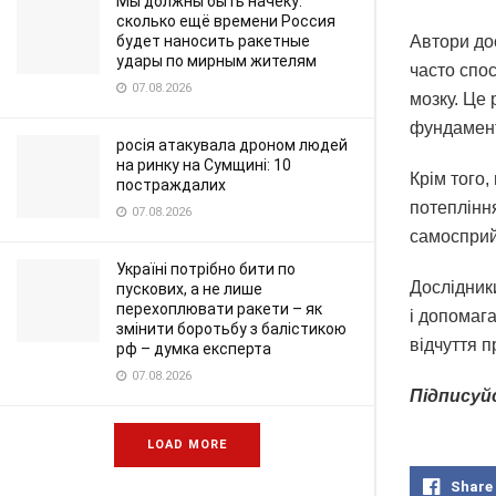
Мы должны быть начеку:
сколько ещё времени Россия
будет наносить ракетные
Автори до
удары по мирным жителям
часто спос
07.08.2026
мозку. Це
фундамента
росія атакувала дроном людей
на ринку на Сумщині: 10
Крім того,
постраждалих
потепління
07.08.2026
самосприй
Україні потрібно бити по
Дослідники
пускових, а не лише
перехоплювати ракети – як
і допомаг
змінити боротьбу з балістикою
відчуття п
рф – думка експерта
07.08.2026
Підписуй
LOAD MORE
Share