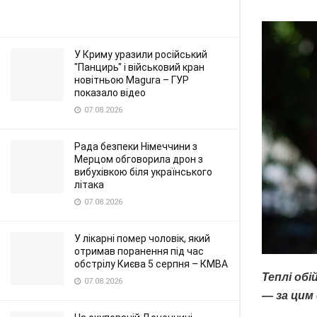
У Криму уразили російський
"Панцирь" і військовий кран
новітньою Magura – ГУР
показало відео
07.08.2026
Рада безпеки Німеччини з
Мерцом обговорила дрон з
вибухівкою біля українського
літака
07.08.2026
У лікарні помер чоловік, який
отримав поранення під час
обстрілу Києва 5 серпня – КМВА
Теплі об
07.08.2026
— за цим 