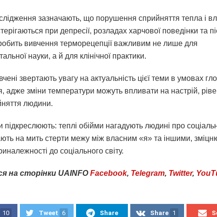
слідження зазначають, що порушення сприйняття тепла і вл
терігаються при депресії, розладах харчової поведінки та п
 робить вивчення терморецепції важливим не лише для
льної науки, а й для клінічної практики.
 вчені звертають увагу на актуальність цієї теми в умовах г
, адже зміни температури можуть впливати на настрій, ріве
няття людини.
 підкреслюють: теплі обійми нагадують людині про соціальн
ають на мить стерти межу між власним «я» та іншими, зміц
риналежності до соціального світу.
ся
на
сторінки
UAINFO
Facebook
,
Telegram
,
Twitter
,
YouT
10
Tweet
6
Share
Share
1
S