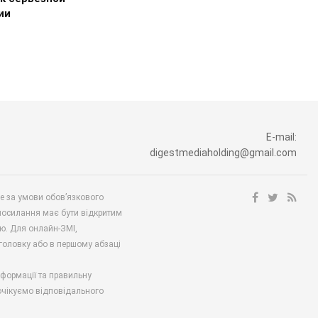
ии
E-mail:
digestmediaholding@gmail.com
ше за умови обов’язкового
посилання має бути відкритим
ю. Для онлайн-ЗМІ,
аголовку або в першому абзаці
нформації та правильну
 очікуємо відповідального