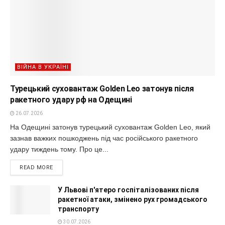
ВІЙНА В УКРАЇНІ
Турецький суховантаж Golden Leo затонув після
ракетного удару рф на Одещині
26.07.2026
На Одещині затонув турецький суховантаж Golden Leo, який
зазнав важких пошкоджень під час російського ракетного
удару тиждень тому. Про це...
READ MORE
У Львові п'ятеро госпіталізованих після
ракетної атаки, змінено рух громадського
транспорту
30.07.2026