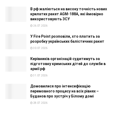
В рф жаліються на високу точність нових
крилатих ракет AGM-188A, які ймовірно
використовують ЗСУ
26.07.2026
У Fire Point розповіли, хто платить за
розробку українських балістичних ракет
30.07.2026
Керівників організацій судитимуть за
підготовку кримських дітей до служби в
армії рф
31.07.2026
Домовилися про інтенсифікацію
перемовного процесу на всіх рівнях –
Буданов про зустріч у Білому домі
28.07.2026