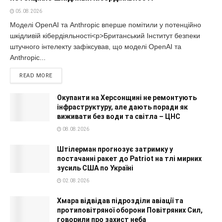
05.08.2026
Моделі OpenAI та Anthropic вперше помітили у потенційно
шкідливій кібердіяльності<p>Британський Інститут безпеки
штучного інтелекту зафіксував, що моделі OpenAI та
Anthropic...
READ MORE
Окупанти на Херсонщині не ремонтують
інфраструктуру, але дають поради як
виживати без води та світла – ЦНС
08.08.2026
Штілерман прогнозує затримку у
постачанні ракет до Patriot на тлі мирних
зусиль США по Україні
02.08.2026
Хмара відвідав підрозділи авіації та
протиповітряної оборони Повітряних Сил,
говорили про захист неба