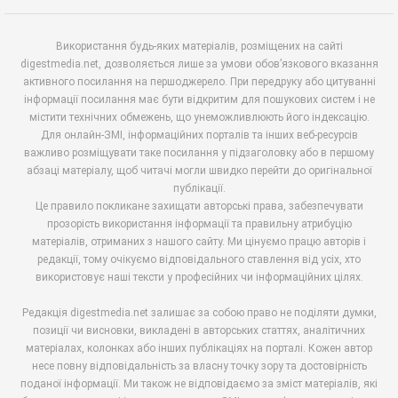
Використання будь-яких матеріалів, розміщених на сайті
digestmedia.net, дозволяється лише за умови обов’язкового вказання
активного посилання на першоджерело. При передруку або цитуванні
інформації посилання має бути відкритим для пошукових систем і не
містити технічних обмежень, що унеможливлюють його індексацію.
Для онлайн-ЗМІ, інформаційних порталів та інших веб-ресурсів
важливо розміщувати таке посилання у підзаголовку або в першому
абзаці матеріалу, щоб читачі могли швидко перейти до оригінальної
публікації.
Це правило покликане захищати авторські права, забезпечувати
прозорість використання інформації та правильну атрибуцію
матеріалів, отриманих з нашого сайту. Ми цінуємо працю авторів і
редакції, тому очікуємо відповідального ставлення від усіх, хто
використовує наші тексти у професійних чи інформаційних цілях.
Редакція digestmedia.net залишає за собою право не поділяти думки,
позиції чи висновки, викладені в авторських статтях, аналітичних
матеріалах, колонках або інших публікаціях на порталі. Кожен автор
несе повну відповідальність за власну точку зору та достовірність
поданої інформації. Ми також не відповідаємо за зміст матеріалів, які