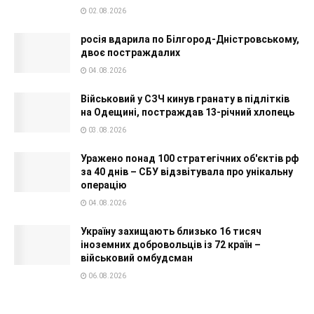
02.08.2026
росія вдарила по Білгород-Дністровському,
двоє постраждалих
04.08.2026
Військовий у СЗЧ кинув гранату в підлітків
на Одещині, постраждав 13-річний хлопець
03.08.2026
Уражено понад 100 стратегічних об'єктів рф
за 40 днів – СБУ відзвітувала про унікальну
операцію
04.08.2026
Україну захищають близько 16 тисяч
іноземних добровольців із 72 країн –
військовий омбудсман
06.08.2026