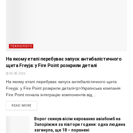
ТЕХНОЛОГІЇ
На якому етапі перебуває запуск антибалістичного
щита Freyja: у Fire Point розкрили деталі
05.08.2026
На якому етапі перебуває запуск антибалістичного щита
Freyja: у Fire Point розкрили деталі<p>Українська компанія
Fire Point почала інтеграцію компонентів від...
READ MORE
Ворог скинув вісім керованих авіабомб на
Запоріжжя за півтори години: одна людина
загинула, ще 18 – поранені