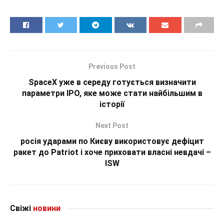
Previous Post
SpaceX уже в середу готується визначити
параметри IPO, яке може стати найбільшим в
історії
Next Post
росія ударами по Києву використовує дефіцит
ракет до Patriot і хоче приховати власні невдачі –
ISW
Свіжі
новини