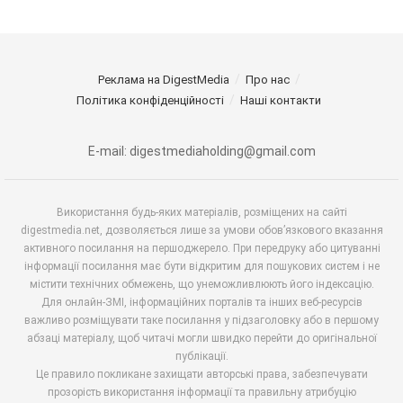
Реклама на DigestMedia
Про нас
Політика конфіденційності
Наші контакти
E-mail: digestmediaholding@gmail.com
Використання будь-яких матеріалів, розміщених на сайті
digestmedia.net, дозволяється лише за умови обов’язкового вказання
активного посилання на першоджерело. При передруку або цитуванні
інформації посилання має бути відкритим для пошукових систем і не
містити технічних обмежень, що унеможливлюють його індексацію.
Для онлайн-ЗМІ, інформаційних порталів та інших веб-ресурсів
важливо розміщувати таке посилання у підзаголовку або в першому
абзаці матеріалу, щоб читачі могли швидко перейти до оригінальної
публікації.
Це правило покликане захищати авторські права, забезпечувати
прозорість використання інформації та правильну атрибуцію