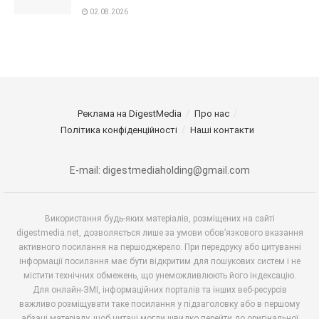
02.08.2026
Реклама на DigestMedia
Про нас
Політика конфіденційності
Наші контакти
E-mail: digestmediaholding@gmail.com
Використання будь-яких матеріалів, розміщених на сайті
digestmedia.net, дозволяється лише за умови обов’язкового вказання
активного посилання на першоджерело. При передруку або цитуванні
інформації посилання має бути відкритим для пошукових систем і не
містити технічних обмежень, що унеможливлюють його індексацію.
Для онлайн-ЗМІ, інформаційних порталів та інших веб-ресурсів
важливо розміщувати таке посилання у підзаголовку або в першому
абзаці матеріалу, щоб читачі могли швидко перейти до оригінальної