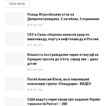
READ MORE
Понад 40 російських атак на
Дніпропетровщину: 2 загиблих, 3 поранених
03.08.2026
СБУ и Силы обороны нанесли удар по
авиазаводу, порту и нефтезаводу в России
01.08.2026
Кількість постраждалих через атаку рф на
Одещині зросла до п'яти, серед них – двоє
дітей
01.08.2026
Погиб Алексей Юков, возглавлявший
поисковую группу «Плацдарм». ВИДЕО
05.08.2026
США ведуть переговори про надання Україні
технологій Patriot – ЗМІ