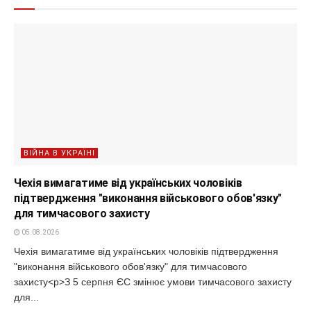
ВІЙНА В УКРАЇНІ
Чехія вимагатиме від українських чоловіків
підтвердження "виконання військового обов'язку"
для тимчасового захисту
05.08.2026
Чехія вимагатиме від українських чоловіків підтвердження
"виконання військового обов'язку" для тимчасового
захисту<p>З 5 серпня ЄС змінює умови тимчасового захисту
для...