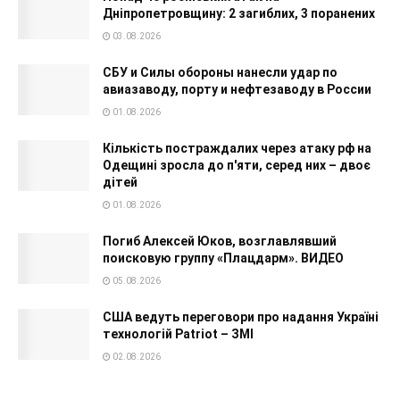
Дніпропетровщину: 2 загиблих, 3 поранених
03.08.2026
СБУ и Силы обороны нанесли удар по
авиазаводу, порту и нефтезаводу в России
01.08.2026
Кількість постраждалих через атаку рф на
Одещині зросла до п'яти, серед них – двоє
дітей
01.08.2026
Погиб Алексей Юков, возглавлявший
поисковую группу «Плацдарм». ВИДЕО
05.08.2026
США ведуть переговори про надання Україні
технологій Patriot – ЗМІ
02.08.2026