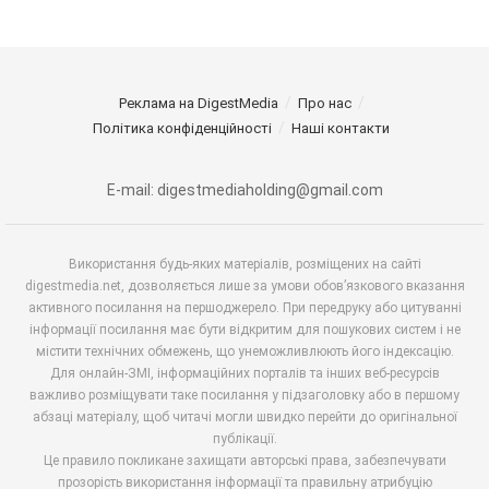
Реклама на DigestMedia
Про нас
Політика конфіденційності
Наші контакти
E-mail: digestmediaholding@gmail.com
Використання будь-яких матеріалів, розміщених на сайті
digestmedia.net, дозволяється лише за умови обов’язкового вказання
активного посилання на першоджерело. При передруку або цитуванні
інформації посилання має бути відкритим для пошукових систем і не
містити технічних обмежень, що унеможливлюють його індексацію.
Для онлайн-ЗМІ, інформаційних порталів та інших веб-ресурсів
важливо розміщувати таке посилання у підзаголовку або в першому
абзаці матеріалу, щоб читачі могли швидко перейти до оригінальної
публікації.
Це правило покликане захищати авторські права, забезпечувати
прозорість використання інформації та правильну атрибуцію