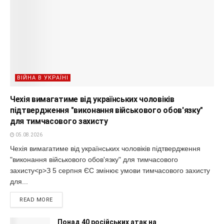
ВІЙНА В УКРАЇНІ
Чехія вимагатиме від українських чоловіків
підтвердження "виконання військового обов'язку"
для тимчасового захисту
05.08.2026
Чехія вимагатиме від українських чоловіків підтвердження
"виконання військового обов'язку" для тимчасового
захисту<p>З 5 серпня ЄС змінює умови тимчасового захисту
для...
READ MORE
Понад 40 російських атак на