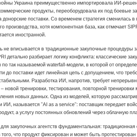
войны Украина преимущественно импортировала ИИ-решен
коммерческие продукты, переоборудовала их под боевые за
 донорские поставки. Со временем стратегия сменилась в 
го производства, хотя компонентная база, как отмечает SIPR
тается иностранной.
ь не вписывается в традиционные закупочные процедуры 
PRI детально разбирает логику конфликта: классические зак
 по так называемой waterfall-модели, в которой от определ
ти до поставки идет линейная цепь с допущением, что треб
стабильными. Разработка ИИ, напротив, требует непрерыв
 – новой тренировки, тестирования, повторной тренировки
ления новых данных. Одна из моделей, которую рассматри
 ИИ, называется "AI as a service": поставщик передает вой
родукт, а услугу постоянных обновлений через облачную пл
для закупочных агентств фундаментальная: традиционная
з того, что продукт фиксирован и может быть протестирован