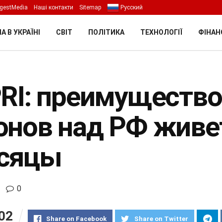
gestMedia
Наші контакти
Sitemap
Русский
А В УКРАЇНІ
СВІТ
ПОЛІТИКА
ТЕХНОЛОГІЇ
ФІНАН
PRI: преимущество
онов над РФ живе
сяцы
0
02
Share on Facebook
Share on Twitter