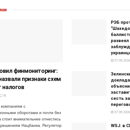
ини
РЭБ про
“Шахедо
баллист
развеял
заблужд
украинц
07.08.2026
овил финмониторинг:
Зеленск
назвали признаки схем
доклада
т налогов
объясни
застави
0
сесть за
перегов
 компаниям с
онными оборотами и почти без
07.08.2026
в стоит внимательнее отнестись
 решениям Нацбанка. Регулятор
WSJ: в 