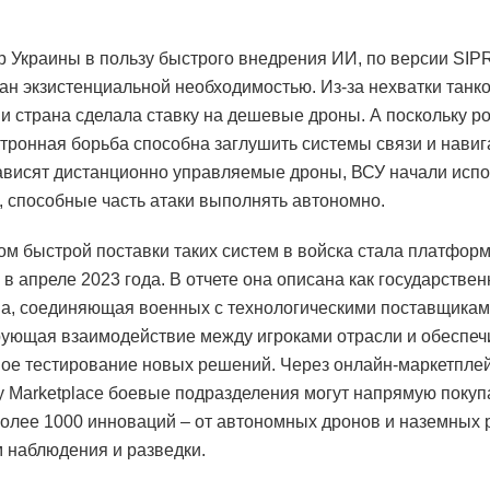
 Украины в пользу быстрого внедрения ИИ, по версии SIPR
ан экзистенциальной необходимостью. Из-за нехватки танко
и страна сделала ставку на дешевые дроны. А поскольку р
тронная борьба способна заглушить системы связи и навиг
ависят дистанционно управляемые дроны, ВСУ начали испо
 способные часть атаки выполнять автономно.
м быстрой поставки таких систем в войска стала платформ
 в апреле 2023 года. В отчете она описана как государстве
а, соединяющая военных с технологическими поставщикам
ующая взаимодействие между игроками отрасли и обеспе
ое тестирование новых решений. Через онлайн-маркетплей
y Marketplace боевые подразделения могут напрямую покуп
более 1000 инноваций – от автономных дронов и наземных 
 наблюдения и разведки.