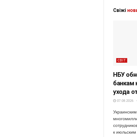
Свіжі
нов
СВІТ
НБУ обн
банкам 
ухода о
07.08.2026
Украинским
многомилли
сотруднико
к июльским