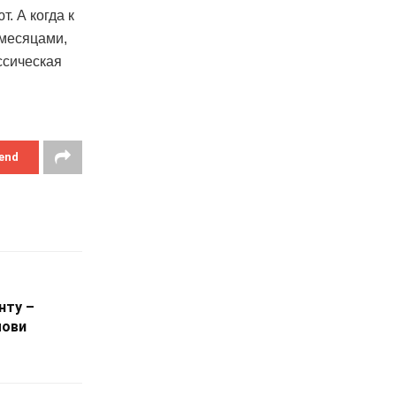
. А когда к
 месяцами,
ссическая
end
нту –
мови