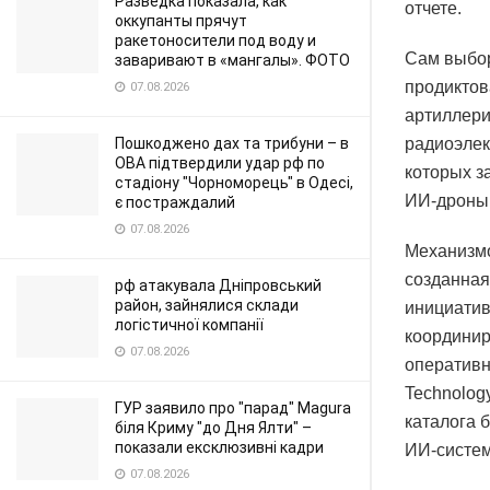
Разведка показала, как
отчете.
оккупанты прячут
ракетоносители под воду и
Сам выбор
заваривают в «мангалы». ФОТО
продиктов
07.08.2026
артиллери
Пошкоджено дах та трибуни – в
радиоэлек
ОВА підтвердили удар рф по
которых з
стадіону "Чорноморець" в Одесі,
ИИ-дроны,
є постраждалий
07.08.2026
Механизмо
созданная
рф атакувала Дніпровський
район, зайнялися склади
инициатив
логістичної компанії
координир
07.08.2026
оперативн
Technolog
ГУР заявило про "парад" Magura
каталога 
біля Криму "до Дня Ялти" –
показали ексклюзивні кадри
ИИ-систем
07.08.2026