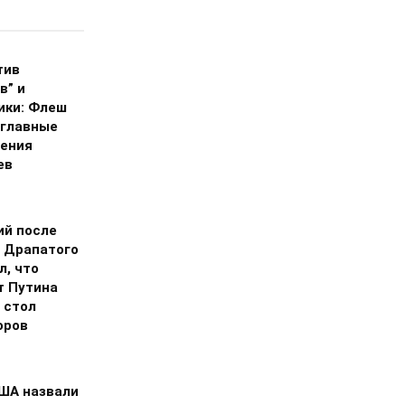
тив
в” и
ики: Флеш
 главные
ения
ев
ий после
 Драпатого
л, что
т Путина
 стол
оров
США назвали