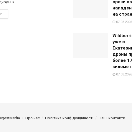
сроки в
ходы к...
нападен
на стра
RE
07.08.2026
Wildberr
уже в
Екатери
дроны п
более 1
километ
07.08.2026
DigestMedia
Про нас
Політика конфіденційності
Наші контакти