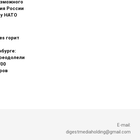
озможного
ия России
ну НАТО
ies горит
нбурге:
реодолели
700
ров
E-mail:
digestmediaholding@gmail.com