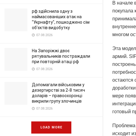
В начале 
покупала 
рф здійснила одну з
наймасованіших атак на
принимала
"Укрнафту", пошкоджено сім
внутренне
об’єктів видобутку
многом ос
07.08.2026
Эта модел
На Запоріжжі двоє
рятувальників постраждали
армий. SI
при повторній атаці рф
построены
07.08.2026
потребнос
остаются 
Допомагали військовим у
доработки
дезертирстві за 2-8 тисяч
доларів – правоохоронці
мере появ
викрили групу злочинців
интеграции
07.08.2026
готовый п
Проблема 
LOAD MORE
исходит и