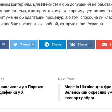
нным критериям. Для ИИ-систем оба допущения не работают
авляется темп, в котором тактическое преимущество живет
оит уже не об адаптации процедур, а о том, способна ли кла
я вообще поспевать за войной, которую ведет Украина.
10
Tweet
6
Share
Share
1
S
ost
Next Post
 викликали до Парижа
Made in Ukraine для фро
діпфейки у X
Зеленський окреслив у
експорту зброї