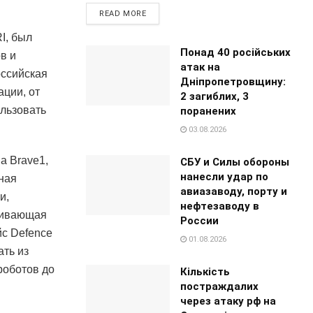
READ MORE
I, был
Понад 40 російських
в и
атак на
оссийская
Дніпропетровщину:
ации, от
2 загиблих, 3
льзовать
поранених
03.08.2026
а Brave1,
СБУ и Силы обороны
нанесли удар по
нная
авиазаводу, порту и
и,
нефтезаводу в
чивающая
России
с Defence
01.08.2026
ать из
роботов до
Кількість
постраждалих
через атаку рф на