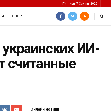
П’ятниця, 7 Серпня, 2026
СИ
СПОРТ
 украинских ИИ-
т считанные
Онлайн новини