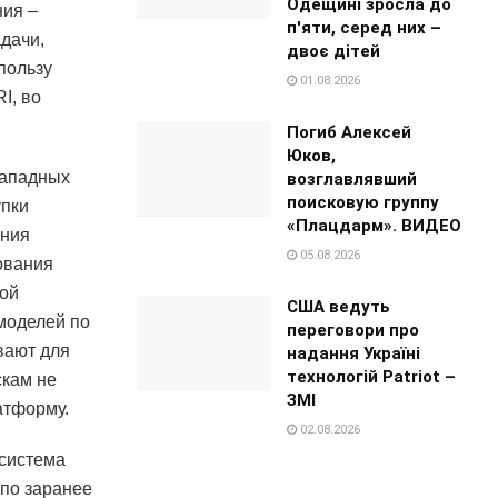
Одещині зросла до
ия –
п'яти, серед них –
дачи,
двоє дітей
пользу
01.08.2026
I, во
Погиб Алексей
Юков,
западных
возглавлявший
поисковую группу
упки
«Плацдарм». ВИДЕО
ения
05.08.2026
ования
ной
США ведуть
 моделей по
переговори про
вают для
надання Україні
технологій Patriot –
скам не
ЗМІ
атформу.
02.08.2026
 система
 по заранее