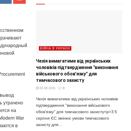
усственном
орачивают
еждународный
ВІЙНА В УКРАЇНІ
оновой
Чехія вимагатиме від українських
чоловіків підтвердження "виконання
військового обов'язку" для
Procurement
тимчасового захисту
05.08.2026
0
 вывод
Чехія вимагатиме від українських чоловіків
ь утрачено
підтвердження "виконання військового
ется на
обов'язку" для тимчасового захисту<p>З 5
Modern War
серпня ЄС змінює умови тимчасового
захисту для...
лаются в