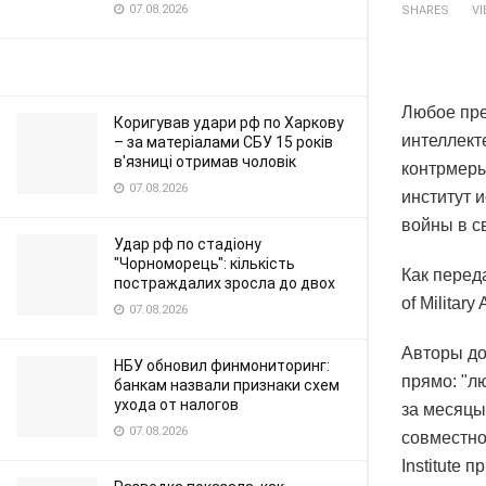
07.08.2026
SHARES
V
Любое пре
Коригував удари рф по Харкову
интеллект
– за матеріалами СБУ 15 років
в'язниці отримав чоловік
контрмеры
07.08.2026
институт 
войны в с
Удар рф по стадіону
"Чорноморець": кількість
Как переда
постраждалих зросла до двох
of Military 
07.08.2026
Авторы до
НБУ обновил финмониторинг:
прямо: "л
банкам назвали признаки схем
ухода от налогов
за месяцы
07.08.2026
совместно
Institute 