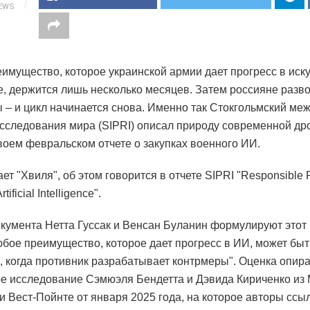
IEWS
имущество, которое украинской армии дает прогресс в иск
е, держится лишь несколько месяцев. Затем россияне разв
 – и цикл начинается снова. Именно так Стокгольмский м
исследования мира (SIPRI) описал природу современной др
воем февральском отчете о закупках военного ИИ.
ет "Хвиля", об этом говорится в отчете SIPRI "Responsible 
Artificial Intelligence".
кумента Нетта Гуссак и Венсан Буланин формулируют этот
юбое преимущество, которое дает прогресс в ИИ, может быт
, когда противник разрабатывает контрмеры". Оценка опира
е исследование Сэмюэля Бендетта и Дэвида Кириченко из 
при Вест-Пойнте от января 2025 года, на которое авторы ссы