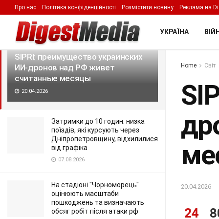
Про нас
Політика конфіденційності
Розмістити новину
Реклама на Di
LATEST
TRENDING
Filter
УКРАЇНА
ВІЙН
SIPRI: преимущество украинских
Home
Світ
ИИ-дронов над РФ живет
считанные месяцы
SI
20.04.2026
др
Затримки до 10 годин: низка
поїздів, які курсують через
Дніпропетровщину, відхилилися
ме
від графіка
07.08.2026
На стадіоні "Чорноморець"
20.04.2026
оцінюють масштаби
пошкоджень та визначають
24
8
обсяг робіт після атаки рф