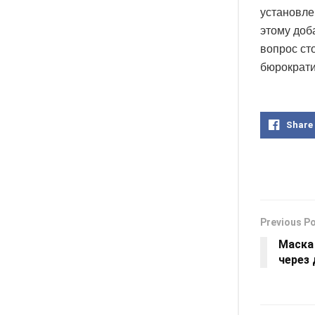
установле
этому доб
вопрос ст
бюрократи
Share
Previous P
Маска
через 