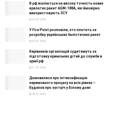
В рф жаліються на високу точність нових
крилатих ракет AGM-188A, які ймовірно
використовують ЗСУ
26.07.2026
У Fire Point розповіли, хто платить за
розробку українських балістичних ракет
30.07.2026
Керівників організацій судитимуть за
підготовку кримських дітей до служби в
армії рф
31.07.2026
Домовилися про інтенсифікацію
перемовного процесу на всіх рівнях –
Буданов про зустріч у Білому домі
28.07.2026