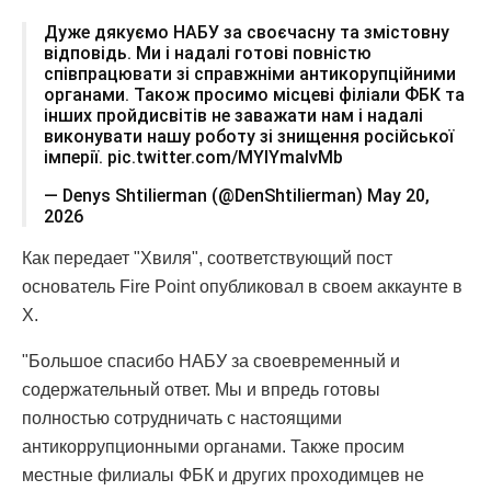
Дуже дякуємо НАБУ за своєчасну та змістовну
відповідь. Ми і надалі готові повністю
співпрацювати зі справжніми антикорупційними
органами. Також просимо місцеві філіали ФБК та
інших пройдисвітів не заважати нам і надалі
виконувати нашу роботу зі знищення російської
імперії. pic.twitter.com/MYIYmalvMb
— Denys Shtilierman (@DenShtilierman) May 20,
2026
Как передает "Хвиля", соответствующий пост
основатель Fire Point опубликовал в своем аккаунте в
X.
"Большое спасибо НАБУ за своевременный и
содержательный ответ. Мы и впредь готовы
полностью сотрудничать с настоящими
антикоррупционными органами. Также просим
местные филиалы ФБК и других проходимцев не