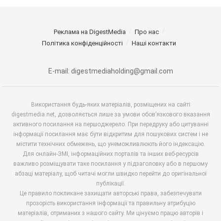
Реклама на DigestMedia
Про нас
Політика конфіденційності
Наші контакти
E-mail: digestmediaholding@gmail.com
Використання будь-яких матеріалів, розміщених на сайті
digestmedia.net, дозволяється лише за умови обов’язкового вказання
активного посилання на першоджерело. При передруку або цитуванні
інформації посилання має бути відкритим для пошукових систем і не
містити технічних обмежень, що унеможливлюють його індексацію.
Для онлайн-ЗМІ, інформаційних порталів та інших веб-ресурсів
важливо розміщувати таке посилання у підзаголовку або в першому
абзаці матеріалу, щоб читачі могли швидко перейти до оригінальної
публікації.
Це правило покликане захищати авторські права, забезпечувати
прозорість використання інформації та правильну атрибуцію
матеріалів, отриманих з нашого сайту. Ми цінуємо працю авторів і