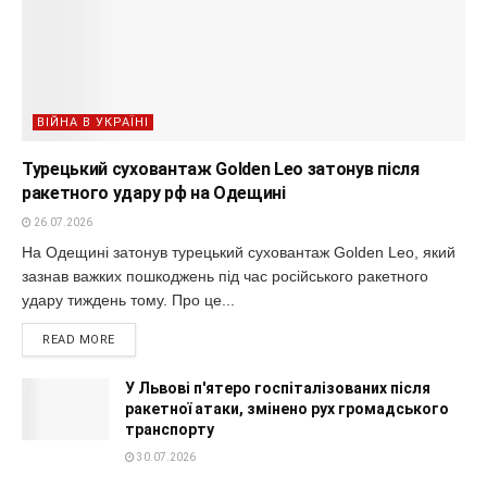
ВІЙНА В УКРАЇНІ
Турецький суховантаж Golden Leo затонув після
ракетного удару рф на Одещині
26.07.2026
На Одещині затонув турецький суховантаж Golden Leo, який
зазнав важких пошкоджень під час російського ракетного
удару тиждень тому. Про це...
READ MORE
У Львові п'ятеро госпіталізованих після
ракетної атаки, змінено рух громадського
транспорту
30.07.2026