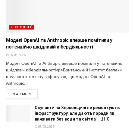
ТЕХНОЛОГІЇ
Моделі OpenAI та Anthropic вперше помітили у
потенційно шкідливій кібердіяльності
05.08.2026
Моделі OpenAI та Anthropic вперше помітили у потенційно
шкідливій кібердіяльності<p>Британський Інститут безпеки
штучного інтелекту зафіксував, що моделі OpenAI та
Anthropic...
READ MORE
Окупанти на Херсонщині не ремонтують
інфраструктуру, але дають поради як
виживати без води та світла – ЦНС
08.08.2026