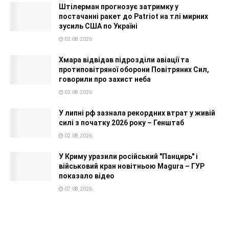
Штілерман прогнозує затримку у
постачанні ракет до Patriot на тлі мирних
зусиль США по Україні
02.08.2026
Хмара відвідав підрозділи авіації та
протиповітряної оборони Повітряних Сил,
говорили про захист неба
02.08.2026
У липні рф зазнала рекордних втрат у живій
силі з початку 2026 року – Генштаб
02.08.2026
У Криму уразили російський "Панцирь" і
військовий кран новітньою Magura – ГУР
показало відео
07.08.2026