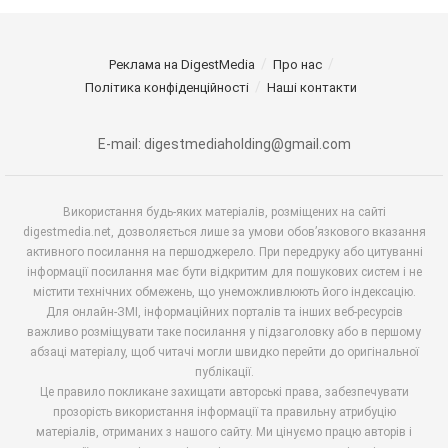
Реклама на DigestMedia
Про нас
Політика конфіденційності
Наші контакти
E-mail: digestmediaholding@gmail.com
Використання будь-яких матеріалів, розміщених на сайті
digestmedia.net, дозволяється лише за умови обов’язкового вказання
активного посилання на першоджерело. При передруку або цитуванні
інформації посилання має бути відкритим для пошукових систем і не
містити технічних обмежень, що унеможливлюють його індексацію.
Для онлайн-ЗМІ, інформаційних порталів та інших веб-ресурсів
важливо розміщувати таке посилання у підзаголовку або в першому
абзаці матеріалу, щоб читачі могли швидко перейти до оригінальної
публікації.
Це правило покликане захищати авторські права, забезпечувати
прозорість використання інформації та правильну атрибуцію
матеріалів, отриманих з нашого сайту. Ми цінуємо працю авторів і