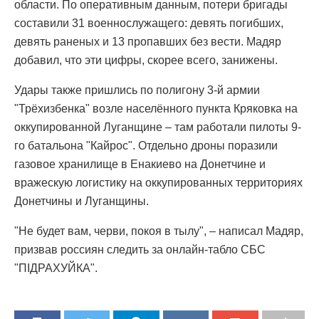
области. По оперативным данным, потери бригады
составили 31 военнослужащего: девять погибших,
девять раненых и 13 пропавших без вести. Мадяр
добавил, что эти цифры, скорее всего, занижены.
Удары также пришлись по полигону 3-й армии
"Трёхизбенка" возле населённого пункта Кряковка на
оккупированной Луганщине – там работали пилоты 9-
го батальона "Кайрос". Отдельно дроны поразили
газовое хранилище в Енакиево на Донетчине и
вражескую логистику на оккупированных территориях
Донетчины и Луганщины.
"Не будет вам, черви, покоя в тылу", – написал Мадяр,
призвав россиян следить за онлайн-табло СБС
"ПІДРАХУЙКА".