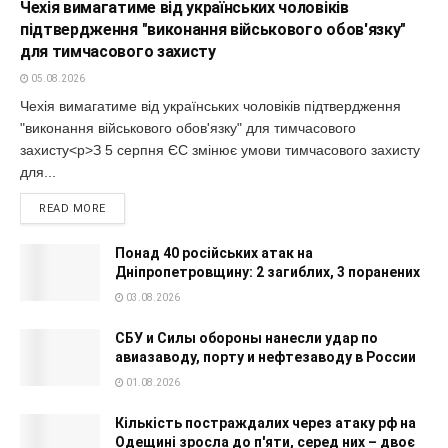
Чехія вимагатиме від українських чоловіків
підтвердження "виконання військового обов'язку"
для тимчасового захисту
05.08.2026
Чехія вимагатиме від українських чоловіків підтвердження
"виконання військового обов'язку" для тимчасового
захисту<p>З 5 серпня ЄС змінює умови тимчасового захисту
для...
READ MORE
Понад 40 російських атак на
Дніпропетровщину: 2 загиблих, 3 поранених
03.08.2026
СБУ и Силы обороны нанесли удар по
авиазаводу, порту и нефтезаводу в России
01.08.2026
Кількість постраждалих через атаку рф на
Одещині зросла до п'яти, серед них – двоє