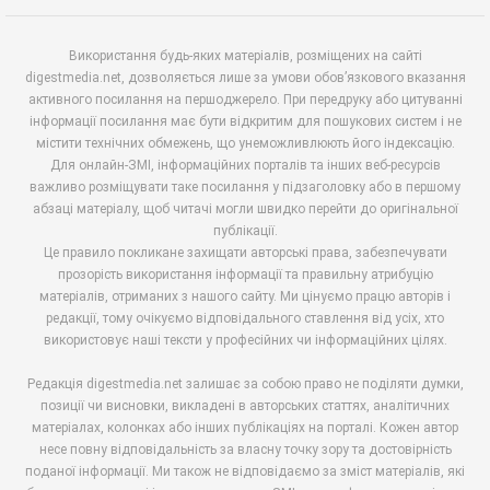
Використання будь-яких матеріалів, розміщених на сайті
digestmedia.net, дозволяється лише за умови обов’язкового вказання
активного посилання на першоджерело. При передруку або цитуванні
інформації посилання має бути відкритим для пошукових систем і не
містити технічних обмежень, що унеможливлюють його індексацію.
Для онлайн-ЗМІ, інформаційних порталів та інших веб-ресурсів
важливо розміщувати таке посилання у підзаголовку або в першому
абзаці матеріалу, щоб читачі могли швидко перейти до оригінальної
публікації.
Це правило покликане захищати авторські права, забезпечувати
прозорість використання інформації та правильну атрибуцію
матеріалів, отриманих з нашого сайту. Ми цінуємо працю авторів і
редакції, тому очікуємо відповідального ставлення від усіх, хто
використовує наші тексти у професійних чи інформаційних цілях.
Редакція digestmedia.net залишає за собою право не поділяти думки,
позиції чи висновки, викладені в авторських статтях, аналітичних
матеріалах, колонках або інших публікаціях на порталі. Кожен автор
несе повну відповідальність за власну точку зору та достовірність
поданої інформації. Ми також не відповідаємо за зміст матеріалів, які