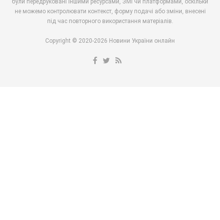
були передруковані іншими ресурсами, ЗМІ чи платформами, оскільки
не можемо контролювати контекст, форму подачі або зміни, внесені
під час повторного використання матеріалів.
Copyright © 2020-2026 Новини України онлайн