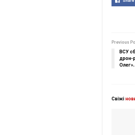
Share
Previous P
ВСУ с
дрон-
Олег»
Свіжі
нов