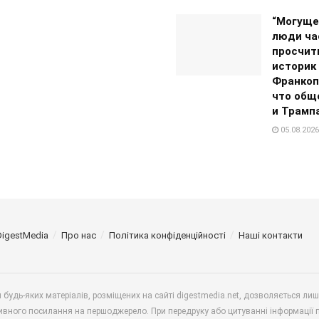
“Могуще
люди ча
просчит
историк
Франкоп
что общ
и Трамп
05.08.2026
DigestMedia
Про нас
Політика конфіденційності
Наші контакти
будь-яких матеріалів, розміщених на сайті digestmedia.net, дозволяється ли
ивного посилання на першоджерело. При передруку або цитуванні інформації 