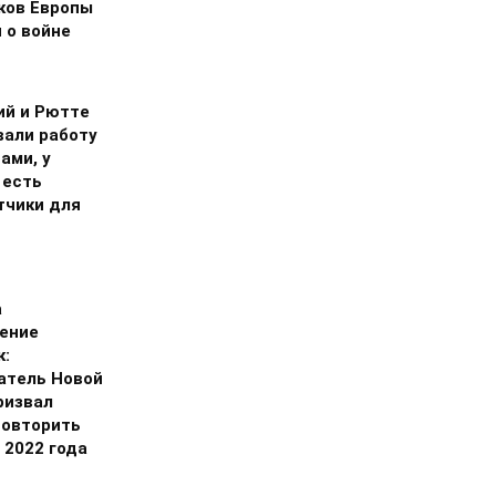
ков Европы
 о войне
ий и Рютте
вали работу
ами, у
 есть
тчики для
а
ение
к:
атель Новой
ризвал
повторить
 2022 года