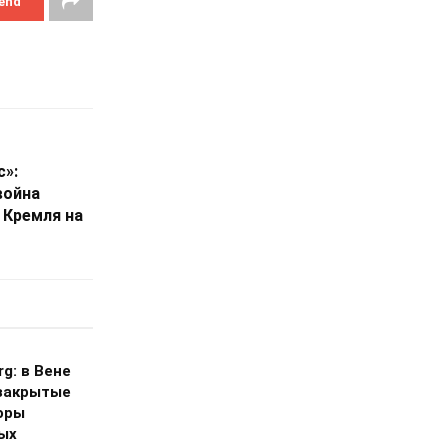
end
с»:
война
 Кремля на
g: в Вене
закрытые
оры
ых