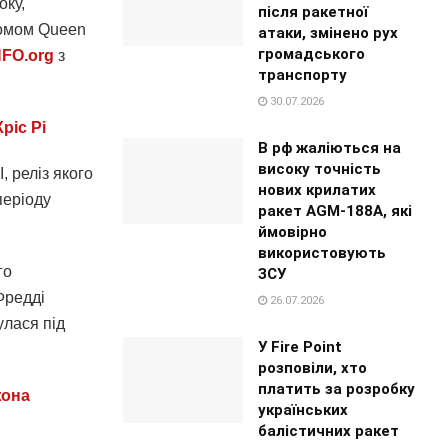
оку,
після ракетної
бомом Queen
атаки, змінено рух
громадського
FO.org
з
транспорту
30.07.2026
ріс Рі
В рф жаліються на
високу точність
 реліз якого
нових крилатих
періоду
ракет AGM-188A, які
ймовірно
використовують
го
ЗСУ
Фредді
26.07.2026
улася під
У Fire Point
розповіли, хто
платить за розробку
жона
українських
балістичних ракет