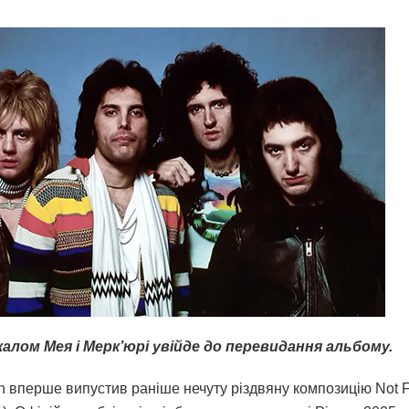
калом Мея і Мерк’юрі увійде до перевидання альбому.
n вперше випустив раніше нечуту різдвяну композицію Not F