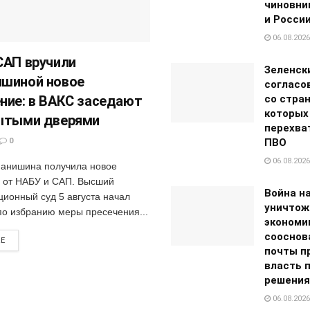
чиновни
и России
06.08.2026
САП вручили
Зеленск
шиной новое
согласо
ние: в ВАКС заседают
со стран
которых
ытыми дверями
перехва
0
ПВО
06.08.2026
анишина получила новое
 от НАБУ и САП. Высший
Война н
ционный суд 5 августа начал
уничтож
по избранию меры пресечения...
экономи
сооснов
RE
почты п
власть 
решения
06.08.2026