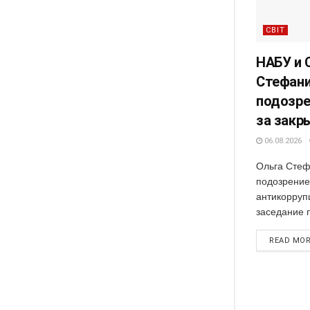
СВІТ
НАБУ и 
Стефани
подозре
за закр
06.08.2026
Ольга Стеф
подозрение
антикорруп
заседание 
READ MO