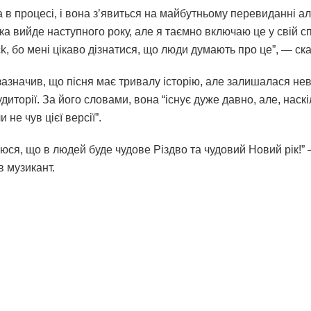
а в процесі, і вона з’явиться на майбутньому перевиданні а
яка вийде наступного року, але я таємно включаю це у свій 
k, бо мені цікаво дізнатися, що люди думають про це”, — ск
зазначив, що пісня має тривалу історію, але залишалася не
диторії. За його словами, вона “існує дуже давно, але, наскі
и не чув цієї версії”.
юся, що в людей буде чудове Різдво та чудовий Новий рік!”
в музикант.