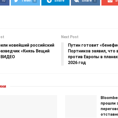
10
Tweet
6
Share
Share
1
S
ost
Next Post
били новейший российский
Путин готовит «бенефи
разведчик «Князь Вещий
Портников заявил, что 
. ВИДЕО
против Европы в планах
2026 год
ини
Bloomber
прошли 
перегов
отставн