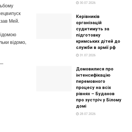
30.07.2026
льбому
спецвипуск
Керівників
азав Мей.
організацій
судитимуть за
відомою
підготовку
кримських дітей до
льки відомо,
служби в армії рф
31.07.2026
 —
Домовилися про
інтенсифікацію
перемовного
процесу на всіх
рівнях – Буданов
про зустріч у Білому
домі
28.07.2026