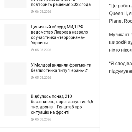
повторить решения 2022 года
“Це робот
06.08.2026
Queen II, 
Planet Roc
Циничный абсурд МИД РФ:
ведомство Лаврова назвало
Музикант 
соучастника «терроризма»
широкій ау
Украины
ніхто нікол
05.08.2026
“Я сподіва
У Молдові виявили фрагменти
безпілотника типу "Герань-2"
підсумува
05.08.2026
Відбулось понад 210
боєзіткнень, ворог запустив 6,6
тис. дронів – Генштаб про
ситуацію на фронті
05.08.2026