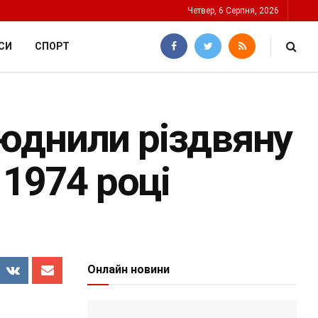
Четвер, 6 Серпня, 2026
СИ
СПОРТ
юднили різдвяну
 1974 році
Онлайн новини