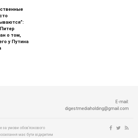
ственные
сто
ываются”:
 Питер
ан о том,
его у Путина
а
E-mail:
digestmediaholding@gmail.com
ше за умови обов’язкового
посилання має бути відкритим