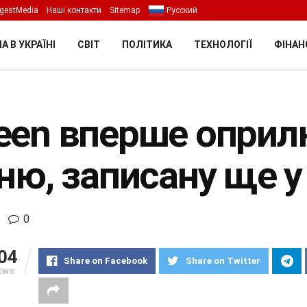
gestMedia
Наші контакти
Sitemap
Русский
А В УКРАЇНІ
СВІТ
ПОЛІТИКА
ТЕХНОЛОГІЇ
ФІНАН
een вперше оприл
ню, записану ще у
0
04
Share on Facebook
Share on Twitter
IEWS