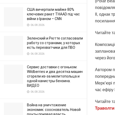
(Polar Bea
повідомля
США вичерпали майже 80%
ключових ракет THAAD під час
II, однак 
війни з Іраном – CNN
посилання
06.08.2026
Читайте т
Зеленский и Рютте согласовали
работу со странами, у которых
Композиці
есть перехватчики для ПВО
запланова
06.08.2026
через його
Сервис доставки с огоньком:
Автором пі
Wildberries и два десятка машин
сгорели из-за мелитопольца и
попередньо
одной канистры бензина.
Мерк’юрі п
ВИДЕО
час ефіру 
06.08.2026
Читайте т
Война на уничтожение
Траволти 
экономик: сооснователь Новой
почты призвал власть