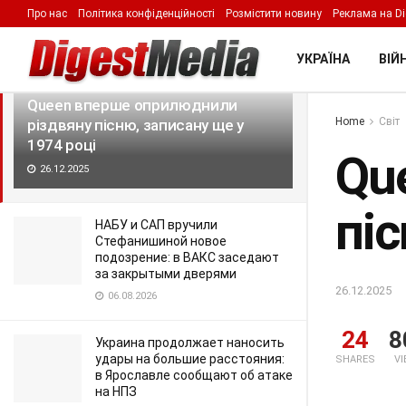
Про нас
Політика конфіденційності
Розмістити новину
Реклама на Di
LATEST
TRENDING
Filter
УКРАЇНА
ВІЙН
Queen вперше оприлюднили
Home
Світ
різдвяну пісню, записану ще у
1974 році
Qu
26.12.2025
піс
НАБУ и САП вручили
Стефанишиной новое
подозрение: в ВАКС заседают
за закрытыми дверями
26.12.2025
06.08.2026
24
8
Украина продолжает наносить
удары на большие расстояния:
SHARES
V
в Ярославле сообщают об атаке
на НПЗ