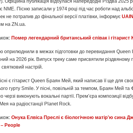
r). Офіційна публікація відбулася напередодні Різдва 2025 р
є NME. Пісню записали у 1974 році під час роботи над аль
трек не потрапив до фінальної версії платівки, інформує
UAIN
м на ZN.ua.
акож:
Помер легендарний британський співак і гітарист К
ю оприлюднили в межах підготовки до перевидання Queen II,
ний на 2026 рік. Випуск треку саме присвятили різдвяному 
 святковий настрій.
сні є гітарист Queen Браян Мей, який написав її ще для сво
го гурту Smile. У пісні, повільній за темпом, Браян Мей та 
о черзі виконують вокальні партії. Прем’єра композиції відб
Мея на радіостанції Planet Rock.
акож:
Онука Елвіса Преслі є біологічною матір'ю сина Д
– People