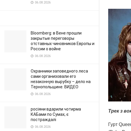
06.08.2026
Bloomberg: в Вене прошли
закрытые переговоры
отставных чиновников Европы и
России о войне
06.08.2026
Охранники заповедного леса
сами организовали его
незаконную вырубку – дело на
Тернопольщине. ВИДЕО
06.08.2026
росіяни вдарили чотирма
Трек з во
КАБами по Сумах, є
постраждалі
Гурт Quee
06.08.2026