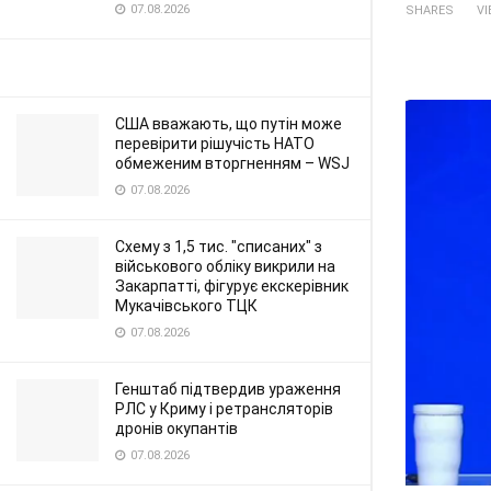
07.08.2026
SHARES
V
США вважають, що путін може
перевірити рішучість НАТО
обмеженим вторгненням – WSJ
07.08.2026
Схему з 1,5 тис. "списаних" з
військового обліку викрили на
Закарпатті, фігурує екскерівник
Мукачівського ТЦК
07.08.2026
Генштаб підтвердив ураження
РЛС у Криму і ретрансляторів
дронів окупантів
07.08.2026