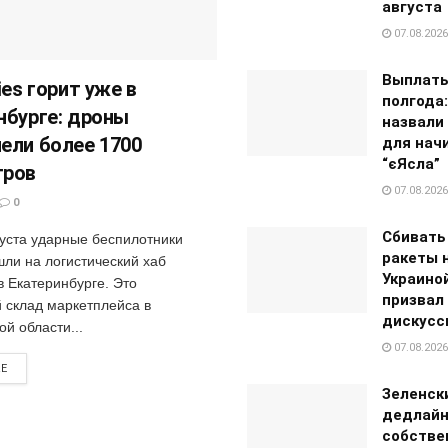
августа
07.08.2026
Выплаты
ies горит уже в
полгода:
нбурге: дроны
назвали
ели более 1700
для нач
“єЯсла”
тров
07.08.2026
0
Сбивать
густа ударные беспилотники
ракеты 
шли на логистический хаб
Украино
 в Екатеринбурге. Это
призвал
 склад маркетплейса в
дискусс
й области...
07.08.2026
RE
Зеленск
дедлайн
собстве