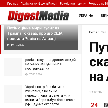
Про нас
Політика конфіденційності
Розмістити новину
Реклама на Di
LATEST
TRENDING
Filter
УКРАЇНА
ВІЙН
Путін оцінив мирні зусилля
Home
Світ
Трампа і сказав, про що США
просили Росію на Алясці
Пут
19.12.2025
ск
росія атакувала дроном людей
на ринку на Сумщині: 10
постраждалих
на
07.08.2026
Україні потрібно бити по
пускових, а не лише
19.12.2025
перехоплювати ракети – як
змінити боротьбу з балістикою
24
8
рф – думка експерта