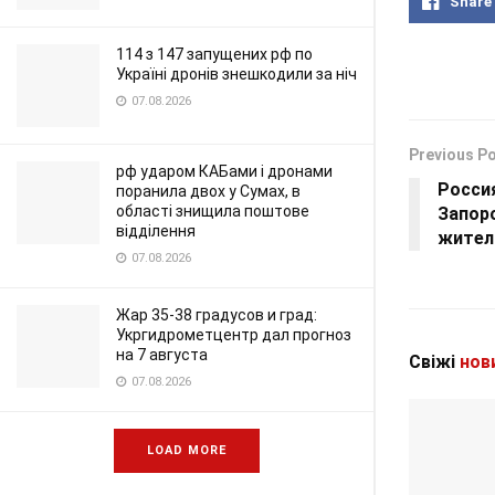
Share
114 з 147 запущених рф по
Україні дронів знешкодили за ніч
07.08.2026
Previous P
рф ударом КАБами і дронами
Россия
поранила двох у Сумах, в
області знищила поштове
Запор
відділення
жители
07.08.2026
Жар 35-38 градусов и град:
Укргидрометцентр дал прогноз
на 7 августа
Свіжі
нов
07.08.2026
LOAD MORE