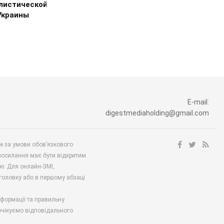
листической
Украины
E-mail:
digestmediaholding@gmail.com
ше за умови обов’язкового
посилання має бути відкритим
ю. Для онлайн-ЗМІ,
аголовку або в першому абзаці
нформації та правильну
 очікуємо відповідального