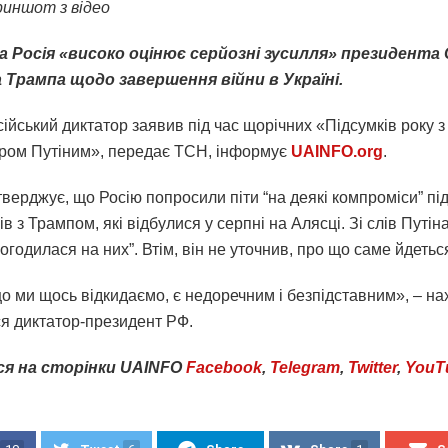
иншот з відео
а Росія «високо оцінює серйозні зусилля» президент
 Трампа щодо завершення війни в Україні.
ійський диктатор заявив під час щорічних «Підсумків року з
ом Путіним», передає ТСН, інформує
UAINFO.org
.
верджує, що Росію попросили піти “на деякі компроміси” під
в з Трампом, які відбулися у серпні на Алясці. Зі слів Путін
огодилася на них”. Втім, він не уточнив, про що саме йдетьс
що ми щось відкидаємо, є недоречним і безпідставним», – н
я диктатор-президент РФ.
ся
на
сторінки
UAINFO
Facebook
,
Telegram
,
Twitter
,
YouT