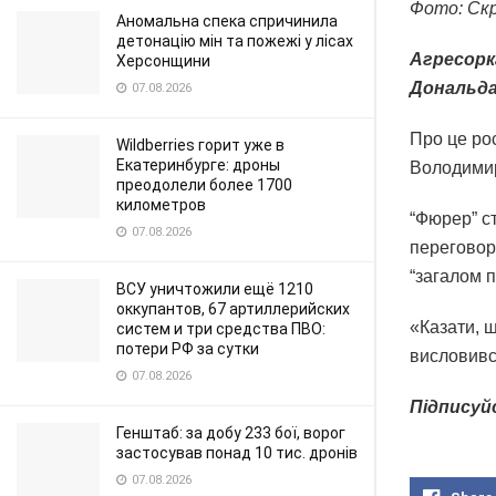
Фото: Скр
Аномальна спека спричинила
детонацію мін та пожежі у лісах
Агресорк
Херсонщини
Дональда
07.08.2026
Про це рос
Wildberries горит уже в
Екатеринбурге: дроны
Володимир
преодолели более 1700
километров
“Фюрер” ст
07.08.2026
переговорі
“загалом п
ВСУ уничтожили ещё 1210
оккупантов, 67 артиллерийских
«Казати, 
систем и три средства ПВО:
потери РФ за сутки
висловивс
07.08.2026
Підписуй
Генштаб: за добу 233 бої, ворог
застосував понад 10 тис. дронів
07.08.2026