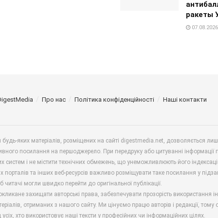
антибал
ракеты 
07.08.2026
DigestMedia
Про нас
Політика конфіденційності
Наші контакти
будь-яких матеріалів, розміщених на сайті digestmedia.net, дозволяється ли
ивного посилання на першоджерело. При передруку або цитуванні інформації 
х систем і не містити технічних обмежень, що унеможливлюють його індексаці
х порталів та інших веб-ресурсів важливо розміщувати таке посилання у підз
б читачі могли швидко перейти до оригінальної публікації.
окликане захищати авторські права, забезпечувати прозорість використання і
еріалів, отриманих з нашого сайту. Ми цінуємо працю авторів і редакції, тому
 усіх, хто використовує наші тексти у професійних чи інформаційних цілях.