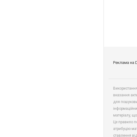
Реклама на 
Використання 
вказання акт
для пошукови
інформаційни
матеріалу, що
Це правило п
атрибуцію мат
ставлення від