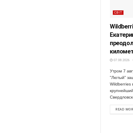
СВІТ
Wildberr
Екатери
преодол
киломе
07.08.2026
Утром 7 ав
"Лютый" за
Wildberries
крупнейший
Свердловско
READ MO