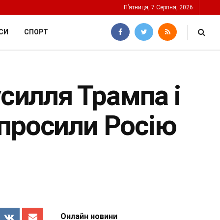
П’ятниця, 7 Серпня, 2026
СИ
СПОРТ
усилля Трампа і
просили Росію
Онлайн новини