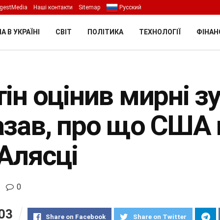
gestMedia
Наші контакти
Sitemap
Русский
А В УКРАЇНІ
СВІТ
ПОЛІТИКА
ТЕХНОЛОГІЇ
ФІНАН
ін оцінив мирні з
азав, про що США 
 Алясці
0
03
Share on Facebook
Share on Twitter