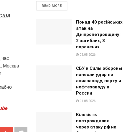
READ MORE
а США
Понад 40 російських
атак на
Дніпропетровщину:
2 загиблих, 3
поранених
03.08.2026
 час
а, Москва
СБУ и Силы обороны
я.
нанесли удар по
авиазаводу, порту и
нефтезаводу в
ахабно
России
01.08.2026
ube
Кількість
постраждалих
через атаку рф на