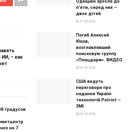
end
Одещині зросла до
п'яти, серед них –
двоє дітей
01.08.2026
Погиб Алексей
Юков,
возглавлявший
навать
поисковую группу
 ИИ, – как
«Плацдарм». ВИДЕО
жет
05.08.2026
США ведуть
переговори про
надання Україні
технологій Patriot –
ЗМІ
38 градусов
02.08.2026
ометцентр
ноз на 7