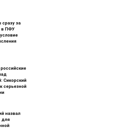
 сразу за
 в ПФУ
 условие
исления
 российские
над
й: Сикорский
 к серьезной
ии
ий назвал
 для
нной