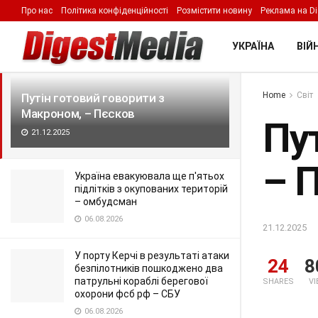
Про нас
Політика конфіденційності
Розмістити новину
Реклама на Di
LATEST
TRENDING
Filter
УКРАЇНА
ВІЙН
Home
Світ
Путін готовий говорити з
Макроном, – Пєсков
Пу
21.12.2025
– 
Україна евакуювала ще п'ятьох
підлітків з окупованих територій
– омбудсман
06.08.2026
21.12.2025
У порту Керчі в результаті атаки
24
8
безпілотників пошкоджено два
патрульні кораблі берегової
SHARES
V
охорони фсб рф – СБУ
06.08.2026