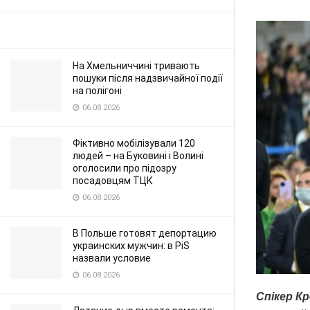
На Хмельниччині тривають
пошуки після надзвичайної події
на полігоні
06.08.2026
Фіктивно мобілізували 120
людей – на Буковині і Волині
оголосили про підозру
посадовцям ТЦК
06.08.2026
В Польше готовят депортацию
украинских мужчин: в PiS
назвали условие
06.08.2026
Спікер К