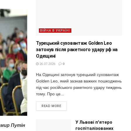
ВІЙНА В УКРАЇНІ
Турецький суховантаж Golden Leo
затонув після ракетного удару рф на
Одещині
26.07.2026
0
На Одещині затонув турецький суховантаж
Golden Leo, який зазнав важких пошкоджень
під час російського ракетного удару тиждень
тому. Про це...
READ MORE
У Львові п'ятеро
имир Путін
госпіталізованих