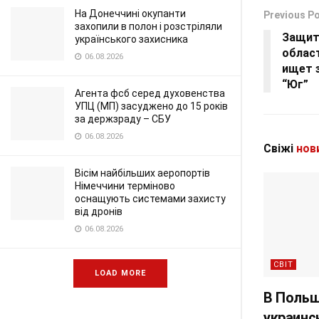
На Донеччині окупанти
Previous P
захопили в полон і розстріляли
Защит
українського захисника
облас
06.08.2026
ищет 
“Юг”
Агента фсб серед духовенства
УПЦ (МП) засуджено до 15 років
за держзраду – СБУ
06.08.2026
Свіжі
нов
Вісім найбільших аеропортів
Німеччини терміново
оснащують системами захисту
від дронів
06.08.2026
СВІТ
LOAD MORE
В Польш
украинс