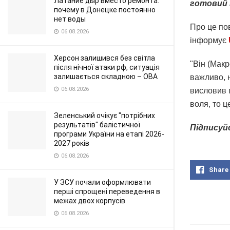
Латание дыр вместо ремонта:
готовий 
почему в Донецке постоянно
нет воды
Про це по
06.08.2026
інформує
Херсон залишився без світла
"Він (Макр
після нічної атаки рф, ситуація
залишається складною – ОВА
важливо, н
06.08.2026
висловив г
воля, то ц
Зеленський очікує "потрібних
результатів" балістичної
Підписуй
програми України на етапі 2026-
2027 років
06.08.2026
Share
У ЗСУ почали оформлювати
перші спрощені переведення в
межах двох корпусів
06.08.2026