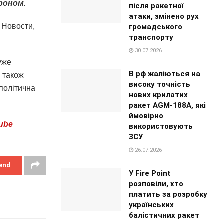
роном.
після ракетної
атаки, змінено рух
 Новости,
громадського
транспорту
30.07.2026
дуже
В рф жаліються на
н також
високу точність
 політична
нових крилатих
ракет AGM-188A, які
ймовірно
ube
використовують
ЗСУ
26.07.2026
end
У Fire Point
розповіли, хто
платить за розробку
українських
балістичних ракет