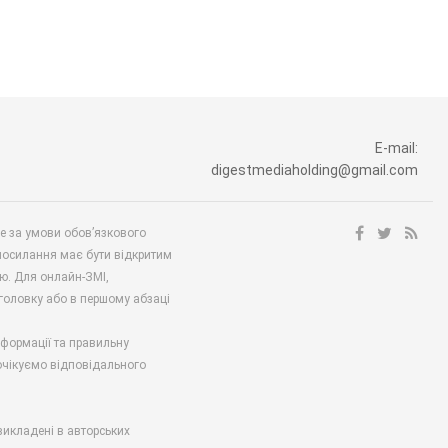
E-mail:
digestmediaholding@gmail.com
ше за умови обов’язкового
посилання має бути відкритим
ю. Для онлайн-ЗМІ,
аголовку або в першому абзаці
нформації та правильну
 очікуємо відповідального
викладені в авторських