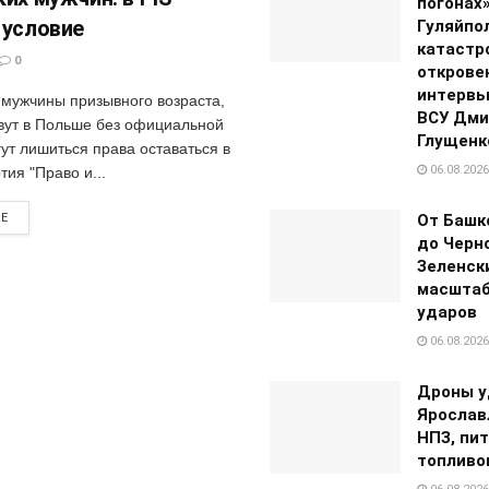
погонах»
 условие
Гуляйпо
катастр
0
открове
интервь
 мужчины призывного возраста,
ВСУ Дми
вут в Польше без официальной
Глущенк
ут лишиться права оставаться в
06.08.2026
тия "Право и...
От Башк
RE
до Черно
Зеленск
масштаб
ударов
06.08.2026
Дроны у
Ярослав
НПЗ, пи
топливо