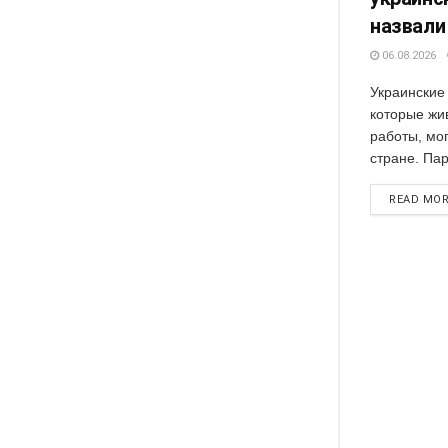
назвали
06.08.2026
Украинские
которые жи
работы, мог
стране. Пар
READ MO