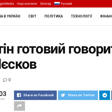
gestMedia
Наші контакти
Sitemap
Русский
А В УКРАЇНІ
СВІТ
ПОЛІТИКА
ТЕХНОЛОГІЇ
ФІНАН
тін готовий говор
Пєсков
0
03
Share on Facebook
Share on Twitter
IEWS