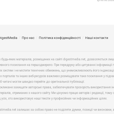
06.08.2026
DigestMedia
Про нас
Політика конфіденційності
Наші контакти
будь-яких матеріалів, розміщених на сайті digestmedia.net, дозволяється ли
ивного посилання на першоджерело. При передруку або цитуванні інформації 
х систем і не містити технічних обмежень, що унеможливлюють його індексаці
х порталів та інших веб-ресурсів важливо розміщувати таке посилання у підз
б читачі могли швидко перейти до оригінальної публікації.
окликане захищати авторські права, забезпечувати прозорість використання і
еріалів, отриманих з нашого сайту. Ми цінуємо працю авторів і редакції, тому
 усіх, хто використовує наші тексти у професійних чи інформаційних цілях.
stmedia.net залишає за собою право не поділяти думки, позиції чи висновки, 