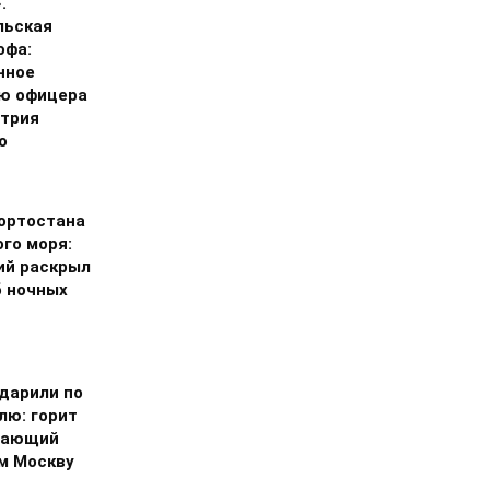
.
льская
офа:
нное
ю офицера
трия
о
ортостана
го моря:
ий раскрыл
 ночных
дарили по
лю: горит
тающий
м Москву