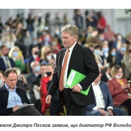
ремля Дмитро Пєсков заявив, що диктатор РФ Волод