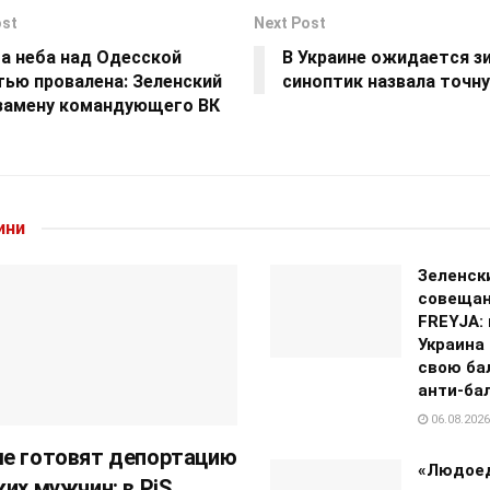
ost
Next Post
а неба над Одесской
В Украине ожидается з
тью провалена: Зеленский
синоптик назвала точн
замену командующего ВК
ини
Зеленск
совещан
FREYJA: 
Украина
свою ба
анти-ба
06.08.2026
е готовят депортацию
«Людое
ких мужчин: в PiS