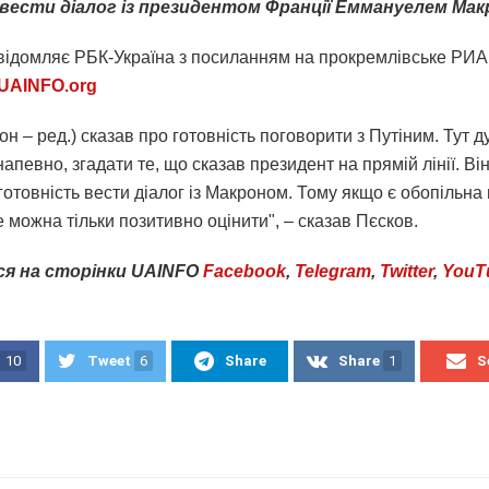
вести діалог із президентом Франції Еммануелем Мак
відомляє РБК-Україна з посиланням на прокремлівське РИА
UAINFO.org
он – ред.) сказав про готовність поговорити з Путіним. Тут 
апевно, згадати те, що сказав президент на прямій лінії. Ві
отовність вести діалог із Макроном. Тому якщо є обопільна
е можна тільки позитивно оцінити", – сказав Пєсков.
ся
на
сторінки
UAINFO
Facebook
,
Telegram
,
Twitter
,
YouT
10
Tweet
6
Share
Share
1
S