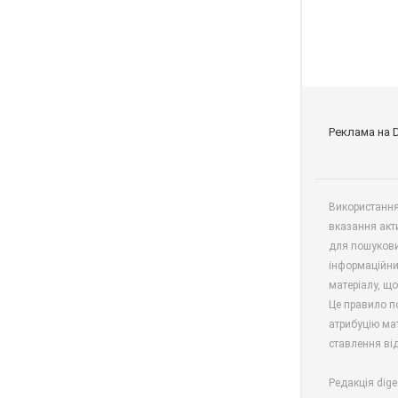
Реклама на 
Використання 
вказання акт
для пошукови
інформаційни
матеріалу, що
Це правило п
атрибуцію мат
ставлення від
Редакція dige