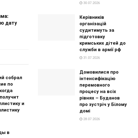
30.07.2026
има:
Керівників
ую дату
організацій
судитимуть за
підготовку
кримських дітей до
служби в армії рф
31.07.2026
Домовилися про
ий собрал
інтенсифікацію
ие по
перемовного
когда
процесу на всіх
 получит
рівнях – Буданов
ллистику и
про зустріч у Білому
ллистику
домі
28.07.2026
ды в