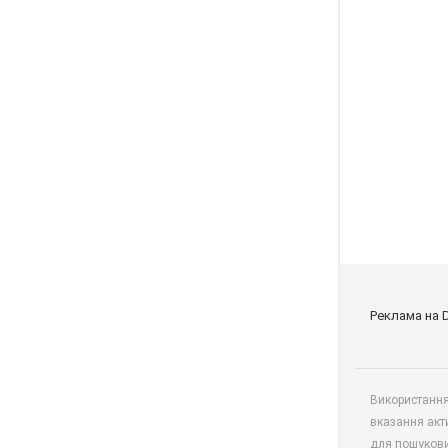
Реклама на 
Використання 
вказання акт
для пошукови