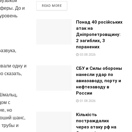
музыкой
READ MORE
уферы. До и
 уровень
Понад 40 російських
атак на
Дніпропетровщину:
2 загиблих, 3
поранених
азвука,
03.08.2026
вали одну и
СБУ и Силы обороны
о сказать,
нанесли удар по
авиазаводу, порту и
нефтезаводу в
России
 Шмальц,
01.08.2026
дом с
е, но
Кількість
роший шанс,
постраждалих
 трубы и
через атаку рф на