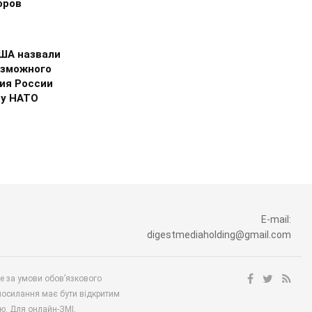
оров
США назвали
озможного
ия России
ну НАТО
E-mail:
digestmediaholding@gmail.com
ше за умови обов’язкового
посилання має бути відкритим
ю. Для онлайн-ЗМІ,