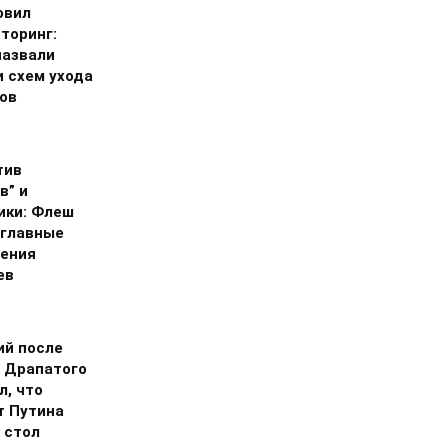
овил
торинг:
назвали
и схем ухода
гов
тив
в” и
ики: Флеш
 главные
ения
ев
ий после
 Драпатого
л, что
т Путина
 стол