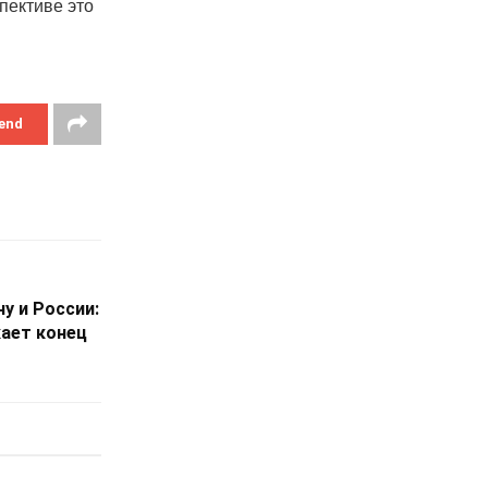
пективе это
end
у и России:
кает конец