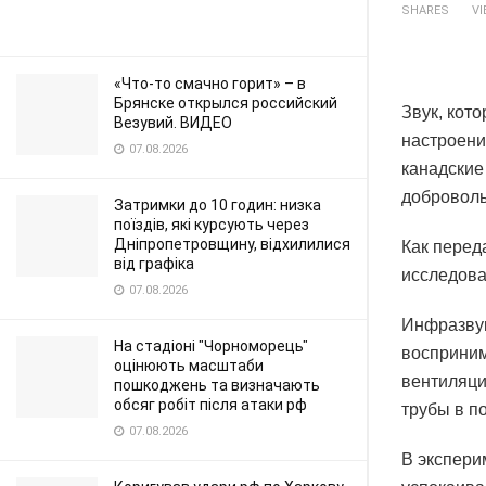
SHARES
V
«Что-то смачно горит» – в
Брянске открылся российский
Звук, кот
Везувий. ВИДЕО
настроени
07.08.2026
канадские
доброволь
Затримки до 10 годин: низка
поїздів, які курсують через
Дніпропетровщину, відхилилися
Как перед
від графіка
исследован
07.08.2026
Инфразвук
На стадіоні "Чорноморець"
восприним
оцінюють масштаби
вентиляци
пошкоджень та визначають
обсяг робіт після атаки рф
трубы в п
07.08.2026
В экспери