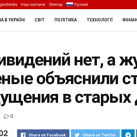
gestMedia
Наші контакти
Sitemap
Русский
А В УКРАЇНІ
СВІТ
ПОЛІТИКА
ТЕХНОЛОГІЇ
ФІНАН
ивидений нет, а жу
еные объяснили с
ущения в старых
0
02
Share on Facebook
Share on Twitter