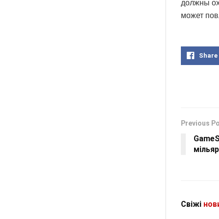
должны ох
может пов
Share
Previous P
GameSt
мільяр
Свіжі
нов