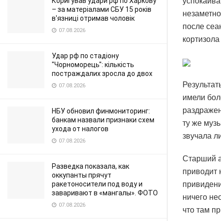
Коригував удари рф по Харкову
успокаива
– за матеріалами СБУ 15 років
незаметно
в'язниці отримав чоловік
после сеа
07.08.2026
кортизола
Удар рф по стадіону
"Чорноморець": кількість
постраждалих зросла до двох
Результат
07.08.2026
имели бол
раздражен
НБУ обновил финмониторинг:
банкам назвали признаки схем
ту же музы
ухода от налогов
звучала л
07.08.2026
Старший а
Разведка показала, как
приводит 
оккупанты прячут
ракетоносители под воду и
привидени
заваривают в «мангалы». ФОТО
ничего не
07.08.2026
что там п