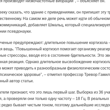
я производят низкочастотные вибрации", – объясняет он.
веку сказать, что здание с привидениями, он припишет эту 
ественному. На самом же деле речь может идти об обычно
 коммуникаций, добавляет Шмальц, который специализирует
нии псевдонауки.
ученые предупреждают: длительное повышение кортизола –
я вещь. "Повышенный кортизол помогает организму реагир
ые стрессоры, вводя его в состояние бдительности. Это э
ная реакция. Однако длительное высвобождение кортизола
о может приводить к разнообразным физиологическим сост
 психическое здоровье", – отметил профессор Тревор Гамил
нный автор статьи.
тели признают, что это лишь первый шаг. Выборка из 36 уч
, а проверяли они только одну частоту – 18 Гц. В реальных
 редко бывает чистым тоном, поэтому дальнейшие исслед