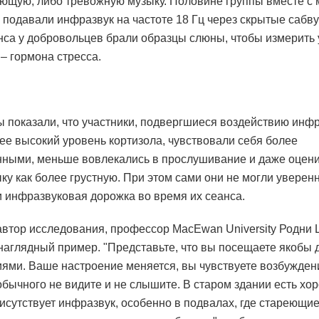
ющую, либо тревожную музыку. Половине группы вместе с 
 подавали инфразвук на частоте 18 Гц через скрытые сабв
нса у добровольцев брали образцы слюны, чтобы измерить
 – гормона стресса.
ы показали, что участники, подвергшиеся воздействию инфр
ее высокий уровень кортизола, чувствовали себя более
ными, меньше вовлекались в прослушивание и даже оцени
ку как более грустную. При этом сами они не могли уверенн
и инфразвуковая дорожка во время их сеанса.
втор исследования, профессор MacEwan University Родни
наглядный пример. "Представьте, что вы посещаете якобы 
ями. Ваше настроение меняется, вы чувствуете возбуждени
обычного не видите и не слышите. В старом здании есть хо
рисутствует инфразвук, особенно в подвалах, где стареющие