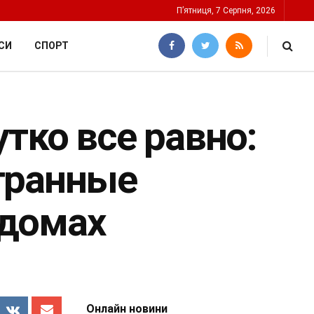
П’ятниця, 7 Серпня, 2026
СИ
СПОРТ
тко все равно:
транные
 домах
Онлайн новини