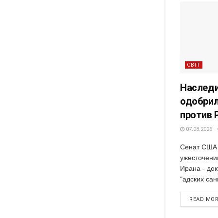
СВІТ
Наследи
одобрил
против 
07.08.2026
Сенат США 
ужесточени
Ирана - док
"адских сан
READ MO