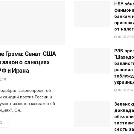
НБУ обн
финмони
банкам 
признак
от нало
07.08.2026
РЭБ про
е Грэма: Сенат США
“Шахедо
 закон о санкциях
баллист
РФ и Ирана
развеял
заблужд
0
украинц
одобрил законопроект об
07.08.2026
и санкций против России и
умент известен как закон об
Зеленск
кциях". Он...
доклада
объясни
застави
RE
сесть за