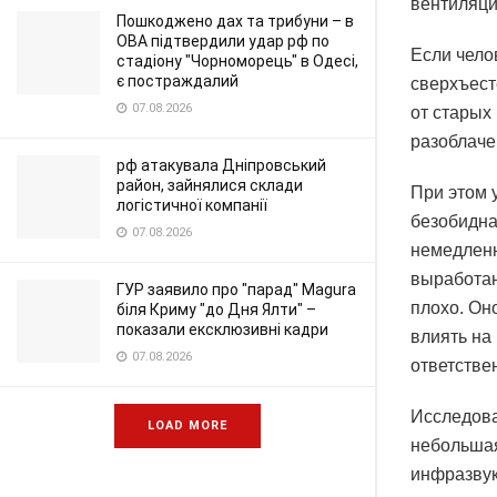
вентиляци
Пошкоджено дах та трибуни – в
ОВА підтвердили удар рф по
Если чело
стадіону "Чорноморець" в Одесі,
є постраждалий
сверхъест
07.08.2026
от старых
разоблаче
рф атакувала Дніпровський
район, зайнялися склади
При этом 
логістичної компанії
безобидна
07.08.2026
немедленн
выработан
ГУР заявило про "парад" Magura
плохо. Он
біля Криму "до Дня Ялти" –
показали ексклюзивні кадри
влиять на
07.08.2026
ответстве
Исследова
LOAD MORE
небольшая
инфразвук