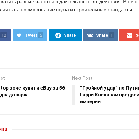
ватить разные частоты и длительность воздействия. В перс
лиять на нормирование шума и строительные стандарты.
10
Tweet
6
Share
Share
1
S
ost
Next Post
op хоче купити eBay за 56
“Тройной удар” по Путин
дів доларів
Гарри Каспаров предре
империи
ини