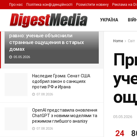
Про нас
Політика конфіденційності
Розмістити новину
Реклама на Di
LATEST
TRENDING
Filter
УКРАЇНА
ВІЙН
Привидений нет, а жутко все
равно: ученые объяснили
Home
Світ
странные ощущения в старых
домах
Пр
05.05.2026
уч
Наследие Грэма: Сенат США
одобрил закон о санкциях
против РФ и Ирана
ощ
07.08.2026
OpenAI представила оновлення
ChatGPT з новими моделями та
05.05.2026
режимом глибшого аналізу
07.08.2026
24
8