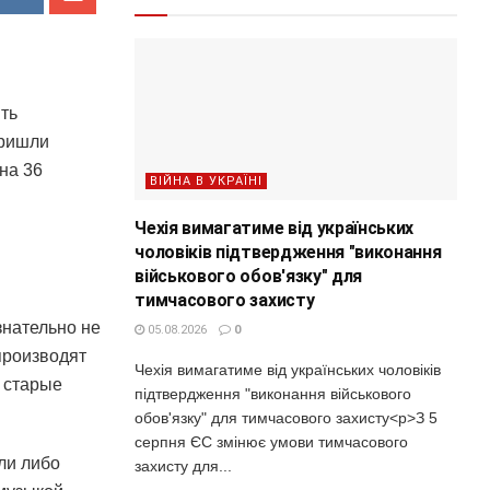
ить
пришли
на 36
ВІЙНА В УКРАЇНІ
Чехія вимагатиме від українських
чоловіків підтвердження "виконання
військового обов'язку" для
тимчасового захисту
знательно не
05.08.2026
0
производят
Чехія вимагатиме від українських чоловіків
 старые
підтвердження "виконання військового
обов'язку" для тимчасового захисту<p>З 5
серпня ЄС змінює умови тимчасового
ли либо
захисту для...