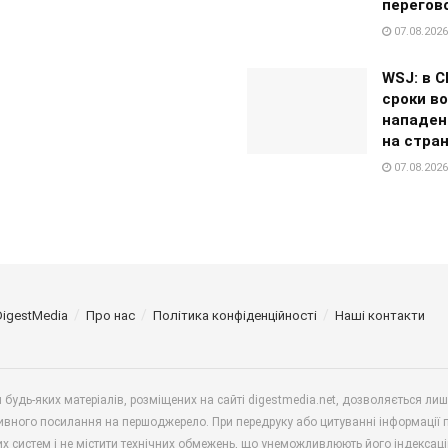
перегов
07.08.2026
WSJ: в 
сроки в
нападен
на стра
07.08.2026
DigestMedia
Про нас
Політика конфіденційності
Наші контакти
будь-яких матеріалів, розміщених на сайті digestmedia.net, дозволяється ли
ивного посилання на першоджерело. При передруку або цитуванні інформації 
х систем і не містити технічних обмежень, що унеможливлюють його індексаці