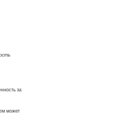
ность
нность за
чем может