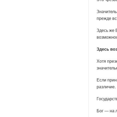
Значитель
прежде вс
Здесь же 
возможнос
Здесь во
Хотя през
значитель
Если прин
различие.
Государст
Бог — на 