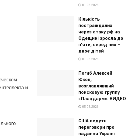
01.08.2026
Кількість
постраждалих
через атаку рф на
Одещині зросла до
п'яти, серед них –
двоє дітей
01.08.2026
Погиб Алексей
Юков,
еческом
возглавлявший
интеллекта и
поисковую группу
«Плацдарм». ВИДЕО
05.08.2026
США ведуть
ального
переговори про
надання Україні