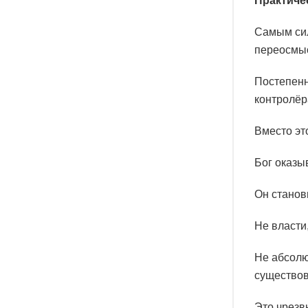
Практиче
Самым си
переосмыс
Постепенн
контролёр
Вместо эт
Бог оказы
Он станов
Не власти,
Не абсолю
существов
Это чрезв