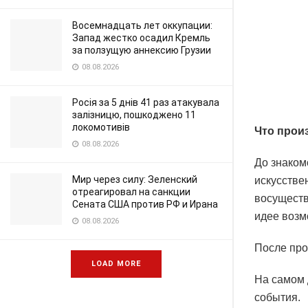
Восемнадцать лет оккупации:
Запад жестко осадил Кремль
за ползущую аннексию Грузии
08.08.2026
Росія за 5 днів 41 раз атакувала
залізницю, пошкоджено 11
локомотивів
Что прои
08.08.2026
До знаком
Мир через силу: Зеленский
искусстве
отреагировал на санкции
восуществ
Сената США против РФ и Ирана
идее возм
08.08.2026
После про
LOAD MORE
На самом 
события.