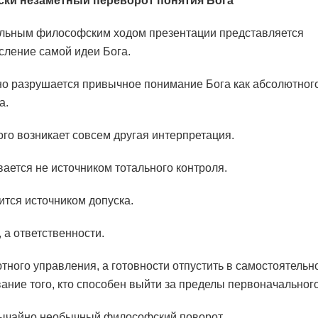
ски незаметный переворот понятия Бога
льным философским ходом презентации представляется
ление самой идеи Бога.
о разрушается привычное понимание Бога как абсолютног
а.
ого возникает совсем другая интерпретация.
вается не источником тотального контроля.
ится источником допуска.
 а ответственности.
тного управления, а готовности отпустить в самостоятельн
ание того, кто способен выйти за пределы первоначальног
ычайно необычный философский поворот.