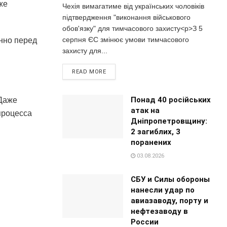
же
Чехія вимагатиме від українських чоловіків
підтвердження "виконання військового
обов'язку" для тимчасового захисту<p>З 5
серпня ЄС змінює умови тимчасового
нно перед
захисту для...
READ MORE
Понад 40 російських
 Даже
атак на
 процесса
Дніпропетровщину:
2 загиблих, 3
поранених
03.08.2026
СБУ и Силы обороны
нанесли удар по
авиазаводу, порту и
нефтезаводу в
России