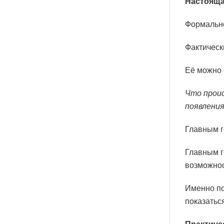
Настояща
Формально
Фактическ
Её можно
Что проис
появления
Главным г
Главным г
возможнос
Именно по
показатьс