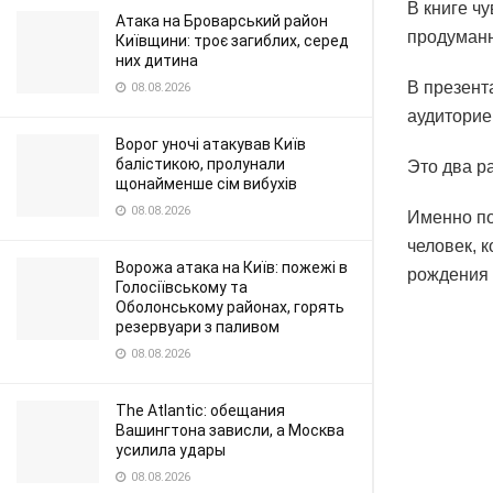
В книге ч
Атака на Броварський район
продуманн
Київщини: троє загиблих, серед
них дитина
В презент
08.08.2026
аудиторие
Ворог уночі атакував Київ
балістикою, пролунали
Это два р
щонайменше сім вибухів
08.08.2026
Именно по
человек, 
Ворожа атака на Київ: пожежі в
рождения
Голосіївському та
Оболонському районах, горять
резервуари з паливом
08.08.2026
The Atlantic: обещания
Вашингтона зависли, а Москва
усилила удары
08.08.2026