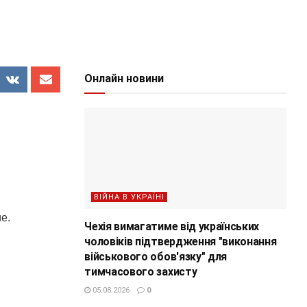
Онлайн новини
ВІЙНА В УКРАЇНІ
е.
Чехія вимагатиме від українських
чоловіків підтвердження "виконання
військового обов'язку" для
тимчасового захисту
05.08.2026
0