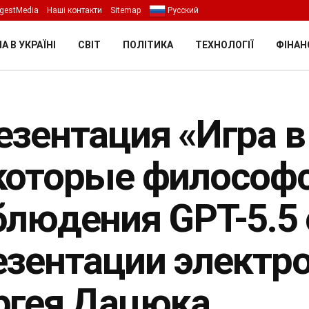
gestMedia
Наші контакти
Sitemap
Русский
А В УКРАЇНІ
СВІТ
ПОЛІТИКА
ТЕХНОЛОГІЇ
ФІНАН
езентация «Игра в 
которые философ
блюдения GPT-5.5 
езентации электро
ргея Дацюка