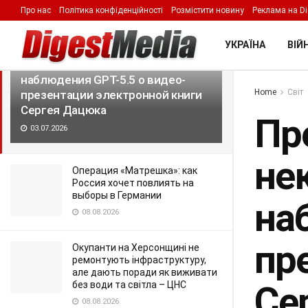
Про нас
Політика конфіденційності
Розмістити новину
Реклама на Di
LATEST
TRENDING
Filter
УКРАЇНА
ВІЙН
Презентация «Игра в Бога с ИИ»:
некоторые философские
наблюдения GPT-5.5 о видео-
Home
Світ
презентации электронной книги
Сергея Дацюка
Пр
03.07.2026
не
Операция «Матрешка»: как
Россия хочет повлиять на
выборы в Германии
на
08.08.2026
пр
Окупанти на Херсонщині не
ремонтують інфраструктуру,
але дають поради як виживати
без води та світла – ЦНС
Се
08.08.2026