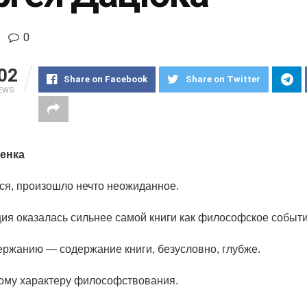
0
02
Share on Facebook
Share on Twitter
IEWS
енка
ся, произошло нечто неожиданное.
ия оказалась сильнее самой книги как философское событи
ержанию — содержание книги, безусловно, глубже.
ому характеру философствования.