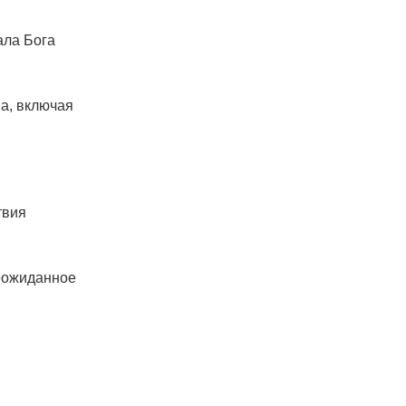
ала Бога
ва, включая
твия
неожиданное