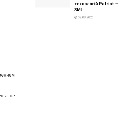
технологій Patriot –
ЗМІ
02.08.2026
овением
кта, не