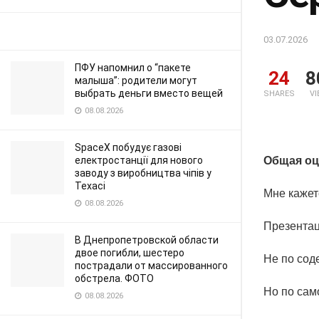
03.07.2026
ПФУ напомнил о “пакете
24
8
малыша”: родители могут
выбрать деньги вместо вещей
SHARES
V
08.08.2026
SpaceX побудує газові
електростанції для нового
Общая оц
заводу з виробництва чіпів у
Техасі
Мне кажет
08.08.2026
Презентац
В Днепропетровской области
двое погибли, шестеро
Не по сод
пострадали от массированного
обстрела. ФОТО
Но по сам
08.08.2026