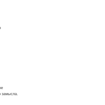
о
ое
о замысла.