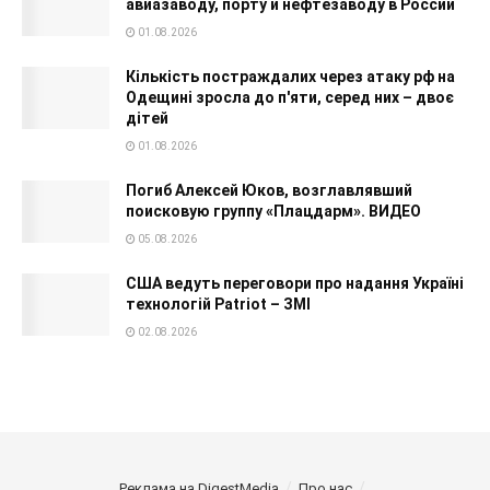
авиазаводу, порту и нефтезаводу в России
01.08.2026
Кількість постраждалих через атаку рф на
Одещині зросла до п'яти, серед них – двоє
дітей
01.08.2026
Погиб Алексей Юков, возглавлявший
поисковую группу «Плацдарм». ВИДЕО
05.08.2026
США ведуть переговори про надання Україні
технологій Patriot – ЗМІ
02.08.2026
Реклама на DigestMedia
Про нас