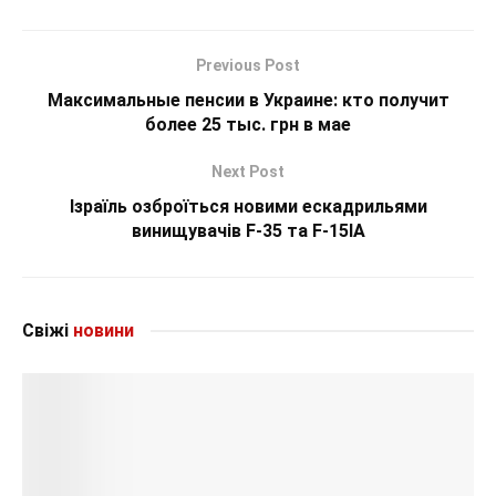
Previous Post
Максимальные пенсии в Украине: кто получит
более 25 тыс. грн в мае
Next Post
Ізраїль озброїться новими ескадрильями
винищувачів F-35 та F-15IA
Свіжі
новини