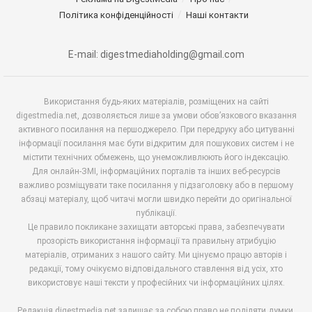
Політика конфіденційності
Наші контакти
E-mail: digestmediaholding@gmail.com
Використання будь-яких матеріалів, розміщених на сайті
digestmedia.net, дозволяється лише за умови обов’язкового вказання
активного посилання на першоджерело. При передруку або цитуванні
інформації посилання має бути відкритим для пошукових систем і не
містити технічних обмежень, що унеможливлюють його індексацію.
Для онлайн-ЗМІ, інформаційних порталів та інших веб-ресурсів
важливо розміщувати таке посилання у підзаголовку або в першому
абзаці матеріалу, щоб читачі могли швидко перейти до оригінальної
публікації.
Це правило покликане захищати авторські права, забезпечувати
прозорість використання інформації та правильну атрибуцію
матеріалів, отриманих з нашого сайту. Ми цінуємо працю авторів і
редакції, тому очікуємо відповідального ставлення від усіх, хто
використовує наші тексти у професійних чи інформаційних цілях.
Редакція digestmedia.net залишає за собою право не поділяти думки,