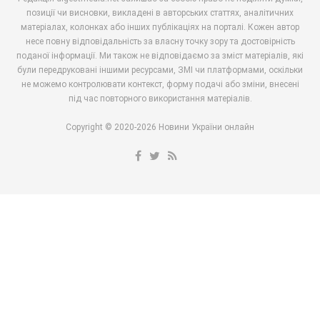
позиції чи висновки, викладені в авторських статтях, аналітичних
матеріалах, колонках або інших публікаціях на порталі. Кожен автор
несе повну відповідальність за власну точку зору та достовірність
поданої інформації. Ми також не відповідаємо за зміст матеріалів, які
були передруковані іншими ресурсами, ЗМІ чи платформами, оскільки
не можемо контролювати контекст, форму подачі або зміни, внесені
під час повторного використання матеріалів.
Copyright © 2020-2026 Новини України онлайн