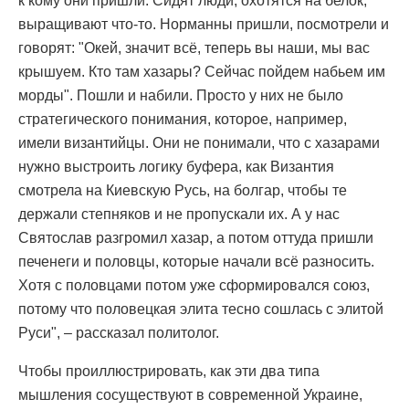
к кому они пришли. Сидят люди, охотятся на белок,
выращивают что-то. Норманны пришли, посмотрели и
говорят: "Окей, значит всё, теперь вы наши, мы вас
крышуем. Кто там хазары? Сейчас пойдем набьем им
морды". Пошли и набили. Просто у них не было
стратегического понимания, которое, например,
имели византийцы. Они не понимали, что с хазарами
нужно выстроить логику буфера, как Византия
смотрела на Киевскую Русь, на болгар, чтобы те
держали степняков и не пропускали их. А у нас
Святослав разгромил хазар, а потом оттуда пришли
печенеги и половцы, которые начали всё разносить.
Хотя с половцами потом уже сформировался союз,
потому что половецкая элита тесно сошлась с элитой
Руси", – рассказал политолог.
Чтобы проиллюстрировать, как эти два типа
мышления сосуществуют в современной Украине,