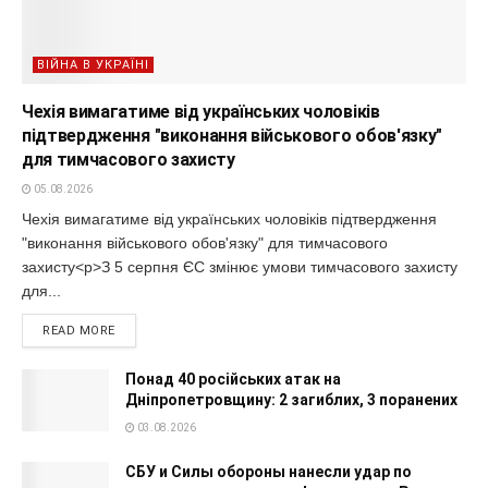
ВІЙНА В УКРАЇНІ
Чехія вимагатиме від українських чоловіків
підтвердження "виконання військового обов'язку"
для тимчасового захисту
05.08.2026
Чехія вимагатиме від українських чоловіків підтвердження
"виконання військового обов'язку" для тимчасового
захисту<p>З 5 серпня ЄС змінює умови тимчасового захисту
для...
READ MORE
Понад 40 російських атак на
Дніпропетровщину: 2 загиблих, 3 поранених
03.08.2026
СБУ и Силы обороны нанесли удар по