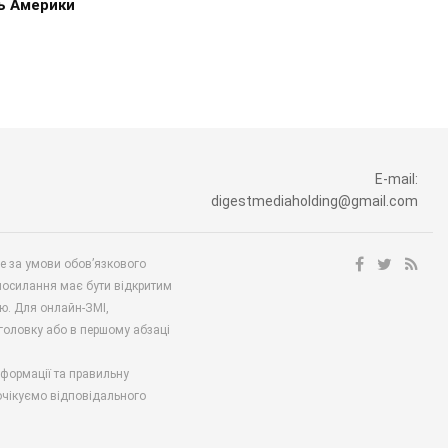
ь Америки
E-mail:
digestmediaholding@gmail.com
ше за умови обов’язкового
посилання має бути відкритим
ю. Для онлайн-ЗМІ,
аголовку або в першому абзаці
нформації та правильну
 очікуємо відповідального