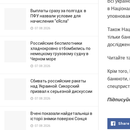
Всі україн
в Націона
Выплаты сразу за полгода: в
ПФУ назвали условие для
уповноваж
начисления “єЯсла”
07.08.2026
Також Нац
тільки бан
Российские беспилотники
досліджен
хладнокровно отбомбились по
немецкому грузовому судну в
Читайте т
Черном море
07.08.2026
Крім того,
банкноти,
Сбивать российские ракеты
над Украиной: Сикорский
спецпристр
призвал к серьезной дискуссии
07.08.2026
Підписуйс
Вчені показали найдетальніші в
історії знімки поверхні Сонця
Share
07.08.2026