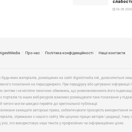
слабост
06.08.2026
DigestMedia
Про нас
Політика конфіденційності
Наші контакти
будь-яких матеріалів, розміщених на сайті digestmedia.net, дозволяється ли
ивного посилання на першоджерело. При передруку або цитуванні інформації 
х систем і не містити технічних обмежень, що унеможливлюють його індексаці
х порталів та інших веб-ресурсів важливо розміщувати таке посилання у підз
б читачі могли швидко перейти до оригінальної публікації.
окликане захищати авторські права, забезпечувати прозорість використання і
еріалів, отриманих з нашого сайту. Ми цінуємо працю авторів і редакції, тому
 усіх, хто використовує наші тексти у професійних чи інформаційних цілях.