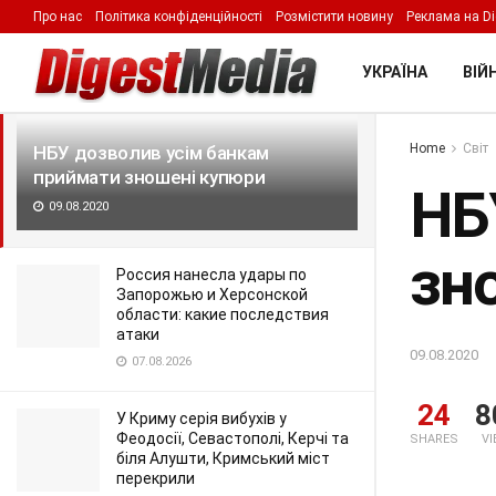
Про нас
Політика конфіденційності
Розмістити новину
Реклама на Di
LATEST
TRENDING
Filter
УКРАЇНА
ВІЙН
Home
Світ
НБУ дозволив усім банкам
приймати зношені купюри
НБ
09.08.2020
зн
Россия нанесла удары по
Запорожью и Херсонской
области: какие последствия
атаки
09.08.2020
07.08.2026
24
8
У Криму серія вибухів у
Феодосії, Севастополі, Керчі та
SHARES
V
біля Алушти, Кримський міст
перекрили