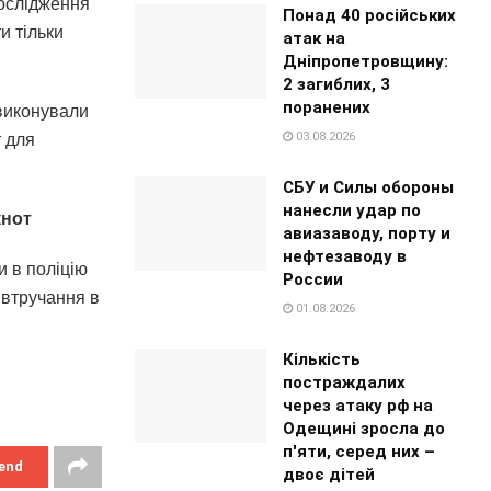
дослідження
Понад 40 російських
и тільки
атак на
Дніпропетровщину:
2 загиблих, 3
поранених
 виконували
03.08.2026
т для
СБУ и Силы обороны
нанесли удар по
кнот
авиазаводу, порту и
нефтезаводу в
и в поліцію
России
 втручання в
01.08.2026
Кількість
постраждалих
через атаку рф на
Одещині зросла до
п'яти, серед них –
end
двоє дітей