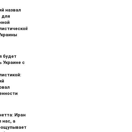
ий назвал
 для
нной
листической
Украины
я будет
ь Украине с
листикой:
ий
овал
енности
нетта: Иран
 нас, а
рощупывает