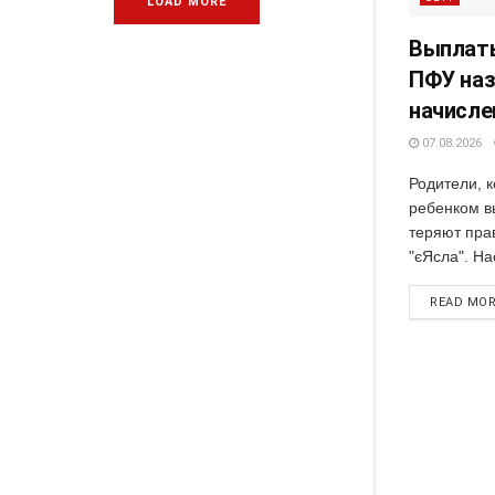
LOAD MORE
Выплаты
ПФУ наз
начисле
07.08.2026
Родители, 
ребенком в
теряют пра
"єЯсла". Нао
READ MO