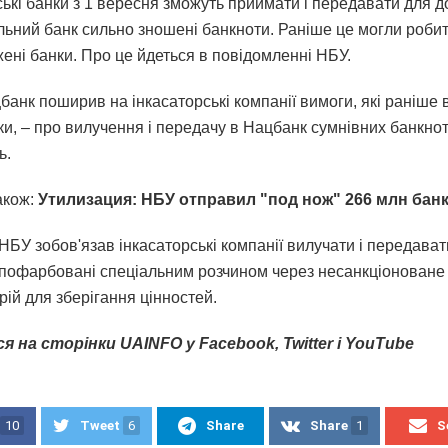
ські банки з 1 вересня зможуть приймати і передавати для 
льний банк сильно зношені банкноти. Раніше це могли робит
ені банки. Про це йдеться в повідомленні НБУ.
банк поширив на інкасаторські компанії вимоги, які раніше
ки, – про вилучення і передачу в Нацбанк сумнівних банкно
ь.
акож:
Утилизация: НБУ отправил "под нож" 266 млн бан
 НБУ зобов'язав інкасаторські компанії вилучати і передават
 пофарбовані спеціальним розчином через несанкціоноване
ій для зберігання цінностей.
я на сторінки UAINFO у Facebook, Twitter і YouTube
10
Tweet
6
Share
Share
1
S