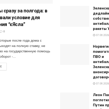
Зеленск
 сразу за полгода: в
дедлайн
вали условие для
собстве
ния “єЯсла”
антибал
ракеты 
0
07.08.2026
которые после года дома с
ыходят на полную ставку, не
Норвеги
во на государственную помощь
помогат
борот -...
ПВО и
антибал
Зеленск
RE
анонсир
договор
07.08.2026
Леон Па
поглотил
Путин п