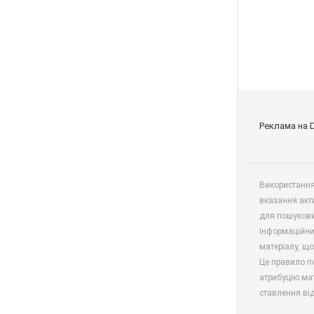
Реклама на 
Використання 
вказання акт
для пошукови
інформаційни
матеріалу, що
Це правило п
атрибуцію мат
ставлення від