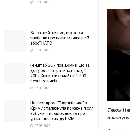
07.08.2026
Залужний заявив, що росія
знайшла протидію майже всій
зброї НАТО
07.08.2026
Генштаб ЗСУ повідомив, що за
добу росія втратила понад 1
200 військових і майже 1 600
безпілотників
07.08.2026
На аеродромі "Гвардійське" в
Криму спалахнула пожежа після
Також Нац
вибухів – повідомляють про
виконува
ураження складу ПММ
07.08.2026