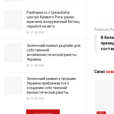
Разборки со стрельбой в
центре Кривого Рога: ранен
мужчина, вооруженный беглец
скрылся на авто
Previous P
07.08.2026
В Бела
прези
Зеленский назвал дедлайн для
соста
собственной
антибаллистической ракеты
Украины
07.08.2026
Свіжі
нов
Зеленский заявил о прорыве:
Украина приближается к
созданию собственной
баллистической ракеты
07.08.2026
СВІТ