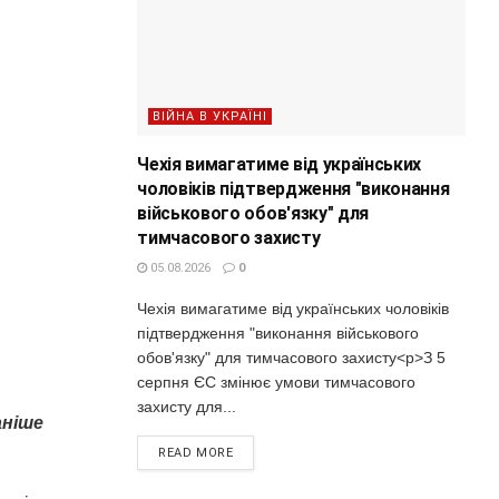
ВІЙНА В УКРАЇНІ
Чехія вимагатиме від українських
чоловіків підтвердження "виконання
військового обов'язку" для
тимчасового захисту
05.08.2026
0
Чехія вимагатиме від українських чоловіків
підтвердження "виконання військового
обов'язку" для тимчасового захисту<p>З 5
серпня ЄС змінює умови тимчасового
захисту для...
аніше
READ MORE