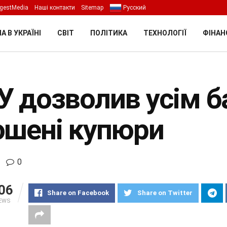
gestMedia
Наші контакти
Sitemap
Русский
А В УКРАЇНІ
СВІТ
ПОЛІТИКА
ТЕХНОЛОГІЇ
ФІНАН
У дозволив усім 
ошені купюри
0
06
Share on Facebook
Share on Twitter
IEWS