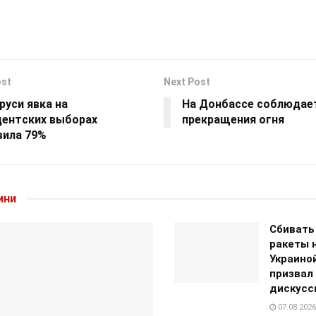
ost
Next Post
руси явка на
На Донбассе соблюдае
дентских выборах
прекращения огня
вила 79%
ини
Сбивать
ракеты 
Украино
призвал
дискусс
07.08.2026