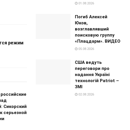
01.08.2026
Погиб Алексей
Юков,
возглавлявший
поисковую группу
«Плацдарм». ВИДЕО
тся режим
05.08.2026
США ведуть
переговори про
надання Україні
технологій Patriot –
ЗМІ
 российские
02.08.2026
над
й: Сикорский
 к серьезной
ии