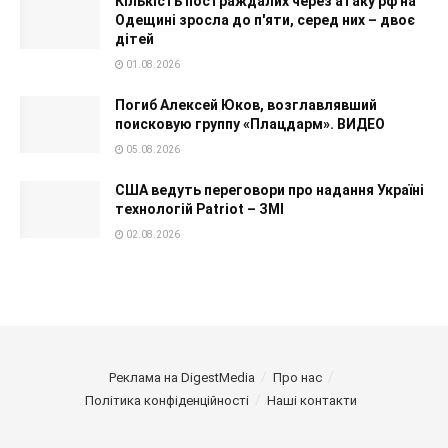
Кількість постраждалих через атаку рф на
Одещині зросла до п'яти, серед них – двоє
дітей
01.08.2026
Погиб Алексей Юков, возглавлявший
поисковую группу «Плацдарм». ВИДЕО
05.08.2026
США ведуть переговори про надання Україні
технологій Patriot – ЗМІ
02.08.2026
Реклама на DigestMedia
Про нас
Політика конфіденційності
Наші контакти