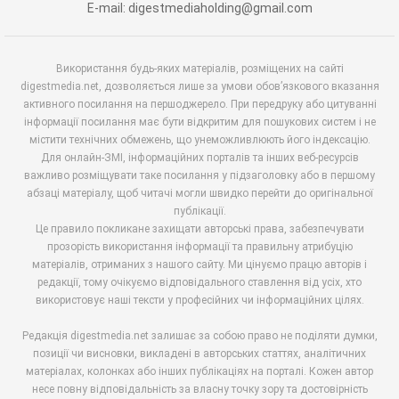
E-mail: digestmediaholding@gmail.com
Використання будь-яких матеріалів, розміщених на сайті
digestmedia.net, дозволяється лише за умови обов’язкового вказання
активного посилання на першоджерело. При передруку або цитуванні
інформації посилання має бути відкритим для пошукових систем і не
містити технічних обмежень, що унеможливлюють його індексацію.
Для онлайн-ЗМІ, інформаційних порталів та інших веб-ресурсів
важливо розміщувати таке посилання у підзаголовку або в першому
абзаці матеріалу, щоб читачі могли швидко перейти до оригінальної
публікації.
Це правило покликане захищати авторські права, забезпечувати
прозорість використання інформації та правильну атрибуцію
матеріалів, отриманих з нашого сайту. Ми цінуємо працю авторів і
редакції, тому очікуємо відповідального ставлення від усіх, хто
використовує наші тексти у професійних чи інформаційних цілях.
Редакція digestmedia.net залишає за собою право не поділяти думки,
позиції чи висновки, викладені в авторських статтях, аналітичних
матеріалах, колонках або інших публікаціях на порталі. Кожен автор
несе повну відповідальність за власну точку зору та достовірність