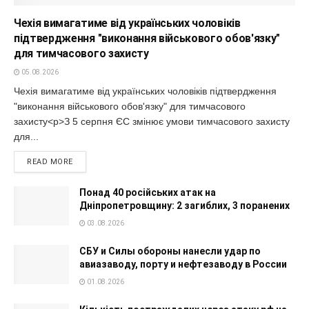
Чехія вимагатиме від українських чоловіків
підтвердження "виконання військового обов'язку"
для тимчасового захисту
05.08.2026
Чехія вимагатиме від українських чоловіків підтвердження
"виконання військового обов'язку" для тимчасового
захисту<p>З 5 серпня ЄС змінює умови тимчасового захисту
для...
READ MORE
Понад 40 російських атак на
Дніпропетровщину: 2 загиблих, 3 поранених
03.08.2026
СБУ и Силы обороны нанесли удар по
авиазаводу, порту и нефтезаводу в России
01.08.2026