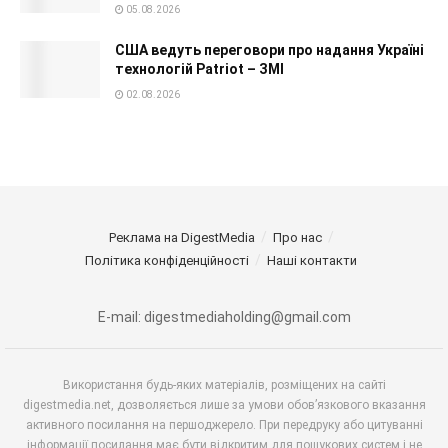
05.08.2026
США ведуть переговори про надання Україні
технологій Patriot – ЗМІ
02.08.2026
Реклама на DigestMedia
Про нас
Політика конфіденційності
Наші контакти
E-mail: digestmediaholding@gmail.com
Використання будь-яких матеріалів, розміщених на сайті
digestmedia.net, дозволяється лише за умови обов’язкового вказання
активного посилання на першоджерело. При передруку або цитуванні
інформації посилання має бути відкритим для пошукових систем і не