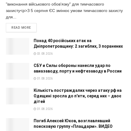
"виконання військового обов'язку" для тимчасового
захисту<p>З 5 серпня ЄС змінює умови тимчасового захисту
для...
READ MORE
Понад 40 російських атак на
Дніпропетровщину: 2 загиблих, 3 поранених
03.08.2026
СБУ и Силы обороны нанесли удар по
авиазаводу, порту и нефтезаводу в России
01.08.2026
Кількість постраждалих через атаку рф на
Одещині зросла до п'яти, серед них – двоє
дітей
01.08.2026
Погиб Алексей Юков, возглавлявший
поисковую группу «Плацдарм». ВИДЕО