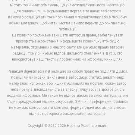
містити технічних обмежень, що унеможливлюють його індексацію.
Для онлайн-ЗМІ, інформаційних порталів та інших веб-ресурсів
важливо розміщувати таке посилання у підзаголовку або в першому
абзаці матеріалу, щоб читачі могли швидко перейти до оригінальної
публікації.
Це правило покликане захищати авторські права, забезпечувати
прозорість використання інформації та правильну атрибуцію
матеріалів, отриманих з нашого сайту. Ми цінуємо працю авторів і
редакції, тому очікуємо відповідального ставлення від усіх, хто
використовує наші тексти у професійних чи інформаційних цілях.
Редакція digestmedia.net залишає за собою право не поділяти думки,
позиції чи висновки, викладені в авторських статтях, аналітичних
матеріалах, колонках або інших публікаціях на порталі. Кожен автор
несе повну відповідальність за власну точку зору та достовірність
поданої інформації. Ми також не відповідаємо за зміст матеріалів, які
були передруковані іншими ресурсами, ЗМІ чи платформами, оскільки
не можемо контролювати контекст, форму подачі або зміни, внесені
під час повторного використання матеріалів.
Copyright © 2020-2026 Новини України онлайн