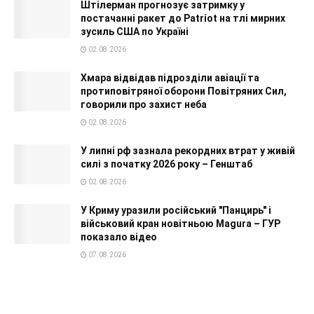
Штілерман прогнозує затримку у
постачанні ракет до Patriot на тлі мирних
зусиль США по Україні
02.08.2026
Хмара відвідав підрозділи авіації та
протиповітряної оборони Повітряних Сил,
говорили про захист неба
02.08.2026
У липні рф зазнала рекордних втрат у живій
силі з початку 2026 року – Генштаб
02.08.2026
У Криму уразили російський "Панцирь" і
військовий кран новітньою Magura – ГУР
показало відео
07.08.2026