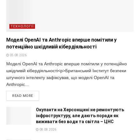
ТЕХНОЛОГІЇ
Моделі OpenAI та Anthropic вперше помітили у
потенційно шкідливій кібердіяльності
05.08.2026
Моделі OpenAI та Anthropic вперше помітили у потенційно
шкідливій кібердіяльності<p>Британський Інститут безпеки
штучного інтелекту зафіксував, що моделі OpenAI та
Anthropic...
READ MORE
Окупанти на Херсонщині не ремонтують
інфраструктуру, але дають поради як
виживати без води та світла – ЦНС
08.08.2026