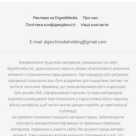
Реклама на DigestMedia
Про нас
Політика конфіденційності
Наші контакти
E-mail: digestmediaholding@gmail.com
Використання будь-яких матеріалів, розміщених на сайті
digestmedia.net, дозволяється лише за умови обов’язкового вказання
активного посилання на першоджерело. При передруку або цитуванні
інформації посилання має бути відкритим для пошукових систем і не
містити технічних обмежень, що унеможливлюють його індексацію.
Для онлайн-ЗМІ, інформаційних порталів та інших веб-ресурсів
важливо розміщувати таке посилання у підзаголовку або в першому
абзаці матеріалу, щоб читачі могли швидко перейти до оригінальної
публікації.
Це правило покликане захищати авторські права, забезпечувати
прозорість використання інформації та правильну атрибуцію
матеріалів, отриманих з нашого сайту. Ми цінуємо працю авторів і
редакції, тому очікуємо відповідального ставлення від усіх, хто