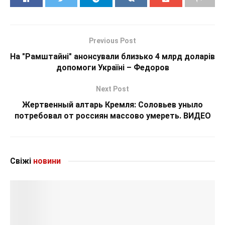
Previous Post
На "Рамштайні" анонсували близько 4 млрд доларів
допомоги Україні – Федоров
Next Post
Жертвенный алтарь Кремля: Соловьев уныло
потребовал от россиян массово умереть. ВИДЕО
Свіжі
новини