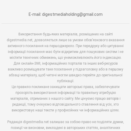
E-mail: digestmediaholding@gmail.com
Використання будь-яких матеріалів, розміщених на сайті
digestmedia.net, дозволяється лише за умови обов’язкового вказання
активного посилання на першоджерело. При передруку або цитуванні
інформації посилання має бути відкритим для пошукових систем і не
містити технічних обмежень, що унеможливлюють його індексацію.
Для онлайн-ЗМІ, інформаційних порталів та інших веб-ресурсів
важливо розміщувати таке посилання у підзаголовку або в першому
абзаці матеріалу, щоб читачі могли швидко перейти до оригінальної
публікації.
Це правило покликане захищати авторські права, забезпечувати
прозорість використання інформації та правильну атрибуцію
матеріалів, отриманих з нашого сайту. Ми цінуємо працю авторів і
редакції, тому очікуємо відповідального ставлення від усіх, хто
використовує наші тексти у професійних чи інформаційних цілях.
Редакція digestmedia.net залишає за собою право не поділяти думки,
позиції чи висновки, викладені в авторських статтях, аналітичних