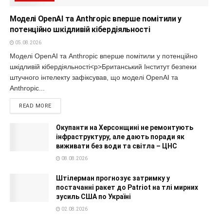
Моделі OpenAI та Anthropic вперше помітили у
потенційно шкідливій кібердіяльності
05.08.2026
Моделі OpenAI та Anthropic вперше помітили у потенційно
шкідливій кібердіяльності<p>Британський Інститут безпеки
штучного інтелекту зафіксував, що моделі OpenAI та
Anthropic...
READ MORE
Окупанти на Херсонщині не ремонтують
інфраструктуру, але дають поради як
виживати без води та світла – ЦНС
08.08.2026
Штілерман прогнозує затримку у
постачанні ракет до Patriot на тлі мирних
зусиль США по Україні
02.08.2026