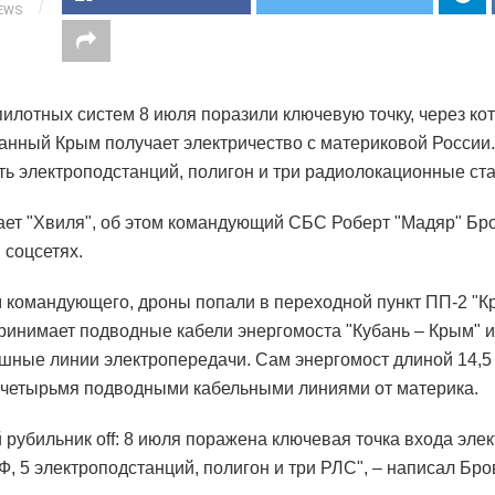
IEWS
илотных систем 8 июля поразили ключевую точку, через ко
анный Крым получает электричество с материковой России.
ть электроподстанций, полигон и три радиолокационные ст
ает "Хвиля", об этом командующий СБС Роберт "Мадяр" Бр
 соцсетях.
 командующего, дроны попали в переходной пункт ПП-2 "Кр
ринимает подводные кабели энергомоста "Кубань – Крым" 
ушные линии электропередачи. Сам энергомост длиной 14,5
четырьмя подводными кабельными линиями от материка.
 рубильник off: 8 июля поражена ключевая точка входа элек
Ф, 5 электроподстанций, полигон и три РЛС", – написал Бро