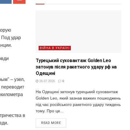
торую
 Под удар
анции.
ВІЙНА В УКРАЇНІ
овди
Турецький суховантаж Golden Leo
затонув після ракетного удару рф на
Одещині
ым" – узел,
26.07.2026
0
и переводит
На Одещині затонув турецький суховантаж
 километра
Golden Leo, який зазнав важких пошкоджень
під час російського ракетного удару тиждень
тому. Про це...
тричества в
вди.
READ MORE