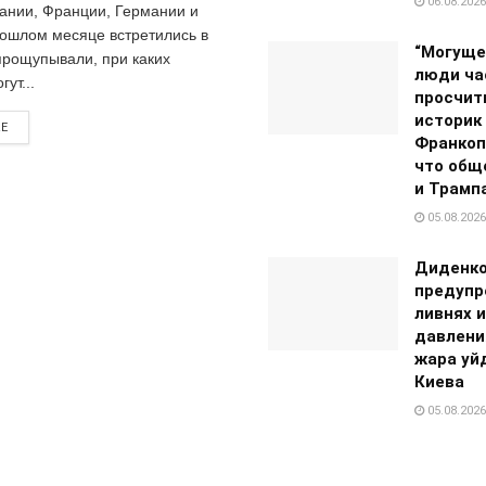
06.08.2026
ании, Франции, Германии и
рошлом месяце встретились в
“Могуще
прощупывали, при каких
люди ча
ут...
просчит
историк
RE
Франкоп
что общ
и Трамп
05.08.2026
Диденк
предупр
ливнях и
давлени
жара уй
Киева
05.08.2026