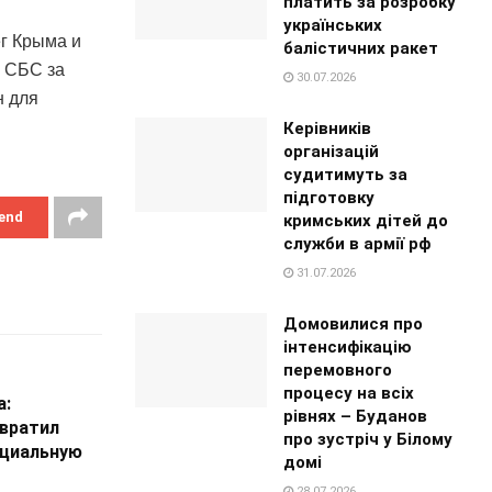
платить за розробку
українських
г Крыма и
балістичних ракет
ы СБС за
30.07.2026
н для
Керівників
організацій
судитимуть за
підготовку
end
кримських дітей до
служби в армії рф
31.07.2026
Домовилися про
інтенсифікацію
перемовного
процесу на всіх
а:
рівнях – Буданов
вратил
про зустріч у Білому
нциальную
домі
28.07.2026