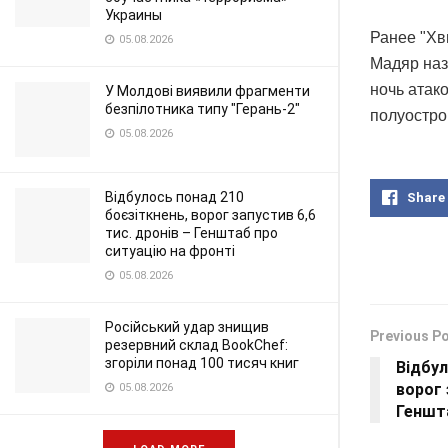
Украины
Ранее "Хв
05.08.2026
Мадяр наз
ночь атак
У Молдові виявили фрагменти
безпілотника типу "Герань-2"
полуостро
05.08.2026
Відбулось понад 210
Share
боєзіткнень, ворог запустив 6,6
тис. дронів – Генштаб про
ситуацію на фронті
05.08.2026
Російський удар знищив
Previous P
резервний склад BookChef:
згоріли понад 100 тисяч книг
Відбул
ворог 
05.08.2026
Геншта