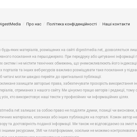
DigestMedia
Про нас
Політика конфіденційності
Наші контакти
будь-яких матеріалів, розміщених на сайті digestmedia.net, дозволяється ли
ивного посилання на першоджерело. При передруку або цитуванні інформації 
х систем і не містити технічних обмежень, що унеможливлюють його індексаці
х порталів та інших веб-ресурсів важливо розміщувати таке посилання у підз
б читачі могли швидко перейти до оригінальної публікації.
окликане захищати авторські права, забезпечувати прозорість використання і
еріалів, отриманих з нашого сайту. Ми цінуємо працю авторів і редакції, тому
 усіх, хто використовує наші тексти у професійних чи інформаційних цілях.
stmedia.net залишає за собою право не поділяти думки, позиції чи висновки, 
ітичних матеріалах, колонках або інших публікаціях на порталі. Кожен автор н
зору та достовірність поданої інформації. Ми також не відповідаємо за зміст м
і іншими ресурсами, ЗМІ чи платформами, оскільки не можемо контролювати к