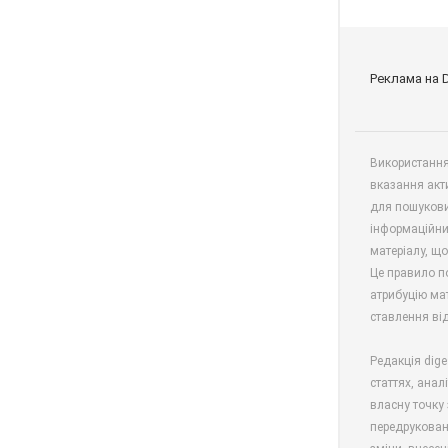
Реклама на 
Використання 
вказання акт
для пошукови
інформаційни
матеріалу, що
Це правило п
атрибуцію мат
ставлення від
Редакція dige
статтях, анал
власну точку 
передрукован