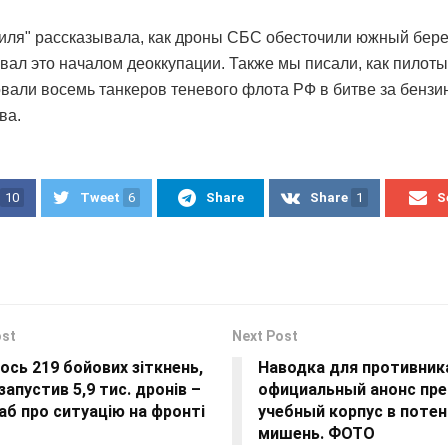
иля" рассказывала, как дроны СБС обесточили южный бере
вал это началом деоккупации. Также мы писали, как пилот
овали восемь танкеров теневого флота РФ в битве за бензи
ва.
10
Tweet
6
Share
Share
1
S
ost
Next Post
ось 219 бойових зіткнень,
Наводка для противник
запустив 5,9 тис. дронів –
официальный анонс пре
б про ситуацію на фронті
учебный корпус в поте
мишень. ФОТО