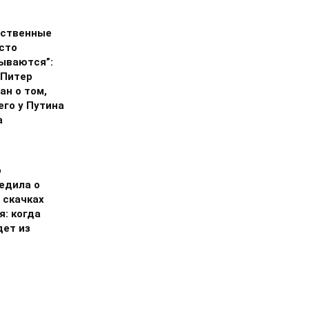
ственные
сто
ываются”:
 Питер
ан о том,
его у Путина
а
о
едила о
 скачках
я: когда
дет из