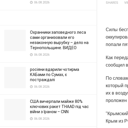
06.08.2026
SHARES
V
Силы бесп
Охранники заповедного леса
оккупиров
сами организовали его
незаконную вырубку – дело на
попали пя
Тернопольщине. ВИДЕО
06.08.2026
Как перед
сообщил в
росіяни вдарили чотирма
КАБами по Сумах, є
По словам
постраждалі
который п
06.08.2026
их в возд
проложен 
США вичерпали майже 80%
ключових ракет THAAD під час
війни з Іраном – CNN
"Крымский
06.08.2026
Крым из Р