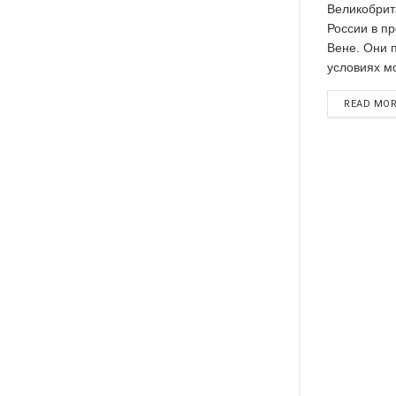
Великобрит
России в п
Вене. Они 
условиях мог
READ MO