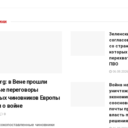
ини
Зеленск
согласо
со стран
которых
перехва
ПВО
06.08.2026
rg: в Вене прошли
Война н
е переговоры
уничтож
ых чиновников Европы
экономи
сооснов
и о войне
почты п
0
власть 
решения
окопоставленные чиновники