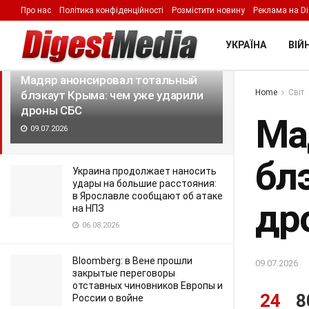
Про нас
Політика конфіденційності
Розмістити новину
Реклама на Di
LATEST
TRENDING
Filter
УКРАЇНА
ВІЙН
Мадяр анонсировал тотальный
Home
Світ
блэкаут Крыма: чем уже ударили
дроны СБС
Ма
09.07.2026
бл
Украина продолжает наносить
удары на большие расстояния:
в Ярославле сообщают об атаке
др
на НПЗ
06.08.2026
Bloomberg: в Вене прошли
09.07.2026
закрытые переговоры
отставных чиновников Европы и
24
8
России о войне