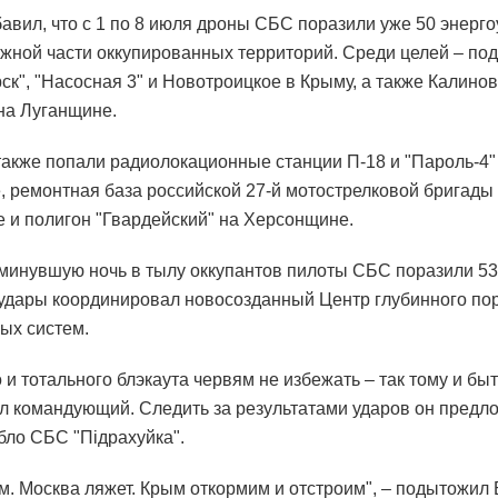
авил, что с 1 по 8 июля дроны СБС поразили уже 50 энерго
жной части оккупированных территорий. Среди целей – по
ск", "Насосная 3" и Новотроицкое в Крыму, а также Калинов
на Луганщине.
также попали радиолокационные станции П-18 и "Пароль-4"
, ремонтная база российской 27-й мотострелковой бригады
 и полигон "Гвардейский" на Херсонщине.
 минувшую ночь в тылу оккупантов пилоты СБС поразили 5
 удары координировал новосозданный Центр глубинного п
ых систем.
 и тотального блэкаута червям не избежать – так тому и быт
л командующий. Следить за результатами ударов он предл
бло СБС "Підрахуйка".
м. Москва ляжет. Крым откормим и отстроим", – подытожил 