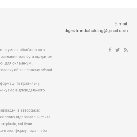
E-mail:
digestmediaholding@gmail.com
ше за умови обов’язкового
посилання має бути відкритим
ю. Для онлайн-ЗМІ,
аголовку або в першому абзаці
нформації та правильну
 очікуємо відповідального
викладені в авторських
есе повну відповідальність за
атеріалів, які були
онтекст, форму подачі або