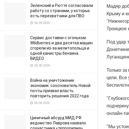
Зеленский и Рютте согласовали
Мадяр доб
работу со странами, у которых
Крыму и ю
есть перехватчики для ПВО
"Нижнегор
06.08.2026
Троицкое 
Сервис доставки с огоньком:
Под удар 
Wildberries и два десятка машин
сгорели из-за мелитопольца и
Донетчине
одной канистры бензина.
Луганщине
ВИДЕО
06.08.2026
Только за
цели. Все
Война на уничтожение
беспилотн
экономик: сооснователь Новой
почты призвал власть
повторить решения 2022 года
"Глубокого
06.08.2026
подчеркну
онлайн-та
Циничный абсурд МИД РФ:
ведомство Лаврова назвало
"Мы устои
соучастника «терроризма»