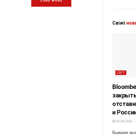
LOAD MORE
Свіжі
нов
СВІТ
Bloombe
закрыты
отставн
и Росси
06.08.2026
Бывшие выс