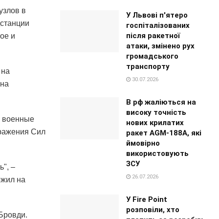
узлов в
У Львові п'ятеро
дстанции
госпіталізованих
після ракетної
ое и
атаки, змінено рух
громадського
транспорту
 на
30.07.2026
 на
В рф жаліються на
високу точність
3 военные
нових крилатих
оражения Сил
ракет AGM-188A, які
ймовірно
використовують
ЗСУ
ь", –
26.07.2026
ожил на
У Fire Point
розповіли, хто
Бровди.