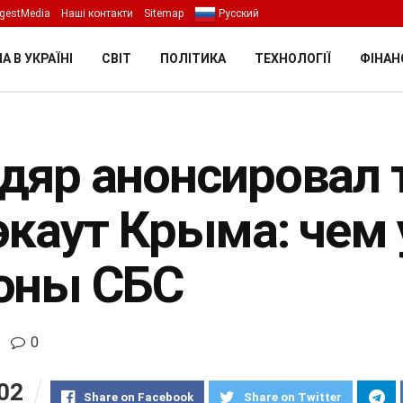
gestMedia
Наші контакти
Sitemap
Русский
А В УКРАЇНІ
СВІТ
ПОЛІТИКА
ТЕХНОЛОГІЇ
ФІНАН
дяр анонсировал 
экаут Крыма: чем
оны СБС
0
02
Share on Facebook
Share on Twitter