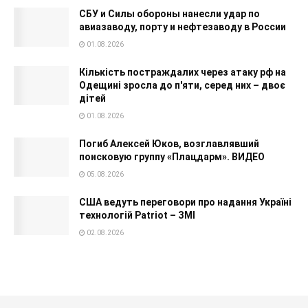
СБУ и Силы обороны нанесли удар по
авиазаводу, порту и нефтезаводу в России
01.08.2026
Кількість постраждалих через атаку рф на
Одещині зросла до п'яти, серед них – двоє
дітей
01.08.2026
Погиб Алексей Юков, возглавлявший
поисковую группу «Плацдарм». ВИДЕО
05.08.2026
США ведуть переговори про надання Україні
технологій Patriot – ЗМІ
02.08.2026