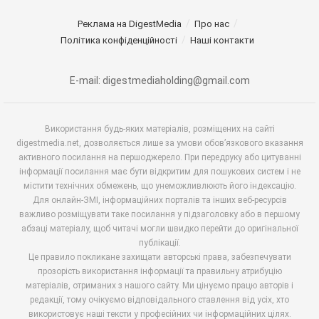
Реклама на DigestMedia
Про нас
Політика конфіденційності
Наші контакти
E-mail: digestmediaholding@gmail.com
Використання будь-яких матеріалів, розміщених на сайті
digestmedia.net, дозволяється лише за умови обов’язкового вказання
активного посилання на першоджерело. При передруку або цитуванні
інформації посилання має бути відкритим для пошукових систем і не
містити технічних обмежень, що унеможливлюють його індексацію.
Для онлайн-ЗМІ, інформаційних порталів та інших веб-ресурсів
важливо розміщувати таке посилання у підзаголовку або в першому
абзаці матеріалу, щоб читачі могли швидко перейти до оригінальної
публікації.
Це правило покликане захищати авторські права, забезпечувати
прозорість використання інформації та правильну атрибуцію
матеріалів, отриманих з нашого сайту. Ми цінуємо працю авторів і
редакції, тому очікуємо відповідального ставлення від усіх, хто
використовує наші тексти у професійних чи інформаційних цілях.