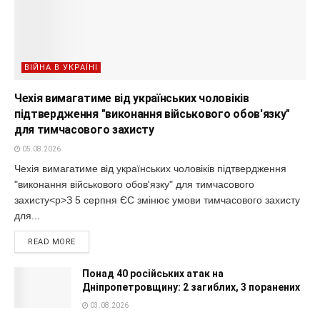
ВІЙНА В УКРАЇНІ
Чехія вимагатиме від українських чоловіків
підтвердження "виконання військового обов'язку"
для тимчасового захисту
05.08.2026
Чехія вимагатиме від українських чоловіків підтвердження
"виконання військового обов'язку" для тимчасового
захисту<p>З 5 серпня ЄС змінює умови тимчасового захисту
для...
READ MORE
Понад 40 російських атак на
Дніпропетровщину: 2 загиблих, 3 поранених
03.08.2026