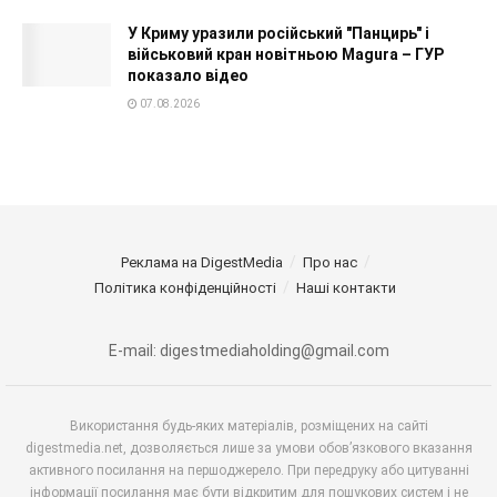
У Криму уразили російський "Панцирь" і
військовий кран новітньою Magura – ГУР
показало відео
07.08.2026
Реклама на DigestMedia
Про нас
Політика конфіденційності
Наші контакти
E-mail: digestmediaholding@gmail.com
Використання будь-яких матеріалів, розміщених на сайті
digestmedia.net, дозволяється лише за умови обов’язкового вказання
активного посилання на першоджерело. При передруку або цитуванні
інформації посилання має бути відкритим для пошукових систем і не