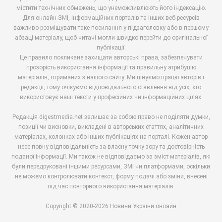
містити технічних обмежень, що унеможливлюють його індексацію.
Для онлайн-ЗМІ, інформаційних порталів та інших веб-ресурсів
важливо розміщувати таке посилання у підзаголовку або в першому
абзаці матеріалу, щоб читачі могли швидко перейти до оригінальної
публікації.
Це правило покликане захищати авторські права, забезпечувати
прозорість використання інформації та правильну атрибуцію
матеріалів, отриманих з нашого сайту. Ми цінуємо працю авторів і
редакції, тому очікуємо відповідального ставлення від усіх, хто
використовує наші тексти у професійних чи інформаційних цілях.
Редакція digestmedia.net залишає за собою право не поділяти думки,
позиції чи висновки, викладені в авторських статтях, аналітичних
матеріалах, колонках або інших публікаціях на порталі. Кожен автор
несе повну відповідальність за власну точку зору та достовірність
поданої інформації. Ми також не відповідаємо за зміст матеріалів, які
були передруковані іншими ресурсами, ЗМІ чи платформами, оскільки
не можемо контролювати контекст, форму подачі або зміни, внесені
під час повторного використання матеріалів.
Copyright © 2020-2026 Новини України онлайн