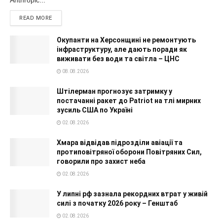
Anthropic...
READ MORE
Окупанти на Херсонщині не ремонтують
інфраструктуру, але дають поради як
виживати без води та світла – ЦНС
08.08.2026
Штілерман прогнозує затримку у
постачанні ракет до Patriot на тлі мирних
зусиль США по Україні
02.08.2026
Хмара відвідав підрозділи авіації та
протиповітряної оборони Повітряних Сил,
говорили про захист неба
02.08.2026
У липні рф зазнала рекордних втрат у живій
силі з початку 2026 року – Генштаб
02.08.2026