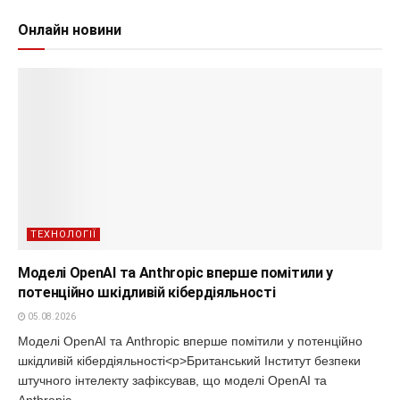
Онлайн новини
ТЕХНОЛОГІЇ
Моделі OpenAI та Anthropic вперше помітили у
потенційно шкідливій кібердіяльності
05.08.2026
Моделі OpenAI та Anthropic вперше помітили у потенційно
шкідливій кібердіяльності<p>Британський Інститут безпеки
штучного інтелекту зафіксував, що моделі OpenAI та