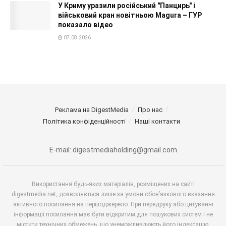
У Криму уразили російський "Панцирь" і
військовий кран новітньою Magura – ГУР
показало відео
07.08.2026
Реклама на DigestMedia
Про нас
Політика конфіденційності
Наші контакти
E-mail: digestmediaholding@gmail.com
Використання будь-яких матеріалів, розміщених на сайті
digestmedia.net, дозволяється лише за умови обов’язкового вказання
активного посилання на першоджерело. При передруку або цитуванні
інформації посилання має бути відкритим для пошукових систем і не
містити технічних обмежень, що унеможливлюють його індексацію.