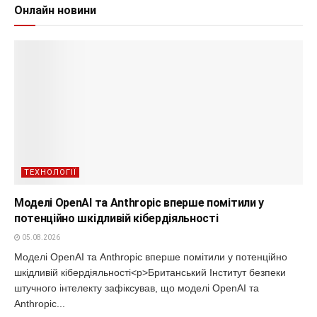
Онлайн новини
ТЕХНОЛОГІЇ
Моделі OpenAI та Anthropic вперше помітили у
потенційно шкідливій кібердіяльності
05.08.2026
Моделі OpenAI та Anthropic вперше помітили у потенційно
шкідливій кібердіяльності<p>Британський Інститут безпеки
штучного інтелекту зафіксував, що моделі OpenAI та
Anthropic...