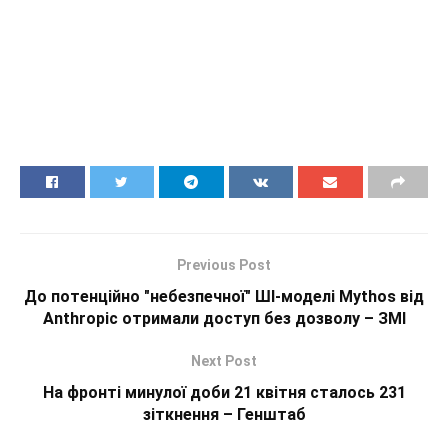
Previous Post
До потенційно "небезпечної" ШІ-моделі Mythos від
Anthropic отримали доступ без дозволу – ЗМІ
Next Post
На фронті минулої доби 21 квітня сталось 231
зіткнення – Генштаб