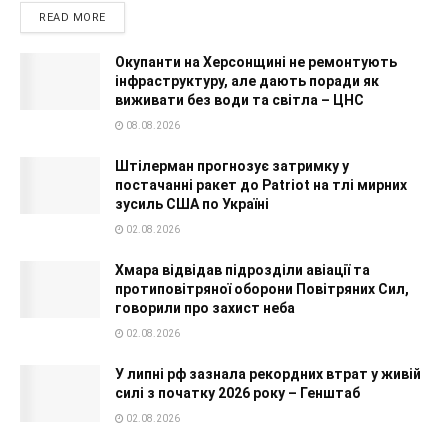
READ MORE
Окупанти на Херсонщині не ремонтують
інфраструктуру, але дають поради як
виживати без води та світла – ЦНС
08.08.2026
Штілерман прогнозує затримку у
постачанні ракет до Patriot на тлі мирних
зусиль США по Україні
02.08.2026
Хмара відвідав підрозділи авіації та
протиповітряної оборони Повітряних Сил,
говорили про захист неба
02.08.2026
У липні рф зазнала рекордних втрат у живій
силі з початку 2026 року – Генштаб
02.08.2026