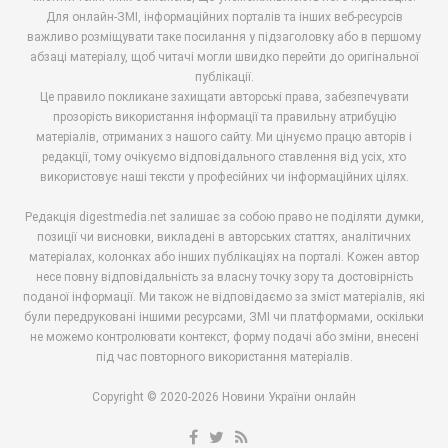
Для онлайн-ЗМІ, інформаційних порталів та інших веб-ресурсів
важливо розміщувати таке посилання у підзаголовку або в першому
абзаці матеріалу, щоб читачі могли швидко перейти до оригінальної
публікації.
Це правило покликане захищати авторські права, забезпечувати
прозорість використання інформації та правильну атрибуцію
матеріалів, отриманих з нашого сайту. Ми цінуємо працю авторів і
редакції, тому очікуємо відповідального ставлення від усіх, хто
використовує наші тексти у професійних чи інформаційних цілях.
Редакція digestmedia.net залишає за собою право не поділяти думки,
позиції чи висновки, викладені в авторських статтях, аналітичних
матеріалах, колонках або інших публікаціях на порталі. Кожен автор
несе повну відповідальність за власну точку зору та достовірність
поданої інформації. Ми також не відповідаємо за зміст матеріалів, які
були передруковані іншими ресурсами, ЗМІ чи платформами, оскільки
не можемо контролювати контекст, форму подачі або зміни, внесені
під час повторного використання матеріалів.
Copyright © 2020-2026 Новини України онлайн