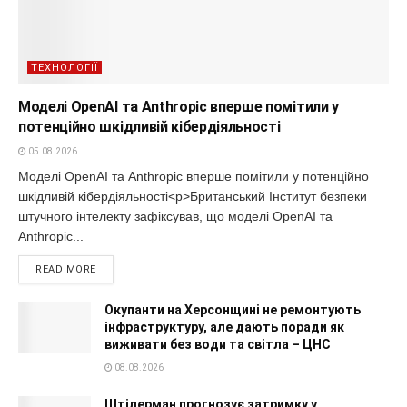
ТЕХНОЛОГІЇ
Моделі OpenAI та Anthropic вперше помітили у
потенційно шкідливій кібердіяльності
05.08.2026
Моделі OpenAI та Anthropic вперше помітили у потенційно
шкідливій кібердіяльності<p>Британський Інститут безпеки
штучного інтелекту зафіксував, що моделі OpenAI та
Anthropic...
READ MORE
Окупанти на Херсонщині не ремонтують
інфраструктуру, але дають поради як
виживати без води та світла – ЦНС
08.08.2026
Штілерман прогнозує затримку у