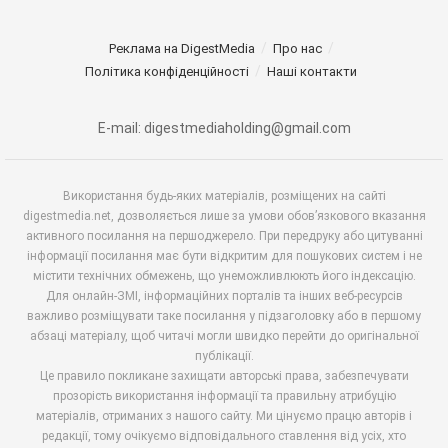
Реклама на DigestMedia
Про нас
Політика конфіденційності
Наші контакти
E-mail: digestmediaholding@gmail.com
Використання будь-яких матеріалів, розміщених на сайті
digestmedia.net, дозволяється лише за умови обов’язкового вказання
активного посилання на першоджерело. При передруку або цитуванні
інформації посилання має бути відкритим для пошукових систем і не
містити технічних обмежень, що унеможливлюють його індексацію.
Для онлайн-ЗМІ, інформаційних порталів та інших веб-ресурсів
важливо розміщувати таке посилання у підзаголовку або в першому
абзаці матеріалу, щоб читачі могли швидко перейти до оригінальної
публікації.
Це правило покликане захищати авторські права, забезпечувати
прозорість використання інформації та правильну атрибуцію
матеріалів, отриманих з нашого сайту. Ми цінуємо працю авторів і
редакції, тому очікуємо відповідального ставлення від усіх, хто