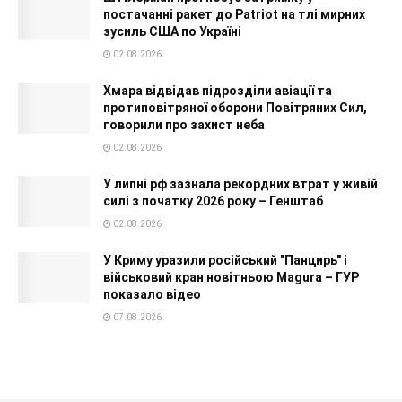
постачанні ракет до Patriot на тлі мирних
зусиль США по Україні
02.08.2026
Хмара відвідав підрозділи авіації та
протиповітряної оборони Повітряних Сил,
говорили про захист неба
02.08.2026
У липні рф зазнала рекордних втрат у живій
силі з початку 2026 року – Генштаб
02.08.2026
У Криму уразили російський "Панцирь" і
військовий кран новітньою Magura – ГУР
показало відео
07.08.2026