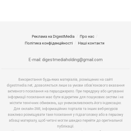
Реклама на DigestMedia
Про нас
Політика конфіденційності
Наші контакти
E-mail: digestmediaholding@gmail.com
Використання будь-яких матеріалів, розміщених на сайті
digestmedia.net, дозволяється лише за умови обов’язкового вказання
активного посилання на першоджерело. При передруку або цитуванні
інформації посилання має бути відкритим для пошукових систем і не
містити технічних обмежень, що унеможливлюють його індексацію.
Для онлайн-ЗМІ, інформаційних порталів та інших веб-ресурсів
важливо розміщувати таке посилання у підзаголовку або в першому
абзаці матеріалу, щоб читачі могли швидко перейти до оригінальної
публікації.