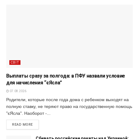
СВІТ
Выплаты сразу за полгода: в ПФУ назвали условие
для начисления “єЯсла”
07.08.2026
Родители, которые после года дома с ребенком выходят на
полную ставку, не теряют право на государственную помощь
"єЯсла". Наоборот -...
READ MORE
Сбивать российские ракеты над Украиной: