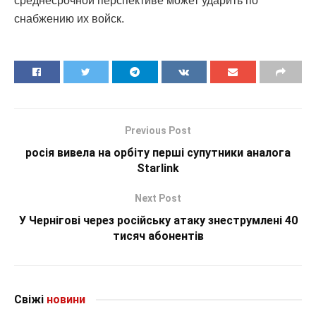
среднесрочной перспективе может ударить по
снабжению их войск.
Previous Post
росія вивела на орбіту перші супутники аналога
Starlink
Next Post
У Чернігові через російську атаку знеструмлені 40
тисяч абонентів
Свіжі
новини