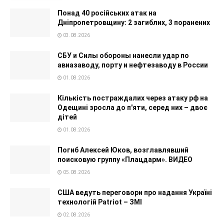
Понад 40 російських атак на
Дніпропетровщину: 2 загиблих, 3 поранених
03.08.2026
СБУ и Силы обороны нанесли удар по
авиазаводу, порту и нефтезаводу в России
01.08.2026
Кількість постраждалих через атаку рф на
Одещині зросла до п'яти, серед них – двоє
дітей
01.08.2026
Погиб Алексей Юков, возглавлявший
поисковую группу «Плацдарм». ВИДЕО
05.08.2026
США ведуть переговори про надання Україні
технологій Patriot – ЗМІ
02.08.2026