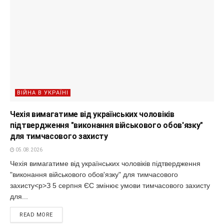
ВІЙНА В УКРАЇНІ
Чехія вимагатиме від українських чоловіків
підтвердження "виконання військового обов'язку"
для тимчасового захисту
05.08.2026
Чехія вимагатиме від українських чоловіків підтвердження
"виконання військового обов'язку" для тимчасового
захисту<p>З 5 серпня ЄС змінює умови тимчасового захисту
для...
READ MORE