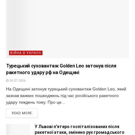
ВІЙНА В УКРАЇНІ
Турецький суховантаж Golden Leo затонув після
ракетного удару рф на Одещині
26.07.2026
На Одещині затонув турецький суховантаж Golden Leo, який
зазнав важких пошкоджень під час російського ракетного
удару тиждень тому. Про це...
READ MORE
У Львові п'ятеро госпіталізованих після
ракетної атаки, змінено рух громадського