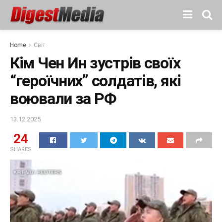
Home
Світ
Кім Чен Ин зустрів своїх
“героїчних” солдатів, які
воювали за РФ
13.12.2025
24
SHARES