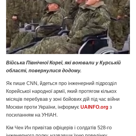
Війська Північної Кореї, які воювали у Курській
області, повернулися додому.
Як пише CNN, йдеться про інженерний підрозділ
Корейської народної армії, який протягом кількох
місяців перебував у зоні бойових дій під час війни
Москви проти України, інформує
UAINFO.org
з
посиланням на УНІАН.
Кім Чен Ин привітав офіцерів і солдатів 528-го
інженерного полку, назвавши їхню поведінку