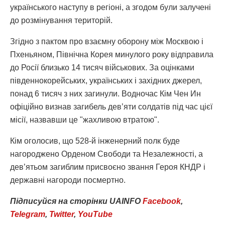
українського наступу в регіоні, а згодом були залучені
до розмінування територій.
Згідно з пактом про взаємну оборону між Москвою і
Пхеньяном, Північна Корея минулого року відправила
до Росії близько 14 тисяч військових. За оцінками
південнокорейських, українських і західних джерел,
понад 6 тисяч з них загинули. Водночас Кім Чен Ин
офіційно визнав загибель дев’яти солдатів під час цієї
місії, назвавши це "жахливою втратою".
Кім оголосив, що 528-й інженерний полк буде
нагороджено Орденом Свободи та Незалежності, а
дев’ятьом загиблим присвоєно звання Героя КНДР і
державні нагороди посмертно.
Підписуйся
на
сторінки
UAINFO
Facebook
,
Telegram
,
Twitter
,
YouTube