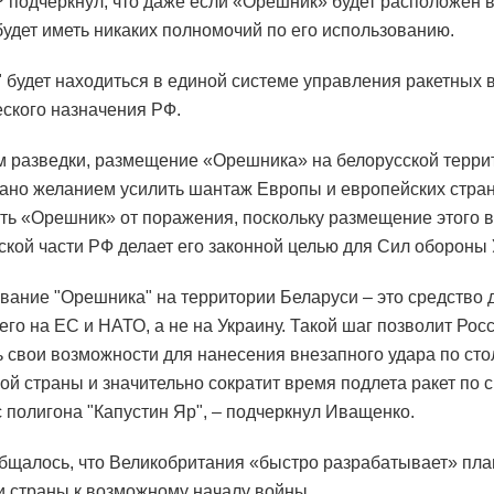
 подчеркнул, что даже если «Орешник» будет расположен в
будет иметь никаких полномочий по его использованию.
 будет находиться в единой системе управления ракетных 
еского назначения РФ.
 разведки, размещение «Орешника» на белорусской терри
ано желанием усилить шантаж Европы и европейских стран
ть «Орешник» от поражения, поскольку размещение этого 
ской части РФ делает его законной целью для Сил обороны
вание "Орешника" на территории Беларуси – это средство
его на ЕС и НАТО, а не на Украину. Такой шаг позволит Рос
 свои возможности для нанесения внезапного удара по ст
ой страны и значительно сократит время подлета ракет по 
с полигона "Капустин Яр", – подчеркнул Иващенко.
бщалось, что Великобритания «быстро разрабатывает» пл
и страны к возможному началу войны.