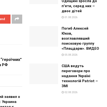
Одещині зросла до
п'яти, серед них –
двоє дітей
01.08.2026
end
Погиб Алексей
Юков,
возглавлявший
поисковую группу
«Плацдарм». ВИДЕО
05.08.2026
 “героїчних”
а РФ
США ведуть
переговори про
надання Україні
технологій Patriot –
ЗМІ
02.08.2026
ий заявил о
: Украина
ается к