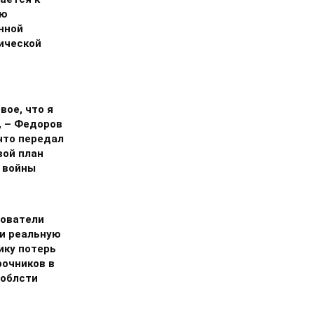
ию
нной
ической
вое, что я
, – Федоров
что передал
вой план
 войны
ователи
и реальную
ику потерь
рочников в
 облсти