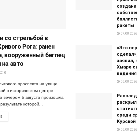
создан
собстве
баллист
ракеты
07.08.2026
и со стрельбой в
Кривого Рога: ранен
«Это пер
, вооруженный беглец
сделал»
заявил, 
 на авто
Хмаре с
0
ведения
06.08.2026
очтового проспекта на улице
ой в историческом центре
Расслед
га вечером 6 августа произошла
раскрыл
 результате которой...
статист
среди с
RE
Курской
06.08.2026