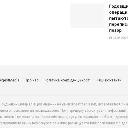
Годовщи
операци
пытают
перепис
позор
06.08.2026
DigestMedia
Про нас
Політика конфіденційності
Наші контакти
будь-яких матеріалів, розміщених на сайті digestmedia.net, дозволяється ли
ивного посилання на першоджерело. При передруку або цитуванні інформації 
х систем і не містити технічних обмежень, що унеможливлюють його індексаці
х порталів та інших веб-ресурсів важливо розміщувати таке посилання у підз