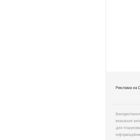
Реклама на 
Використання 
вказання акт
для пошукови
інформаційни