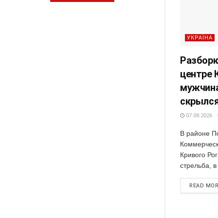
УКРАЇНА
Разборк
центре 
мужчина
скрылся
07.08.2026
В районе П
Коммерческ
Кривого Ро
стрельба, в
READ MO