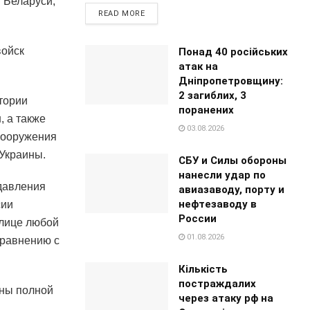
 Беларуси,
READ MORE
войск
Понад 40 російських
атак на
Дніпропетровщину:
2 загиблих, 3
тории
поранених
, а также
03.08.2026
вооружения
 Украины.
СБУ и Силы обороны
нанесли удар по
 давления
авиазаводу, порту и
нефтезаводу в
сии
России
олице любой
01.08.2026
сравнению с
Кількість
постраждалих
аны полной
через атаку рф на