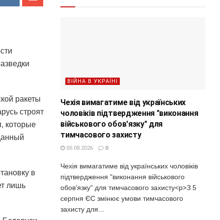
ости
разведки
ВІЙНА В УКРАЇНІ
кой ракеты
Чехія вимагатиме від українських
русь строят
чоловіків підтвердження "виконання
військового обов'язку" для
и, которые
тимчасового захисту
данный
05.08.2026
0
Чехія вимагатиме від українських чоловіків
становку в
підтвердження "виконання військового
ет лишь
обов'язку" для тимчасового захисту<p>З 5
серпня ЄС змінює умови тимчасового
захисту для...