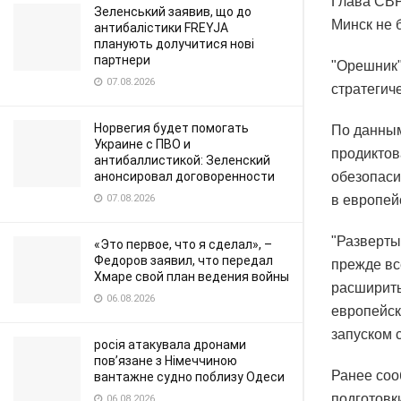
Глава СВР
Зеленський заявив, що до
Минск не 
антибалістики FREYJA
планують долучитися нові
партнери
"Орешник"
07.08.2026
стратегич
Норвегия будет помогать
По данным
Украине с ПВО и
продиктов
антибаллистикой: Зеленский
анонсировал договоренности
обезопаси
07.08.2026
в европей
"Разверты
«Это первое, что я сделал», –
Федоров заявил, что передал
прежде вс
Хмаре свой план ведения войны
расширить
06.08.2026
европейск
запуском 
росія атакувала дронами
пов’язане з Німеччиною
Ранее соо
вантажне судно поблизу Одеси
подготовк
06.08.2026