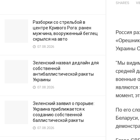
SHARES
V
Разборки со стрельбой в
центре Кривого Рога: ранен
Россия ра
мужчина, вооруженный беглец
скрылся на авто
«Орешник»
07.08.2026
Украины О
Зеленский назвал дедлайн для
"Мы видим
собственной
средней д
антибаллистической ракеты
военные о
Украины
являются 
07.08.2026
момент, э
Зеленский заявил о прорыве:
Украина приближается к
По его сл
созданию собственной
Беларуси,
баллистической ракеты
демонстр
07.08.2026