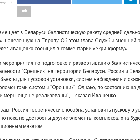
IEWS
змещает в Беларуси баллистическую ракету средней дальн
, нацеленную на Европу. Об этом глава Службы внешней 
лег Иващенко сообщил в комментарии «Укринформу».
 мероприятия по подготовке и развертыванию баллистичес
альности "Орешник" на территории Беларуси. Россия и Бела
бъекты для пусковой установки, систем наблюдения и связ
элементами системы "Орешник". Однако, по состоянию на 
ти меры еще не реализованы", – сказал Иващенко.
овам, Россия теоретически способна установить пусковую у
 но пока не достроены другие элементы комплекса, она буд
ационным макетом.