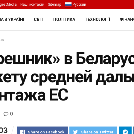
gestMedia
Наші контакти
Sitemap
Русский
А В УКРАЇНІ
СВІТ
ПОЛІТИКА
ТЕХНОЛОГІЇ
ФІНАН
їна
решник» в Беларус
кету средней даль
нтажа ЕС
0
03
Share on Facebook
Share on Twitter