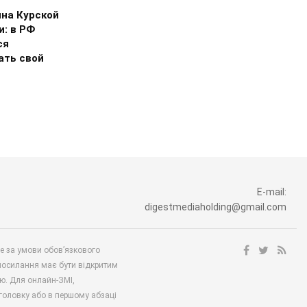
на Курской
и: в РФ
ся
ать свой
E-mail:
digestmediaholding@gmail.com
ше за умови обов’язкового
посилання має бути відкритим
ю. Для онлайн-ЗМІ,
аголовку або в першому абзаці