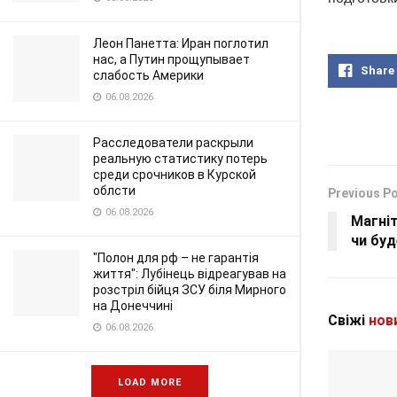
Леон Панетта: Иран поглотил
нас, а Путин прощупывает
Share
слабость Америки
06.08.2026
Расследователи раскрыли
реальную статистику потерь
среди срочников в Курской
облсти
Previous P
06.08.2026
Магніт
чи буд
"Полон для рф – не гарантія
життя": Лубінець відреагував на
розстріл бійця ЗСУ біля Мирного
на Донеччині
Свіжі
нов
06.08.2026
LOAD MORE