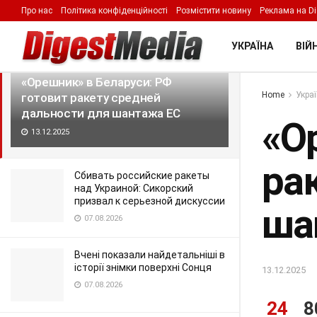
Про нас
Політика конфіденційності
Розмістити новину
Реклама на Di
LATEST
TRENDING
Filter
УКРАЇНА
ВІЙН
«Орешник» в Беларуси: РФ
Home
Укра
готовит ракету средней
дальности для шантажа ЕС
«О
13.12.2025
ра
Сбивать российские ракеты
над Украиной: Сикорский
призвал к серьезной дискуссии
ша
07.08.2026
Вчені показали найдетальніші в
історії знімки поверхні Сонця
13.12.2025
07.08.2026
24
8