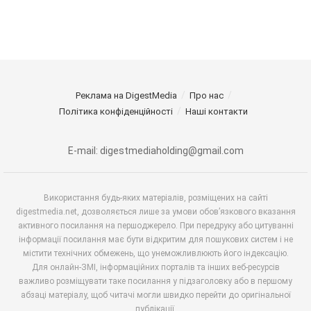
Реклама на DigestMedia
Про нас
Політика конфіденційності
Наші контакти
E-mail: digestmediaholding@gmail.com
Використання будь-яких матеріалів, розміщених на сайті
digestmedia.net, дозволяється лише за умови обов’язкового вказання
активного посилання на першоджерело. При передруку або цитуванні
інформації посилання має бути відкритим для пошукових систем і не
містити технічних обмежень, що унеможливлюють його індексацію.
Для онлайн-ЗМІ, інформаційних порталів та інших веб-ресурсів
важливо розміщувати таке посилання у підзаголовку або в першому
абзаці матеріалу, щоб читачі могли швидко перейти до оригінальної
публікації.