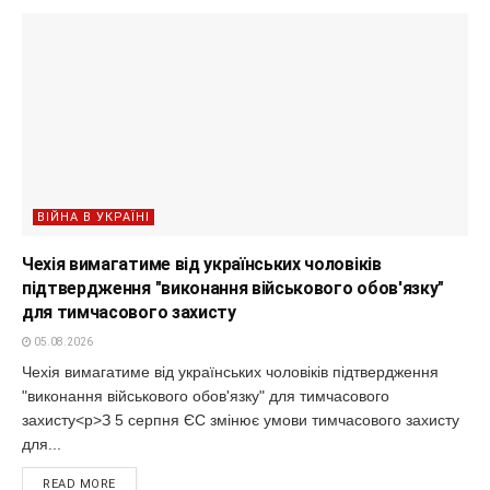
ВІЙНА В УКРАЇНІ
Чехія вимагатиме від українських чоловіків
підтвердження "виконання військового обов'язку"
для тимчасового захисту
05.08.2026
Чехія вимагатиме від українських чоловіків підтвердження
"виконання військового обов'язку" для тимчасового
захисту<p>З 5 серпня ЄС змінює умови тимчасового захисту
для...
READ MORE