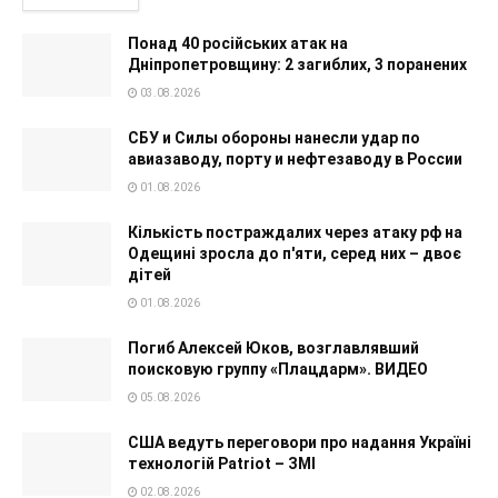
Понад 40 російських атак на
Дніпропетровщину: 2 загиблих, 3 поранених
03.08.2026
СБУ и Силы обороны нанесли удар по
авиазаводу, порту и нефтезаводу в России
01.08.2026
Кількість постраждалих через атаку рф на
Одещині зросла до п'яти, серед них – двоє
дітей
01.08.2026
Погиб Алексей Юков, возглавлявший
поисковую группу «Плацдарм». ВИДЕО
05.08.2026
США ведуть переговори про надання Україні
технологій Patriot – ЗМІ
02.08.2026