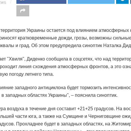
IEWS
 территория Украины остается под влиянием атмосферных 
риносят кратковременные дожди, грозы, возможны сильные
квалы и град. Об этом предупредила синоптик Наталка Дид
ает "Хвиля", Диденко сообщила в соцсетях, что над террито
роходит линия схождения атмосферных фронтов, а это озн
вую погоду летнего типа.
лияние западного антициклона будет тормозить интенсивно
 в западных областях Украины", – пояснила синоптик.
ра воздуха в течение дня составит +21+25 градусов. На вос
ольшей части юга, а также на Сумщине и Черниговщине ожи
адусов. Прохладнее будет в западных областях, на Житоми