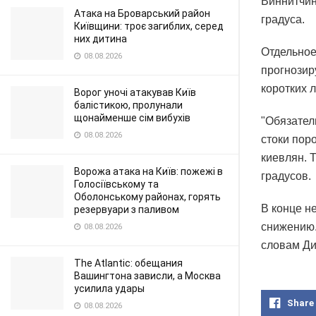
Виннитчин
Атака на Броварський район
градуса.
Київщини: троє загиблих, серед
них дитина
Отдельное
08.08.2026
прогнозир
коротких 
Ворог уночі атакував Київ
балістикою, пролунали
щонайменше сім вибухів
"Обязател
08.08.2026
стоки пор
киевлян. 
Ворожа атака на Київ: пожежі в
градусов.
Голосіївському та
Оболонському районах, горять
В конце н
резервуари з паливом
снижению.
08.08.2026
словам Ди
The Atlantic: обещания
Вашингтона зависли, а Москва
усилила удары
Share
08.08.2026