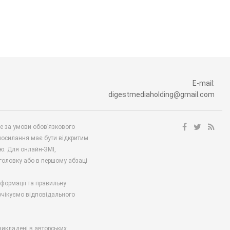
E-mail:
digestmediaholding@gmail.com
ше за умови обов’язкового
посилання має бути відкритим
ю. Для онлайн-ЗМІ,
аголовку або в першому абзаці
нформації та правильну
 очікуємо відповідального
викладені в авторських