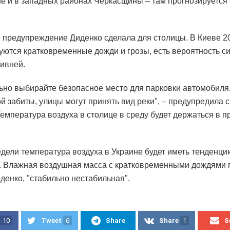
е и в западных районах Черкасщины – там прогнозируется
 предупреждение Диденко сделала для столицы. В Киеве 2
уются кратковременные дожди и грозы, есть вероятность с
ливней.
ьно выбирайте безопасное место для парковки автомобиля,
ой забиты, улицы могут принять вид реки", – предупредила 
Температура воздуха в столице в среду будет держаться в п
едели температура воздуха в Украине будет иметь тенденци
 Влажная воздушная масса с кратковременными дождями п
денко, "стабильно нестабильная".
10
Tweet
6
Share
Share
1
S