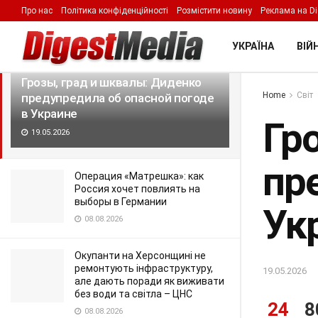
Про нас
Політика конфіденційності
Розмістити новину
Реклама на Di
LATEST
TRENDING
Filter
УКРАЇНА
ВІЙН
Грозы, град и шквалы: Диденко
Home
Світ
предупредила об опасной погоде
в Украине
Гр
19.05.2026
пр
Операция «Матрешка»: как
Россия хочет повлиять на
выборы в Германии
Ук
08.08.2026
Окупанти на Херсонщині не
ремонтують інфраструктуру,
19.05.2026
але дають поради як виживати
без води та світла – ЦНС
24
8
08.08.2026