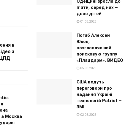
Одещині зросла до
п'яти, серед них –
двоє дітей
01.08.2026
Погиб Алексей
Юков,
ення в
возглавлявший
ідео з
поисковую группу
 ЦПД
«Плацдарм». ВИДЕО
05.08.2026
США ведуть
переговори про
надання Україні
ntic:
технологій Patriot –
ия
ЗМІ
она
02.08.2026
 а Москва
 удары