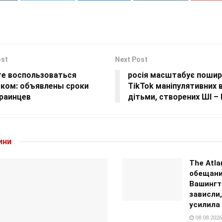
ost
Next Post
те воспользоваться
росія масштабує пошир
ком: объявлены сроки
TikTok маніпулятивних в
краинцев
дітьми, створених ШІ –
ини
The Atla
обещан
Вашингт
зависли,
усилила
08.08.2026