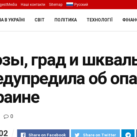
gestMedia
Наші контакти
Sitemap
Русский
А В УКРАЇНІ
СВІТ
ПОЛІТИКА
ТЕХНОЛОГІЇ
ФІНАН
озы, град и шквал
едупредила об опа
раине
0
02
Share on Facebook
Share on Twitter