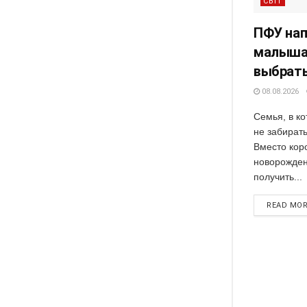
СВІТ
ПФУ нап
малыша”
выбрать
08.08.2026
Семья, в к
не забират
Вместо кор
новорожден
получить...
READ MO