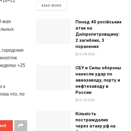
 +18+22
READ MORE
0 мая
Понад 40 російських
атак на
ильных
Дніпропетровщину:
2 загиблих, 3
поранених
 городские
03.08.2026
синоптик
ределах +25
СБУ и Силы обороны
нанесли удар по
авиазаводу, порту и
нефтезаводу в
ю к
России
ока что, по
01.08.2026
Кількість
постраждалих
через атаку рф на
end