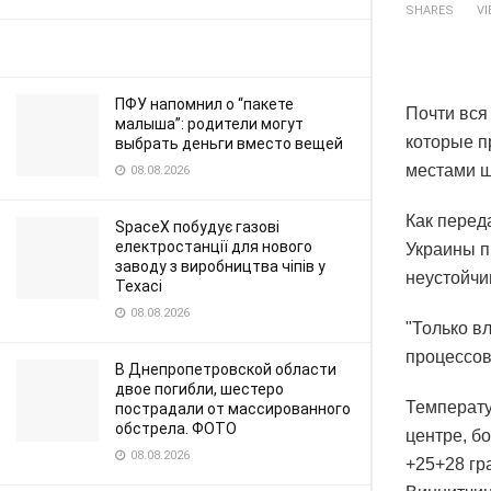
SHARES
V
ПФУ напомнил о “пакете
Почти вся
малыша”: родители могут
которые п
выбрать деньги вместо вещей
местами ш
08.08.2026
Как перед
SpaceX побудує газові
електростанції для нового
Украины п
заводу з виробництва чіпів у
неустойчи
Техасі
08.08.2026
"Только в
процессов
В Днепропетровской области
двое погибли, шестеро
Температу
пострадали от массированного
обстрела. ФОТО
центре, б
08.08.2026
+25+28 гр