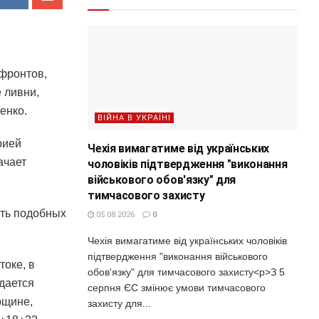
фронтов,
 ливни,
енко.
ВІЙНА В УКРАЇНІ
рией
Чехія вимагатиме від українських
ачает
чоловіків підтвердження "виконання
військового обов'язку" для
тимчасового захисту
сть подобных
05.08.2026
0
Чехія вимагатиме від українських чоловіків
підтвердження "виконання військового
токе, в
обов'язку" для тимчасового захисту<p>З 5
дается
серпня ЄС змінює умови тимчасового
рщине,
захисту для...