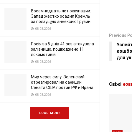
Восемнадцать лет оккупации:
Запад жестко осадил Кремль
за ползущую аннексию Грузии
08.08.2026
Previous P
Росія за 5 днів 41 раз атакувала
Успей
залізницю, пошкоджено 11
кэшбэ
локомотивів
для у
08.08.2026
Мир через силу: Зеленский
отреагировал на санкции
Свіжі
нов
Сената США против РФ и Ирана
08.08.2026
LOAD MORE