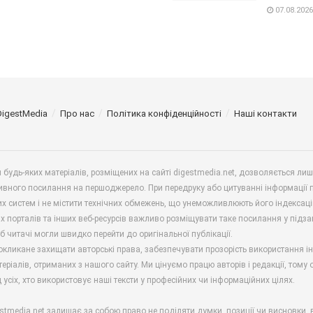
07.08.2026
DigestMedia
Про нас
Політика конфіденційності
Наші контакти
будь-яких матеріалів, розміщених на сайті digestmedia.net, дозволяється ли
ивного посилання на першоджерело. При передруку або цитуванні інформації 
х систем і не містити технічних обмежень, що унеможливлюють його індексаці
х порталів та інших веб-ресурсів важливо розміщувати таке посилання у підз
б читачі могли швидко перейти до оригінальної публікації.
окликане захищати авторські права, забезпечувати прозорість використання і
еріалів, отриманих з нашого сайту. Ми цінуємо працю авторів і редакції, тому
 усіх, хто використовує наші тексти у професійних чи інформаційних цілях.
stmedia.net залишає за собою право не поділяти думки, позиції чи висновки, 