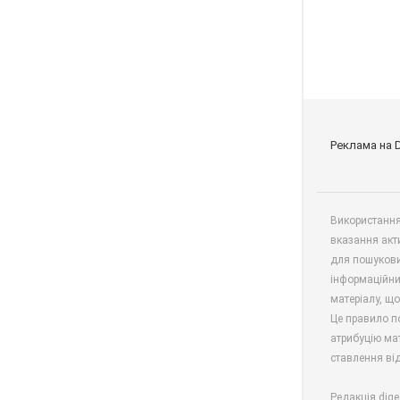
Реклама на 
Використання 
вказання акт
для пошукови
інформаційни
матеріалу, що
Це правило п
атрибуцію мат
ставлення від
Редакція dige