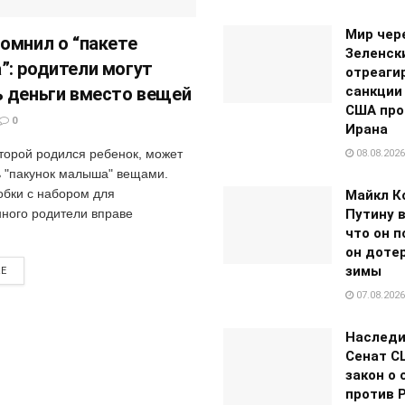
Мир чере
омнил о “пакете
Зеленск
: родители могут
отреаги
 деньги вместо вещей
санкции
США про
0
Ирана
оторой родился ребенок, может
08.08.2026
ь "пакунок малыша" вещами.
обки с набором для
Майкл К
ного родители вправе
Путину 
что он п
он доте
зимы
RE
07.08.2026
Наследи
Сенат С
закон о 
против 