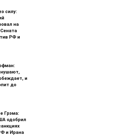
з силу:
ий
ровал на
 Сената
тив РФ и
офман:
внушают,
обеждает, и
рпит до
е Грэма:
ША одобрил
санкциях
РФ и Ирана