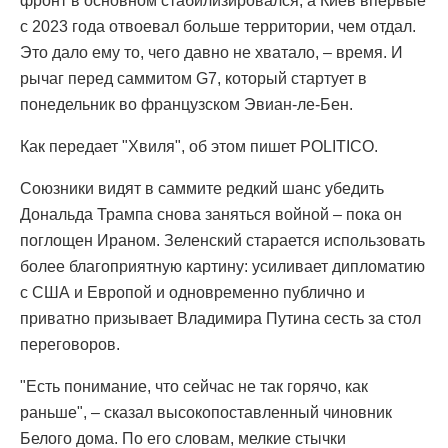
фронт в основном стабилизировался, а Киев впервые
с 2023 года отвоевал больше территории, чем отдал.
Это дало ему то, чего давно не хватало, – время. И
рычаг перед саммитом G7, который стартует в
понедельник во французском Эвиан-ле-Бен.
Как передает "Хвиля", об этом пишет POLITICO.
Союзники видят в саммите редкий шанс убедить
Дональда Трампа снова заняться войной – пока он
поглощен Ираном. Зеленский старается использовать
более благоприятную картину: усиливает дипломатию
с США и Европой и одновременно публично и
приватно призывает Владимира Путина сесть за стол
переговоров.
"Есть понимание, что сейчас не так горячо, как
раньше", – сказал высокопоставленный чиновник
Белого дома. По его словам, мелкие стычки