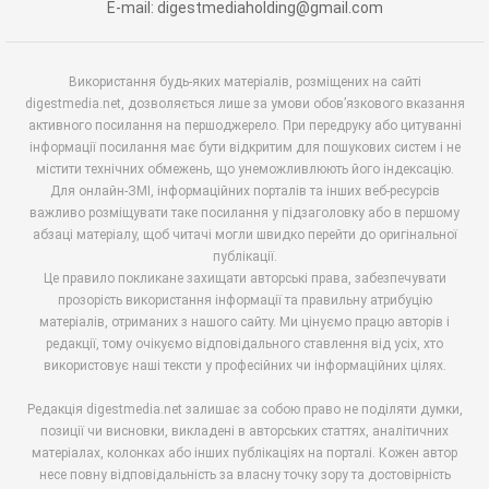
E-mail: digestmediaholding@gmail.com
Використання будь-яких матеріалів, розміщених на сайті
digestmedia.net, дозволяється лише за умови обов’язкового вказання
активного посилання на першоджерело. При передруку або цитуванні
інформації посилання має бути відкритим для пошукових систем і не
містити технічних обмежень, що унеможливлюють його індексацію.
Для онлайн-ЗМІ, інформаційних порталів та інших веб-ресурсів
важливо розміщувати таке посилання у підзаголовку або в першому
абзаці матеріалу, щоб читачі могли швидко перейти до оригінальної
публікації.
Це правило покликане захищати авторські права, забезпечувати
прозорість використання інформації та правильну атрибуцію
матеріалів, отриманих з нашого сайту. Ми цінуємо працю авторів і
редакції, тому очікуємо відповідального ставлення від усіх, хто
використовує наші тексти у професійних чи інформаційних цілях.
Редакція digestmedia.net залишає за собою право не поділяти думки,
позиції чи висновки, викладені в авторських статтях, аналітичних
матеріалах, колонках або інших публікаціях на порталі. Кожен автор
несе повну відповідальність за власну точку зору та достовірність