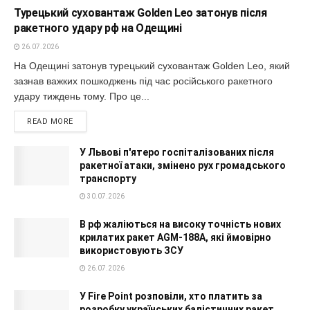
Турецький суховантаж Golden Leo затонув після
ракетного удару рф на Одещині
26.07.2026
На Одещині затонув турецький суховантаж Golden Leo, який
зазнав важких пошкоджень під час російського ракетного
удару тиждень тому. Про це...
READ MORE
У Львові п'ятеро госпіталізованих після
ракетної атаки, змінено рух громадського
транспорту
30.07.2026
В рф жаліються на високу точність нових
крилатих ракет AGM-188A, які ймовірно
використовують ЗСУ
26.07.2026
У Fire Point розповіли, хто платить за
розробку українських балістичних ракет