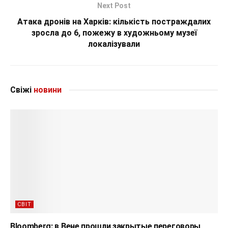
Next Post
Атака дронів на Харків: кількість постраждалих
зросла до 6, пожежу в художньому музеї
локалізували
Свіжі
новини
СВІТ
Bloomberg: в Вене прошли закрытые переговоры