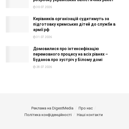
30.07.2026
Керівників організацій судитимуть за
підготовку кримських дітей до служби в
армії рф
31.07.2026
Домовилися про інтенсифікацію
перемовного процесу на всіх рівнях –
Буданов про зустріч у Білому домі
28.07.2026
Реклама на DigestMedia
Про нас
Політика конфіденційності
Наші контакти