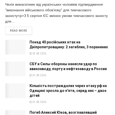
Чехія вимагатиме від українських чоловіків підтвердження
"виконання військового обов'язку" для тимчасового
захисту<p>З 5 серпня ЄС змінює умови тимчасового захисту
для...
READ MORE
Понад 40 російських атак на
Дніпропетровщину: 2 загиблих, 3 поранених
03.08.2026
СБУ и Силы обороны нанесли удар по
авиазаводу, порту и нефтезаводу в России
01.08.2026
Кількість постраждалих через атаку рф на
Одещині зросла до п'яти, серед них – двоє
дітей
01.08.2026
Погиб Алексей Юков, возглавлявший