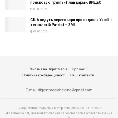
поисковую группу «Плацдарм». ВИДЕО
05.08.2026
США ведуть переговори про надання Україні
технологій Patriot – ЗМІ
02.08.2026
Реклама на DigestMedia
Про нас
Політика конфіденційності
Наші контакти
E-mail: digestmediaholding@gmail.com
Використання будь-яких матеріалів, розміщених на сайті
digestmedia.net, дозволяється лише за умови обов’язкового вказання