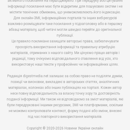
активного посилання на першоджерело. При передруку або цитуванні
інформації посилання має бути відкритим для пошукових систем і не
містити технічних обмежень, що унеможливлюють його індексацію.
Для онлайн-ЗМІ, інформаційних порталів та інших веб-ресурсів
важливо розміщувати таке посилання у підзаголовку або в першому
абзаці матеріалу, щоб читачі могли швидко перейти до оригінальної
публікації.
Це правило покликане захищати авторські права, забезпечувати
прозорість використання інформації та правильну атрибуцію
матеріалів, отриманих з нашого сайту. Ми цінуємо працю авторів і
редакції, тому очікуємо відповідального ставлення від усіх, хто
використовує наші тексти у професійних чи інформаційних цілях.
Редакція digestmedia.net залишає за собою право не поділяти думки,
позиції чи висновки, викладені в авторських статтях, аналітичних
матеріалах, колонках або інших публікаціях на порталі. Кожен автор
несе повну відповідальність за власну точку зору та достовірність
поданої інформації. Ми також не відповідаємо за зміст матеріалів, які
були передруковані іншими ресурсами, ЗМІ чи платформами, оскільки
не можемо контролювати контекст, форму подачі або зміни, внесені
під час повторного використання матеріалів.
Copyright © 2020-2026 Новини України онлайн