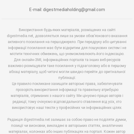
E-mail: digestmediaholding@gmail.com
Використання будь-яких матеріалів, розміщених на сайті
digestmedia.net, дозволяється лише за умови обов’язкового вказання
активного посилання на першоджерело. При передруку або цитуванні
інформації посилання має бути відкритим для пошукових систем і не
містити технічних обмежень, що унеможливлюють його індексацію.
Для онлайн-ЗМІ, інформаційних порталів та інших веб-ресурсів
важливо розміщувати таке посилання у підзаголовку або в першому
абзаці матеріалу, щоб читачі могли швидко перейти до оригінальної
публікації.
Це правило покликане захищати авторські права, забезпечувати
прозорість використання інформації та правильну атрибуцію
матеріалів, отриманих з нашого сайту. Ми цінуємо працю авторів і
редакції, тому очікуємо відповідального ставлення від усіх, хто
використовує наші тексти у професійних чи інформаційних цілях.
Редакція digestmedia.net залишає за собою право не поділяти думки,
позиції чи висновки, викладені в авторських статтях, аналітичних
матеріалах, колонках або інших публікаціях на порталі. Кожен автор