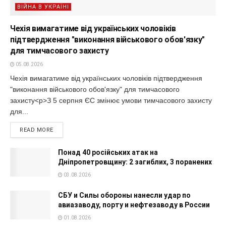
ВІЙНА В УКРАЇНІ
Чехія вимагатиме від українських чоловіків
підтвердження "виконання військового обов'язку"
для тимчасового захисту
05.08.2026
Чехія вимагатиме від українських чоловіків підтвердження
"виконання військового обов'язку" для тимчасового
захисту<p>З 5 серпня ЄС змінює умови тимчасового захисту
для...
READ MORE
Понад 40 російських атак на
Дніпропетровщину: 2 загиблих, 3 поранених
03.08.2026
СБУ и Силы обороны нанесли удар по
авиазаводу, порту и нефтезаводу в России
01.08.2026