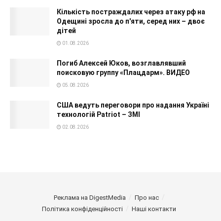
Кількість постраждалих через атаку рф на
Одещині зросла до п'яти, серед них – двоє
дітей
01.08.2026
Погиб Алексей Юков, возглавлявший
поисковую группу «Плацдарм». ВИДЕО
05.08.2026
США ведуть переговори про надання Україні
технологій Patriot – ЗМІ
02.08.2026
Реклама на DigestMedia
Про нас
Політика конфіденційності
Наші контакти