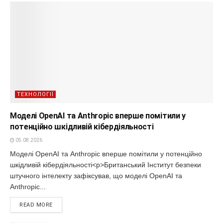
ТЕХНОЛОГІЇ
Моделі OpenAI та Anthropic вперше помітили у
потенційно шкідливій кібердіяльності
05.08.2026
Моделі OpenAI та Anthropic вперше помітили у потенційно
шкідливій кібердіяльності<p>Британський Інститут безпеки
штучного інтелекту зафіксував, що моделі OpenAI та
Anthropic...
READ MORE