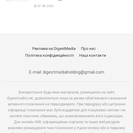
07.08.2026
Реклама на DigestMedia
Про нас
Політика конфіденційності
Наші контакти
E-mail: digestmediaholding@gmail.com
Використання будь-яких матеріалів, розміщених на сайті
digestmedia.net, дозволяється лише за умови обов’язкового вказання
активного посилання на першоджерело. При передруку або цитуванні
інформації посилання має бути відкритим для пошукових систем і не
містити технічних обмежень, що унеможливлюють його індексацію.
Для онлайн-ЗМІ, інформаційних порталів та інших веб-ресурсів
важливо розміщувати таке посилання у підзаголовку або в першому