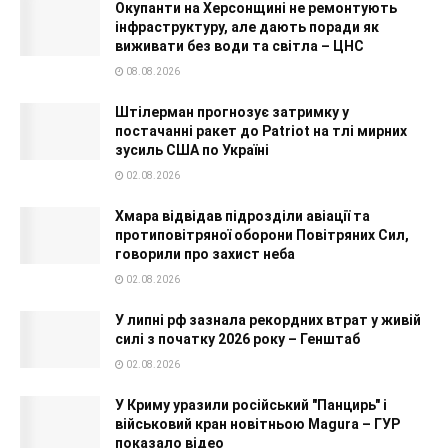
Окупанти на Херсонщині не ремонтують
інфраструктуру, але дають поради як
виживати без води та світла – ЦНС
08.08.2026
Штілерман прогнозує затримку у
постачанні ракет до Patriot на тлі мирних
зусиль США по Україні
02.08.2026
Хмара відвідав підрозділи авіації та
протиповітряної оборони Повітряних Сил,
говорили про захист неба
02.08.2026
У липні рф зазнала рекордних втрат у живій
силі з початку 2026 року – Генштаб
02.08.2026
У Криму уразили російський "Панцирь" і
військовий кран новітньою Magura – ГУР
показало відео