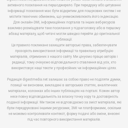
активного посилання на першоджерело. При передруку або цитуванні
інформації посилання має бути відкритим для пошукових систем і не
містити технічних обмежень, що унеможливлюють його індексацію.
Для онлайн-ЗМІ, інформаційних порталів та інших веб-ресурсів
важливо розміщувати таке посилання у підзаголовку або в першому
абзаці матеріалу, щоб читачі могли швидко перейти до оригінальної
публікації.
Це правило покликане захищати авторські права, забезпечувати
прозорість використання інформації та правильну атрибуцію
матеріалів, отриманих з нашого сайту. Ми цінуємо працю авторів і
редакції, тому очікуємо відповідального ставлення від усіх, хто
використовує наші тексти у професійних чи інформаційних цілях.
Редакція digestmedia.net залишає за собою право не поділяти думки,
позиції чи висновки, викладені в авторських статтях, аналітичних
матеріалах, колонках або інших публікаціях на порталі. Кожен автор
несе повну відповідальність за власну точку зору та достовірність
поданої інформації. Ми також не відповідаємо за зміст матеріалів, які
були передруковані іншими ресурсами, ЗМІ чи платформами, оскільки
не можемо контролювати контекст, форму подачі або зміни, внесені
під час повторного використання матеріалів.