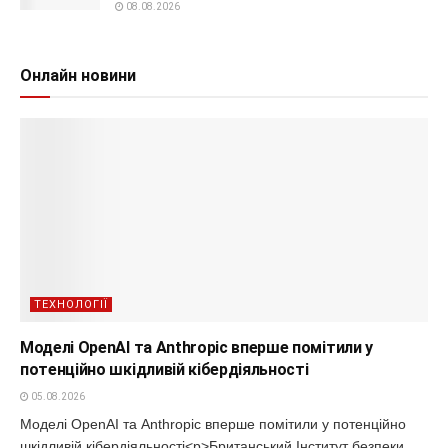
08.08.2026
Онлайн новини
ТЕХНОЛОГІЇ
Моделі OpenAI та Anthropic вперше помітили у
потенційно шкідливій кібердіяльності
05.08.2026
Моделі OpenAI та Anthropic вперше помітили у потенційно
шкідливій кібердіяльності<p>Британський Інститут безпеки