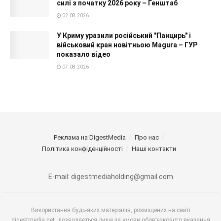
силі з початку 2026 року – Генштаб
02.08.2026
У Криму уразили російський "Панцирь" і
військовий кран новітньою Magura – ГУР
показало відео
07.08.2026
Реклама на DigestMedia
Про нас
Політика конфіденційності
Наші контакти
E-mail: digestmediaholding@gmail.com
Використання будь-яких матеріалів, розміщених на сайті
digestmedia.net, дозволяється лише за умови обов’язкового вказання