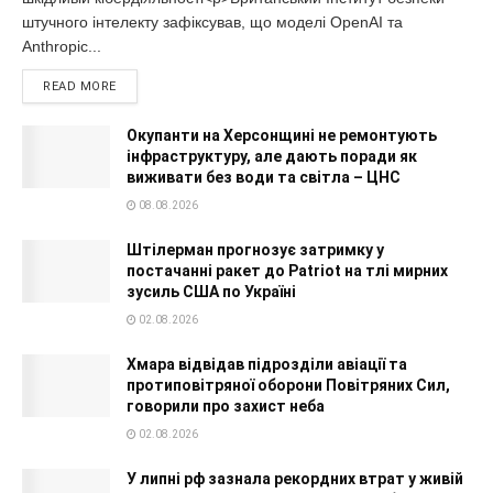
штучного інтелекту зафіксував, що моделі OpenAI та
Anthropic...
READ MORE
Окупанти на Херсонщині не ремонтують
інфраструктуру, але дають поради як
виживати без води та світла – ЦНС
08.08.2026
Штілерман прогнозує затримку у
постачанні ракет до Patriot на тлі мирних
зусиль США по Україні
02.08.2026
Хмара відвідав підрозділи авіації та
протиповітряної оборони Повітряних Сил,
говорили про захист неба
02.08.2026
У липні рф зазнала рекордних втрат у живій