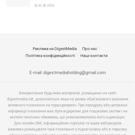
02.08.2026
Реклама на DigestMedia
Про нас
Політика конфіденційності
Наші контакти
E-mail: digestmediaholding@gmail.com
Використання будь-яких матеріалів, розміщених на сайті
digestmedia.net, дозволяється лише за умови обов’язкового вказання
активного посилання на першоджерело. При передруку або цитуванні
інформації посилання має бути відкритим для пошукових систем і не
містити технічних обмежень, що унеможливлюють його індексацію.
Для онлайн-ЗМІ, інформаційних порталів та інших веб-ресурсів
важливо розміщувати таке посилання у підзаголовку або в першому