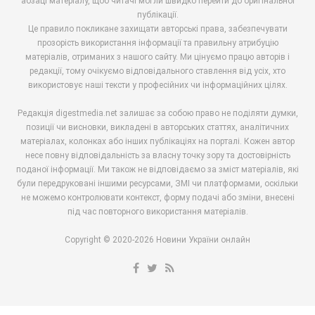
абзаці матеріалу, щоб читачі могли швидко перейти до оригінальної
публікації.
Це правило покликане захищати авторські права, забезпечувати
прозорість використання інформації та правильну атрибуцію
матеріалів, отриманих з нашого сайту. Ми цінуємо працю авторів і
редакції, тому очікуємо відповідального ставлення від усіх, хто
використовує наші тексти у професійних чи інформаційних цілях.
Редакція digestmedia.net залишає за собою право не поділяти думки,
позиції чи висновки, викладені в авторських статтях, аналітичних
матеріалах, колонках або інших публікаціях на порталі. Кожен автор
несе повну відповідальність за власну точку зору та достовірність
поданої інформації. Ми також не відповідаємо за зміст матеріалів, які
були передруковані іншими ресурсами, ЗМІ чи платформами, оскільки
не можемо контролювати контекст, форму подачі або зміни, внесені
під час повторного використання матеріалів.
Copyright © 2020-2026 Новини України онлайн