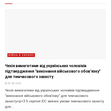
ВІЙНА В УКРАЇНІ
Чехія вимагатиме від українських чоловіків
підтвердження "виконання військового обов'язку"
для тимчасового захисту
05.08.2026
Чехія вимагатиме від українських чоловіків підтвердження
"виконання військового обов'язку" для тимчасового
захисту<p>З 5 серпня ЄС змінює умови тимчасового захисту
для...