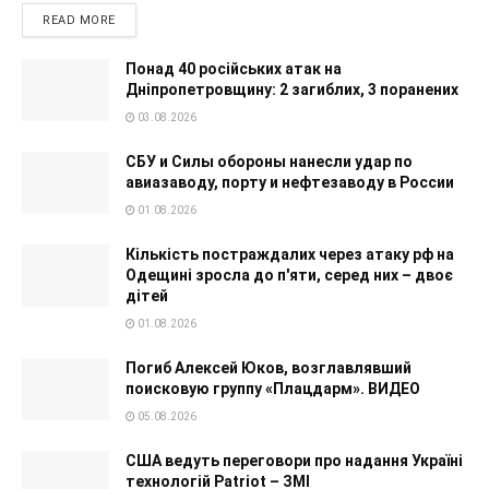
READ MORE
Понад 40 російських атак на
Дніпропетровщину: 2 загиблих, 3 поранених
03.08.2026
СБУ и Силы обороны нанесли удар по
авиазаводу, порту и нефтезаводу в России
01.08.2026
Кількість постраждалих через атаку рф на
Одещині зросла до п'яти, серед них – двоє
дітей
01.08.2026
Погиб Алексей Юков, возглавлявший
поисковую группу «Плацдарм». ВИДЕО
05.08.2026
США ведуть переговори про надання Україні
технологій Patriot – ЗМІ