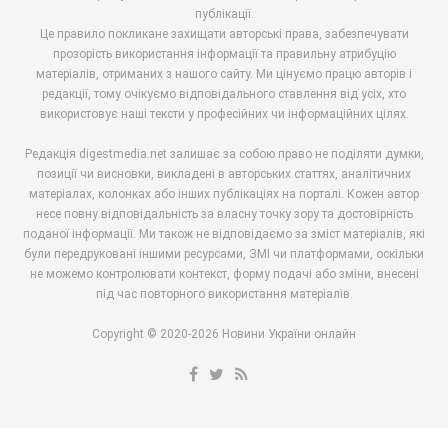
публікації.
Це правило покликане захищати авторські права, забезпечувати
прозорість використання інформації та правильну атрибуцію
матеріалів, отриманих з нашого сайту. Ми цінуємо працю авторів і
редакції, тому очікуємо відповідального ставлення від усіх, хто
використовує наші тексти у професійних чи інформаційних цілях.
Редакція digestmedia.net залишає за собою право не поділяти думки,
позиції чи висновки, викладені в авторських статтях, аналітичних
матеріалах, колонках або інших публікаціях на порталі. Кожен автор
несе повну відповідальність за власну точку зору та достовірність
поданої інформації. Ми також не відповідаємо за зміст матеріалів, які
були передруковані іншими ресурсами, ЗМІ чи платформами, оскільки
не можемо контролювати контекст, форму подачі або зміни, внесені
під час повторного використання матеріалів.
Copyright © 2020-2026 Новини України онлайн