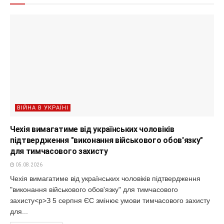
ВІЙНА В УКРАЇНІ
Чехія вимагатиме від українських чоловіків
підтвердження "виконання військового обов'язку"
для тимчасового захисту
05.08.2026
Чехія вимагатиме від українських чоловіків підтвердження
"виконання військового обов'язку" для тимчасового
захисту<p>З 5 серпня ЄС змінює умови тимчасового захисту
для...