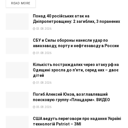
READ MORE
Понад 40 російських атак на
Дніпропетровщину: 2 загиблих, 3 поранених
03.08.2026
СБУ и Силы обороны нанесли удар по
авиазаводу, порту и нефтезаводу в России
01.08.2026
Кількість постраждалих через атаку рф на
Одещині зросла до п'яти, серед них – двоє
дітей
01.08.2026
Погиб Алексей Юков, возглавлявший
поисковую группу «Плацдарм». ВИДЕО
05.08.2026
США ведуть переговори про надання Україні
технологій Patriot – ЗМІ