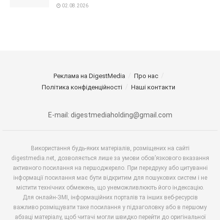
02.08.2026
Реклама на DigestMedia
Про нас
Політика конфіденційності
Наші контакти
E-mail: digestmediaholding@gmail.com
Використання будь-яких матеріалів, розміщених на сайті
digestmedia.net, дозволяється лише за умови обов’язкового вказання
активного посилання на першоджерело. При передруку або цитуванні
інформації посилання має бути відкритим для пошукових систем і не
містити технічних обмежень, що унеможливлюють його індексацію.
Для онлайн-ЗМІ, інформаційних порталів та інших веб-ресурсів
важливо розміщувати таке посилання у підзаголовку або в першому
абзаці матеріалу, щоб читачі могли швидко перейти до оригінальної