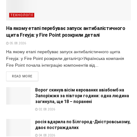
ТЕХНОЛОГІЇ
На якому етапі перебуває запуск антибалістичного
щита Freyja: у Fire Point розкрили деталі
05.08.2026
На якому етапі перебуває запуск антибалістичного щита
Freyja: у Fire Point розкрили деталі<p>Українська компанія
Fire Point почала інтеграцію компонентів від...
READ MORE
Ворог скинув вісім керованих авіабомб на
Запоріжжя за півтори години: одна людина
загинула, ще 18 – поранені
02.08.2026
росія вдарила по Білгород-Дністровському,
двоє постраждалих
04.08.2026