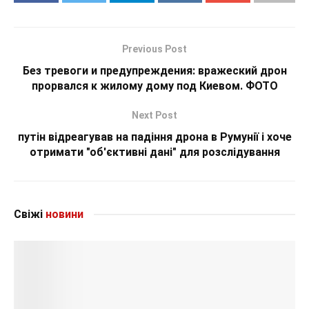
Previous Post
Без тревоги и предупреждения: вражеский дрон
прорвался к жилому дому под Киевом. ФОТО
Next Post
путін відреагував на падіння дрона в Румунії і хоче
отримати "об'єктивні дані" для розслідування
Свіжі
новини