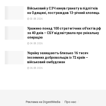
Військовий у СЗЧ кинув гранату в підлітків
на Одещині, постраждав 13-річний хлопець
03.08.2026
Уражено понад 100 стратегічних об'єктів рф
за 40 днів – СБУ відзвітувала про унікальну
операцію
04.08.2026
Україну захищають близько 16 тисяч
іноземних добровольців із 72 країн –
військовий омбудсман
06.08.2026
Реклама на DigestMedia
Про нас