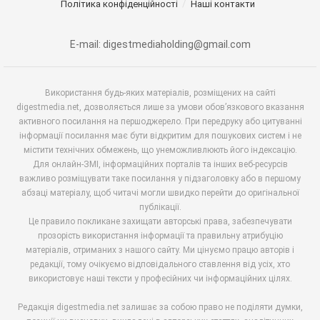
Політика конфіденційності
Наші контакти
E-mail: digestmediaholding@gmail.com
Використання будь-яких матеріалів, розміщених на сайті
digestmedia.net, дозволяється лише за умови обов’язкового вказання
активного посилання на першоджерело. При передруку або цитуванні
інформації посилання має бути відкритим для пошукових систем і не
містити технічних обмежень, що унеможливлюють його індексацію.
Для онлайн-ЗМІ, інформаційних порталів та інших веб-ресурсів
важливо розміщувати таке посилання у підзаголовку або в першому
абзаці матеріалу, щоб читачі могли швидко перейти до оригінальної
публікації.
Це правило покликане захищати авторські права, забезпечувати
прозорість використання інформації та правильну атрибуцію
матеріалів, отриманих з нашого сайту. Ми цінуємо працю авторів і
редакції, тому очікуємо відповідального ставлення від усіх, хто
використовує наші тексти у професійних чи інформаційних цілях.
Редакція digestmedia.net залишає за собою право не поділяти думки,