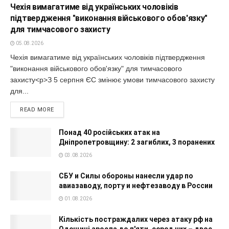
Чехія вимагатиме від українських чоловіків
підтвердження "виконання військового обов'язку"
для тимчасового захисту
05.08.2026
Чехія вимагатиме від українських чоловіків підтвердження
"виконання військового обов'язку" для тимчасового
захисту<p>З 5 серпня ЄС змінює умови тимчасового захисту
для...
READ MORE
Понад 40 російських атак на
Дніпропетровщину: 2 загиблих, 3 поранених
03.08.2026
СБУ и Силы обороны нанесли удар по
авиазаводу, порту и нефтезаводу в России
01.08.2026
Кількість постраждалих через атаку рф на
Одещині зросла до п'яти, серед них – двоє