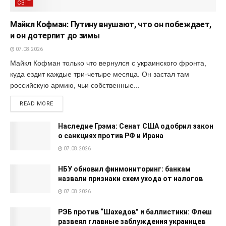
СВІТ
Майкл Кофман: Путину внушают, что он побеждает,
и он дотерпит до зимы
07.08.2026
Майкл Кофман только что вернулся с украинского фронта,
куда ездит каждые три-четыре месяца. Он застал там
российскую армию, чьи собственные...
READ MORE
Наследие Грэма: Сенат США одобрил закон
о санкциях против РФ и Ирана
07.08.2026
НБУ обновил финмониторинг: банкам
назвали признаки схем ухода от налогов
07.08.2026
РЭБ против “Шахедов” и баллистики: Флеш
развеял главные заблуждения украинцев