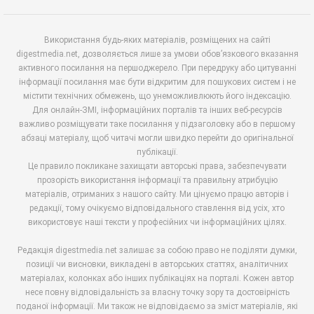
Використання будь-яких матеріалів, розміщених на сайті
digestmedia.net, дозволяється лише за умови обов’язкового вказання
активного посилання на першоджерело. При передруку або цитуванні
інформації посилання має бути відкритим для пошукових систем і не
містити технічних обмежень, що унеможливлюють його індексацію.
Для онлайн-ЗМІ, інформаційних порталів та інших веб-ресурсів
важливо розміщувати таке посилання у підзаголовку або в першому
абзаці матеріалу, щоб читачі могли швидко перейти до оригінальної
публікації.
Це правило покликане захищати авторські права, забезпечувати
прозорість використання інформації та правильну атрибуцію
матеріалів, отриманих з нашого сайту. Ми цінуємо працю авторів і
редакції, тому очікуємо відповідального ставлення від усіх, хто
використовує наші тексти у професійних чи інформаційних цілях.
Редакція digestmedia.net залишає за собою право не поділяти думки,
позиції чи висновки, викладені в авторських статтях, аналітичних
матеріалах, колонках або інших публікаціях на порталі. Кожен автор
несе повну відповідальність за власну точку зору та достовірність
поданої інформації. Ми також не відповідаємо за зміст матеріалів, які