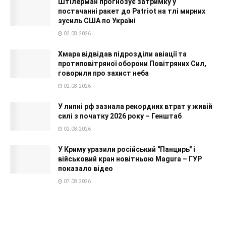
Штілерман прогнозує затримку у
постачанні ракет до Patriot на тлі мирних
зусиль США по Україні
02.08.2026
Хмара відвідав підрозділи авіації та
протиповітряної оборони Повітряних Сил,
говорили про захист неба
02.08.2026
У липні рф зазнала рекордних втрат у живій
силі з початку 2026 року – Генштаб
02.08.2026
У Криму уразили російський "Панцирь" і
військовий кран новітньою Magura – ГУР
показало відео
07.08.2026