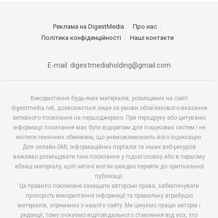
Реклама на DigestMedia
Про нас
Політика конфіденційності
Наші контакти
E-mail: digestmediaholding@gmail.com
Використання будь-яких матеріалів, розміщених на сайті
digestmedia.net, дозволяється лише за умови обов’язкового вказання
активного посилання на першоджерело. При передруку або цитуванні
інформації посилання має бути відкритим для пошукових систем і не
містити технічних обмежень, що унеможливлюють його індексацію.
Для онлайн-ЗМІ, інформаційних порталів та інших веб-ресурсів
важливо розміщувати таке посилання у підзаголовку або в першому
абзаці матеріалу, щоб читачі могли швидко перейти до оригінальної
публікації.
Це правило покликане захищати авторські права, забезпечувати
прозорість використання інформації та правильну атрибуцію
матеріалів, отриманих з нашого сайту. Ми цінуємо працю авторів і
редакції, тому очікуємо відповідального ставлення від усіх, хто