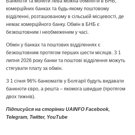
Банкноти та монети лева можна обміняти в БНБ,
комерційних банках та будь-якому поштовому
відділенні, розташованому в сільській місцевості, де
немає комерційного банку. Обмін в БНБ є
безкоштовним і необмеженим у часі.
Обмін у банках та поштових відділеннях є
безкоштовним протягом перших шести місяців. З 1
липня 2026 року банки та поштові відділення можуть
стягувати плату за обмін.
З 1 січня 96% банкоматів у Болгарії будуть видавати
банкноти євро, а решта – якомога швидше (протягом
двох тижнів).
Підписуйся
на
сторінки
UAINFO Facebook
,
Telegram
, Twitter
, YouTube