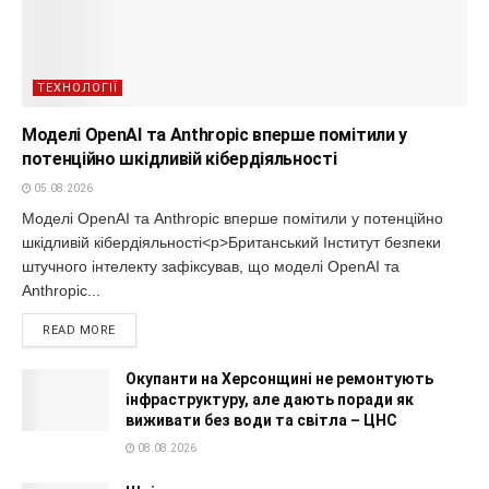
ТЕХНОЛОГІЇ
Моделі OpenAI та Anthropic вперше помітили у
потенційно шкідливій кібердіяльності
05.08.2026
Моделі OpenAI та Anthropic вперше помітили у потенційно
шкідливій кібердіяльності<p>Британський Інститут безпеки
штучного інтелекту зафіксував, що моделі OpenAI та
Anthropic...
READ MORE
Окупанти на Херсонщині не ремонтують
інфраструктуру, але дають поради як
виживати без води та світла – ЦНС
08.08.2026