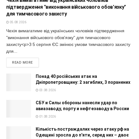
Чехія вимагатиме від українських чоловіків
підтвердження "виконання військового обов'язку"
для тимчасового захисту
05.08.2026
Чехія вимагатиме від українських чоловіків підтвердження
"виконання військового обов'язку" для тимчасового
захисту<p>З 5 серпня ЄС змінює умови тимчасового захисту
для...
READ MORE
Понад 40 російських атак на
Дніпропетровщину: 2 загиблих, 3 поранених
03.08.2026
СБУ и Силы обороны нанесли удар по
авиазаводу, порту и нефтезаводу в России
01.08.2026
Кількість постраждалих через атаку рф на
Одещині зросла до п'яти, серед них – двоє