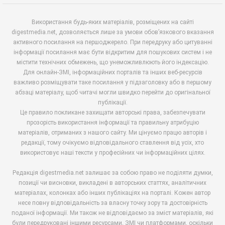
Використання будь-яких матеріалів, розміщених на сайті
digestmedia.net, дозволяється лише за умови обов’язкового вказання
активного посилання на першоджерело. При передруку або цитуванні
інформації посилання має бути відкритим для пошукових систем і не
містити технічних обмежень, що унеможливлюють його індексацію.
Для онлайн-ЗМІ, інформаційних порталів та інших веб-ресурсів
важливо розміщувати таке посилання у підзаголовку або в першому
абзаці матеріалу, щоб читачі могли швидко перейти до оригінальної
публікації.
Це правило покликане захищати авторські права, забезпечувати
прозорість використання інформації та правильну атрибуцію
матеріалів, отриманих з нашого сайту. Ми цінуємо працю авторів і
редакції, тому очікуємо відповідального ставлення від усіх, хто
використовує наші тексти у професійних чи інформаційних цілях.
Редакція digestmedia.net залишає за собою право не поділяти думки,
позиції чи висновки, викладені в авторських статтях, аналітичних
матеріалах, колонках або інших публікаціях на порталі. Кожен автор
несе повну відповідальність за власну точку зору та достовірність
поданої інформації. Ми також не відповідаємо за зміст матеріалів, які
були передруковані іншими ресурсами, ЗМІ чи платформами, оскільки