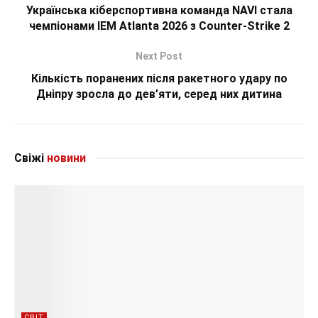
Українська кіберспортивна команда NAVI стала
чемпіонами IEM Atlanta 2026 з Counter-Strike 2
Next Post
Кількість поранених після ракетного удару по
Дніпру зросла до дев’яти, серед них дитина
Свіжі
новини
СВІТ