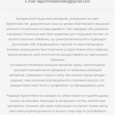
E-mail: digestmediaholding@gmail.com
Використання будь-яких матеріалів, розміщених на сайті
digestmedia.net, дозволяється лише за умови обов’язкового вказання
активного посилання на першоджерело. При передруку або цитуванні
інформації посилання має бути відкритим для пошукових систем і не
містити технічних обмежень, що унеможливлюють його індексацію.
Для онлайн-ЗМІ, інформаційних порталів та інших веб-ресурсів
важливо розміщувати таке посилання у підзаголовку або в першому
абзаці матеріалу, щоб читачі могли швидко перейти до оригінальної
публікації.
Це правило покликане захищати авторські права, забезпечувати
прозорість використання інформації та правильну атрибуцію
матеріалів, отриманих з нашого сайту. Ми цінуємо працю авторів і
редакції, тому очікуємо відповідального ставлення від усіх, хто
використовує наші тексти у професійних чи інформаційних цілях.
Редакція digestmedia.net залишає за собою право не поділяти думки,
позиції чи висновки, викладені в авторських статтях, аналітичних
матеріалах, колонках або інших публікаціях на порталі. Кожен автор
несе повну відповідальність за власну точку зору та достовірність