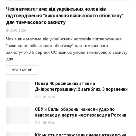
Чехія вимагатиме від українських чоловіків
підтвердження "виконання військового обов'язку"
для тимчасового захисту
05.08.2026
Чехія вимагатиме від українських чоловіків підтвердження
"виконання військового обов'язку" для тимчасового
захисту<p>З 5 серпня ЄС змінює умови тимчасового захисту
для...
READ MORE
Понад 40 російських атак на
Дніпропетровщину: 2 загиблих, 3 поранених
03.08.2026
СБУ и Силы обороны нанесли удар по
авиазаводу, порту и нефтезаводу в России
01.08.2026
Кількість постраждалих через атаку рф на