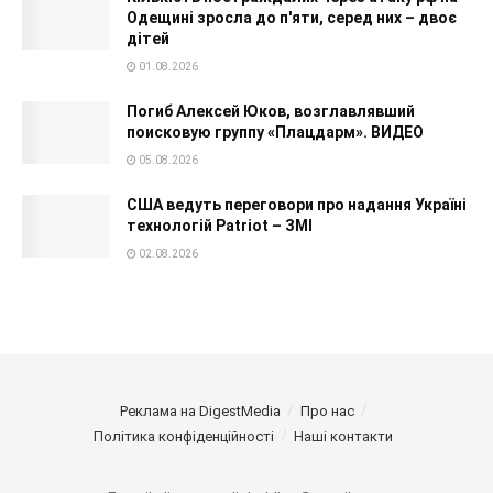
Одещині зросла до п'яти, серед них – двоє
дітей
01.08.2026
Погиб Алексей Юков, возглавлявший
поисковую группу «Плацдарм». ВИДЕО
05.08.2026
США ведуть переговори про надання Україні
технологій Patriot – ЗМІ
02.08.2026
Реклама на DigestMedia
Про нас
Політика конфіденційності
Наші контакти