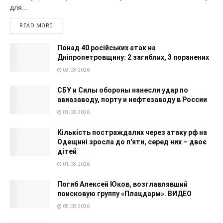
для...
READ MORE
Понад 40 російських атак на
Дніпропетровщину: 2 загиблих, 3 поранених
03.08.2026
СБУ и Силы обороны нанесли удар по
авиазаводу, порту и нефтезаводу в России
01.08.2026
Кількість постраждалих через атаку рф на
Одещині зросла до п'яти, серед них – двоє
дітей
01.08.2026
Погиб Алексей Юков, возглавлявший
поисковую группу «Плацдарм». ВИДЕО
05.08.2026