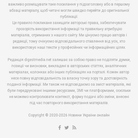
важливо розміщувати таке посилання у підзаголовку або в першому
абзаці матеріалу, щоб читачі могли швидко перейти до оригінальної
публікації.
Це правило покликане захищати авторські права, забезпечувати
прозорість використання інформації та правильну атрибуцію
матеріалів, отриманих з нашого сайту. Ми цінуємо працю авторів і
редакції, тому очікуємо відповідального ставлення від усіх, хто
використовує наші тексти у професійних чи інформаційних цілях.
Редакція digestmedia.net залишає за собою право не поділяти думки,
позиції чи висновки, викладені в авторських статтях, аналітичних
матеріалах, колонках або інших публікаціях на порталі. Кожен автор
несе повну відповідальність за власну точку зору та достовірність
поданої інформації. Ми також не відповідаємо за зміст матеріалів, які
були передруковані іншими ресурсами, ЗМІ чи платформами, оскільки
не можемо контролювати контекст, форму подачі або зміни, внесені
під час повторного використання матеріалів.
Copyright © 2020-2026 Новини України онлайн