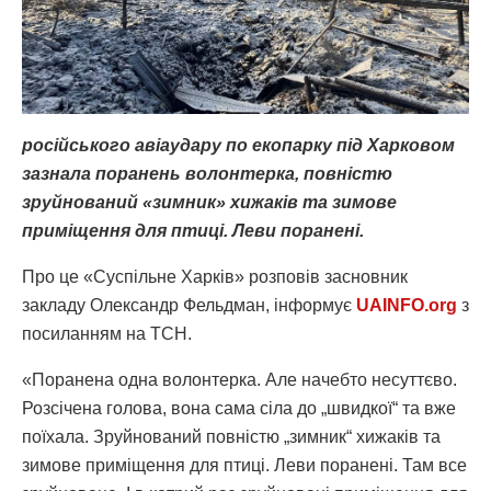
російського авіаудару по екопарку під Харковом
зазнала поранень волонтерка, повністю
зруйнований «зимник» хижаків та зимове
приміщення для птиці. Леви поранені.
Про це «Суспільне Харків» розповів засновник
закладу Олександр Фельдман, інформує
UAINFO.org
з
посиланням на ТСН.
«Поранена одна волонтерка. Але начебто несуттєво.
Розсічена голова, вона сама сіла до „швидкої“ та вже
поїхала. Зруйнований повністю „зимник“ хижаків та
зимове приміщення для птиці. Леви поранені. Там все