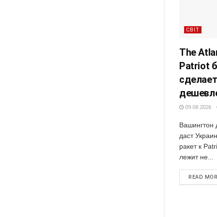
СВІТ
The Atla
Patriot 
сделает
дешевл
09.08.2026
Вашингтон д
даст Украи
ракет к Pat
лежит не...
READ MO