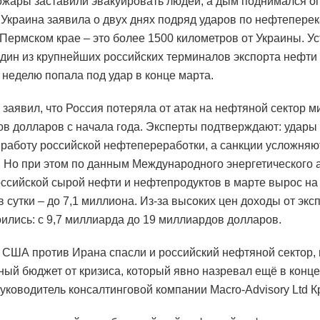
ожары заставили эвакуировать людей, а дым поднимался 
 Украина заявила о двух днях подряд ударов по нефтепер
 Пермском крае – это более 1500 километров от Украины. Ус
один из крупнейших российских терминалов экспорта нефти 
 неделю попала под удар в конце марта.
 заявил, что Россия потеряла от атак на нефтяной сектор 
в долларов с начала года. Эксперты подтверждают: удары
работу российской нефтепереработки, а санкции усложняют
. Но при этом по данным Международного энергетического а
оссийской сырой нефти и нефтепродуктов в марте вырос на
в сутки – до 7,1 миллиона. Из-за высоких цен доходы от экс
оились: с 9,7 миллиарда до 19 миллиардов долларов.
 США против Ирана спасли и российский нефтяной сектор, 
ый бюджет от кризиса, который явно назревал ещё в конце
руководитель консалтинговой компании Macro-Advisory Ltd К