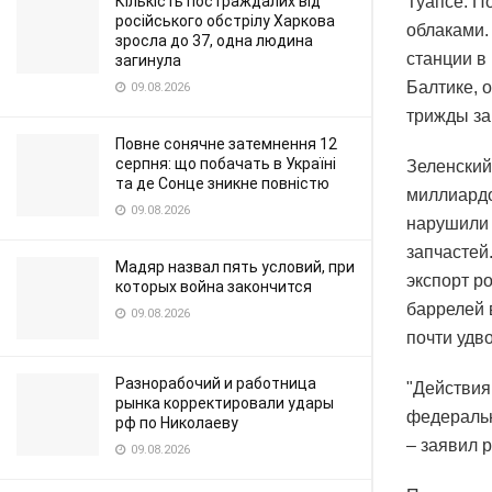
Кількість постраждалих від
Туапсе. П
російського обстрілу Харкова
облаками.
зросла до 37, одна людина
станции в
загинула
Балтике, 
09.08.2026
трижды за
Повне сонячне затемнення 12
серпня: що побачать в Україні
Зеленский
та де Сонце зникне повністю
миллиардо
09.08.2026
нарушили 
запчастей
Мадяр назвал пять условий, при
экспорт р
которых война закончится
баррелей 
09.08.2026
почти удв
Разнорабочий и работница
"Действия
рынка корректировали удары
федеральн
рф по Николаеву
– заявил 
09.08.2026