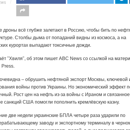
IEWS
е дроны всё глубже залетают в Россию, чтобы бить по нефт
ктуре. Столбы дыма от попаданий видны из космоса, а на
ких курортах выпадают токсичные дожди.
аёт "Хвиля", об этом пишет ABC News со ссылкой на матер
 Press.
 очевидна – обрушить нефтяной экспорт Москвы, ключевой 
вания войны против Украины. Но экономический эффект п
чный. Рост цен на нефть из-за войны с Ираном и связанное
е санкций США помогли пополнить кремлёвскую казну.
ние две недели украинские БПЛА четыре раза ударили по
рабатывающему заводу и экспортному терминалу в черно