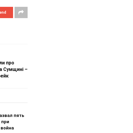
end
ли про
а Сумщині –
фейк
азвал пять
 при
 война