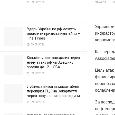
09.08.2026
SHARES
V
Украински
Удари України по рф можуть
инфрастру
посилити прихильників війни –
The Times
черноморс
09.08.2026
Как перед
Кількість постраждалих через
Associated
нічну атаку рф на Одещину
зросла до 12 – ОВА
Цель атак
09.08.2026
финансиро
неоднозна
Лубінець вимагає масштабної
ослаблени
перевірки ТЦК на Закарпатті
через порушення прав людини
За послед
09.08.2026
нефтепере