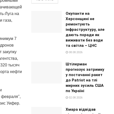
огромными
екачивающей
Окупанти на
ть-Луга на
Херсонщині не
и газа,
ремонтують
інфраструктуру, але
дають поради як
минимум 7
виживати без води
 дронов
та світла – ЦНС
 закупку
08.08.2026
гентства,
Штілерман
 320 тысяч
прогнозує затримку
порта нефти
у постачанні ракет
до Patriot на тлі
мирних зусиль США
и
по Україні
 февраля",
02.08.2026
рис Уифер.
Хмара відвідав