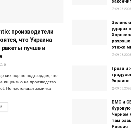
закончи
09.08.2026
Зеленск
ударах п
ntic: производители
Харьков
боятся, что Украина
разруше
 ракеты лучше и
этажа м
е
09.08.2026
0
Гроза и 
градусов
о сих пор не подтвердил, что
Украине 
не лицензию на производство
riot. Но настоящая заминка
09.08.2026
ВМС и С
RE
буровую
Черном 
там раз
Россия