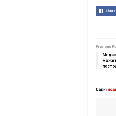
Share
Previous P
Медик
может
посто
Свіжі
нов