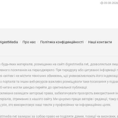
09.08.2026
DigestMedia
Про нас
Політика конфіденційності
Наші контакти
будь-яких матеріалів, розміщених на сайті digestmedia.net, дозволяється ли
ивного посилання на першоджерело. При передруку або цитуванні інформації 
х систем і не містити технічних обмежень, що унеможливлюють його індексаці
х порталів та інших веб-ресурсів важливо розміщувати таке посилання у підз
б читачі могли швидко перейти до оригінальної публікації.
окликане захищати авторські права, забезпечувати прозорість використання і
еріалів, отриманих з нашого сайту. Ми цінуємо працю авторів і редакції, тому
 усіх, хто використовує наші тексти у професійних чи інформаційних цілях.
stmedia.net залишає за собою право не поділяти думки, позиції чи висновки, 