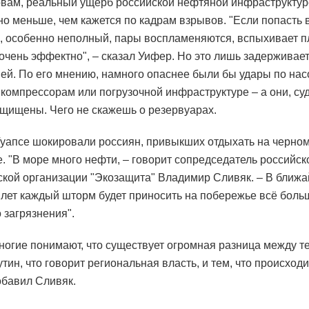
овам, реальный ущерб российской нефтяной инфраструктур
но меньше, чем кажется по кадрам взрывов. "Если попасть
, особенно неполный, пары воспламеняются, вспыхивает п
очень эффектно", – сказал Уифер. Но это лишь задерживает
ней. По его мнению, намного опаснее были бы удары по на
 компрессорам или погрузочной инфраструктуре – а они, суд
щищены. Чего не скажешь о резервуарах.
Туапсе шокировали россиян, привыкших отдыхать на черно
. "В море много нефти, – говорит сопредседатель российск
ской организации "Экозащита" Владимир Сливяк. – В ближ
 лет каждый шторм будет приносить на побережье всё боль
 загрязнения".
ногие понимают, что существует огромная разница между те
тин, что говорит региональная власть, и тем, что происход
добавил Сливяк.