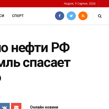
Неділя, 9 Серпня, 2026
СИ
СПОРТ
по нефти РФ
мль спасает
о
Онлайн новини