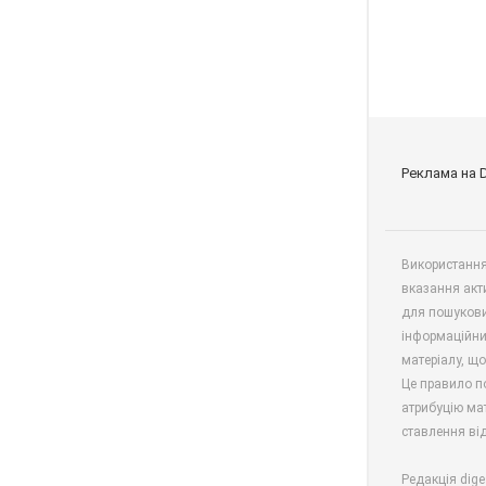
Реклама на 
Використання 
вказання акт
для пошукови
інформаційни
матеріалу, що
Це правило п
атрибуцію мат
ставлення від
Редакція dige