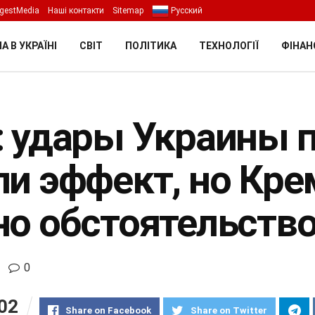
gestMedia
Наші контакти
Sitemap
Русский
А В УКРАЇНІ
СВІТ
ПОЛІТИКА
ТЕХНОЛОГІЇ
ФІНАН
: удары Украины 
ли эффект, но Кре
но обстоятельств
0
02
Share on Facebook
Share on Twitter