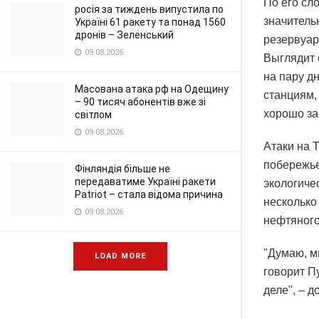
По его сл
росія за тиждень випустила по
значитель
Україні 61 ракету та понад 1560
дронів – Зеленський
резервуар
09.08.2026
Выглядит 
на пару д
Масована атака рф на Одещину
станциям,
– 90 тисяч абонентів вже зі
хорошо за
світлом
09.08.2026
Атаки на 
побережье
Фінляндія більше не
передаватиме Україні ракети
экологиче
Patriot – стала відома причина
несколько
09.08.2026
нефтяного
"Думаю, м
LOAD MORE
говорит Пу
деле", – 