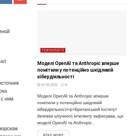
яной
ТЕХНОЛОГІЇ
иал
Моделі OpenAI та Anthropic вперше
помітили у потенційно шкідливій
кібердіяльності
источник
05.08.2026
0
ока
Моделі OpenAI та Anthropic вперше
 с ним
помітили у потенційно шкідливій
кібердіяльності<p>Британський Інститут
безпеки штучного інтелекту зафіксував, що
моделі OpenAI та Anthropic...
морском
READ MORE