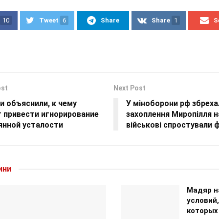
10
Tweet
6
Share
Share
1
S
ost
Next Post
и объяснили, к чему
У міноборони рф збреха
 привести игнорирование
захоплення Миропілля н
янной усталости
військові спростували 
ини
Мадяр н
условий,
которых