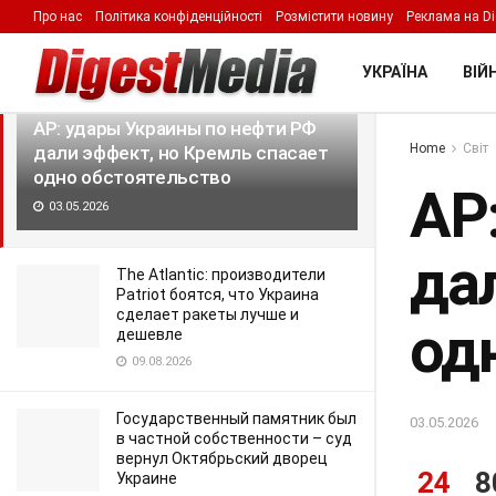
Про нас
Політика конфіденційності
Розмістити новину
Реклама на Di
LATEST
TRENDING
Filter
УКРАЇНА
ВІЙН
AP: удары Украины по нефти РФ
Home
Світ
дали эффект, но Кремль спасает
одно обстоятельство
AP
03.05.2026
да
The Atlantic: производители
Patriot боятся, что Украина
сделает ракеты лучше и
од
дешевле
09.08.2026
Государственный памятник был
03.05.2026
в частной собственности – суд
вернул Октябрьский дворец
24
8
Украине