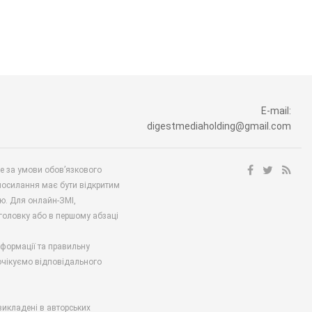
E-mail:
digestmediaholding@gmail.com
ше за умови обов’язкового
посилання має бути відкритим
ю. Для онлайн-ЗМІ,
аголовку або в першому абзаці
нформації та правильну
 очікуємо відповідального
викладені в авторських