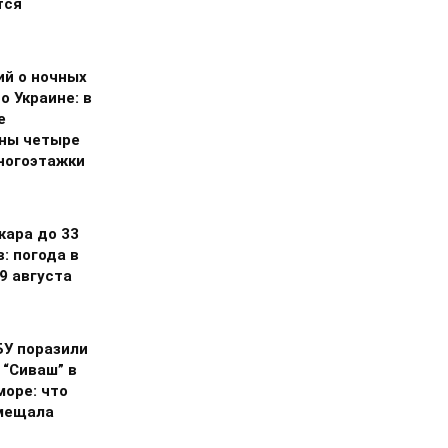
тся
ий о ночных
о Украине: в
е
ны четыре
ногоэтажки
жара до 33
: погода в
9 августа
БУ поразили
 “Сиваш” в
море: что
мещала