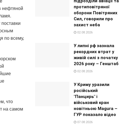
підрозділи авіації та
е
протиповітряної
 в нефтяной
оборони Повітряних
ламя.
Сил, говорили про
 поставки
захист неба
сосным
02.08.2026
я по всему,
У липні рф зазнала
рекордних втрат у
живій силі з початку
морском
2026 року – Генштаб
ой
02.08.2026
айшие
ше
У Криму уразили
російський
"Панцирь" і
м, что
військовий кран
новітньою Magura –
ит на самом
ГУР показало відео
07.08.2026