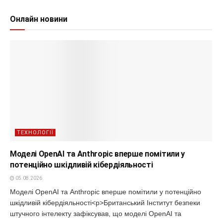
Онлайн новини
ТЕХНОЛОГІЇ
Моделі OpenAI та Anthropic вперше помітили у
потенційно шкідливій кібердіяльності
05.08.2026
Моделі OpenAI та Anthropic вперше помітили у потенційно
шкідливій кібердіяльності<p>Британський Інститут безпеки
штучного інтелекту зафіксував, що моделі OpenAI та