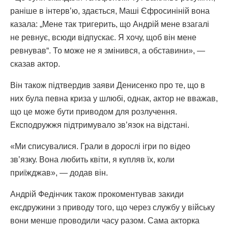
раніше в інтервʼю, здається, Маші Єфросиніній вона
казала: „Мене так тригерить, що Андрій мене взагалі
не ревнує, всюди відпускає. Я хочу, щоб він мене
ревнував“. То може не я змінився, а обставини», —
сказав актор.
Він також підтвердив заяви Денисенко про те, що в
них була певна криза у шлюбі, однак, актор не вважав,
що це може бути приводом для розлучення.
Експодружжя підтримувало звʼязок на відстані.
«Ми списувалися. Грали в дорослі ігри по відео
звʼязку. Вона любить квіти, я купляв їх, коли
приїжджав», — додав він.
Андрій Федінчик також прокоментував закиди
ексдружини з приводу того, що через службу у війську
вони менше проводили часу разом. Сама акторка