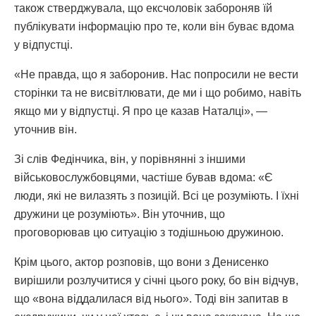
також стверджувала, що ексчоловік забороняв їй
публікувати інформацію про те, коли він буває вдома
у відпустці.
«Не правда, що я заборонив. Нас попросили не вести
сторінки та не висвітлювати, де ми і що робимо, навіть
якщо ми у відпустці. Я про це казав Наталці», —
уточнив він.
Зі слів Федінчика, він, у порівнянні з іншими
військовослужбовцями, частіше бував вдома: «Є
люди, які не вилазять з позицій. Всі це розуміють. І їхні
дружини це розуміють». Він уточнив, що
проговорював цю ситуацію з тодішньою дружиною.
Крім цього, актор розповів, що вони з Денисенко
вирішили розлучитися у січні цього року, бо він відчув,
що «вона віддалилася від нього». Тоді він запитав в