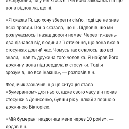
ексдружини, чи у неї хтось є, і чи вона закохана. На що
вона відповіла, що ні.
«Я сказав їй, що хочу зберегти сімʼю, тоді ще не знав
всієї правди. Вона сказала, що ні. Відповів, що ми
розлучаємось і назад дороги немає. Через тиждень-
два дізнався від людини з її оточення, що вона вже в
стосунках довгий час. Чомусь так склалось, що всі
знали, і навіть дружина того чоловіка. Я набрав його
дружину, вона підтвердила їх стосунки. Тоді я
зрозумів, що все інакше», — розповів він.
Федінчик зазначив, що ця ситуація стала
«бумерангом» для нього, адже свого часу він почав
стосунки з Денисенко, бувши рік у шлюбі з першою
дружиною Вікторією.
«Мій бумеранг наздогнав мене через 10 років», —
додав він.