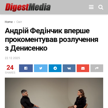
Home
Світ
Андрій Федінчик вперше
прокоментував розлучення
з Денисенко
22.12.2025
24
SHARES