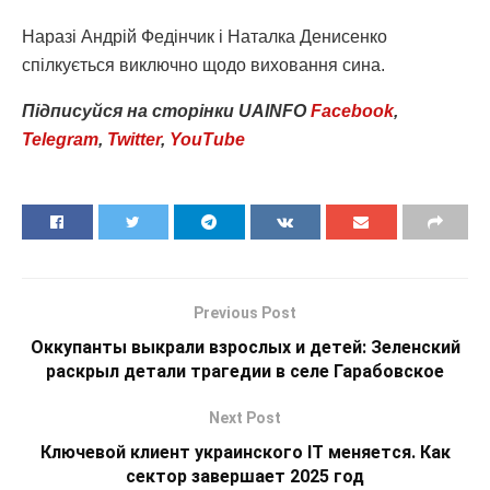
Наразі Андрій Федінчик і Наталка Денисенко
спілкується виключно щодо виховання сина.
Підписуйся
на
сторінки
UAINFO
Facebook
,
Telegram
,
Twitter
,
YouTube
Previous Post
Оккупанты выкрали взрослых и детей: Зеленский
раскрыл детали трагедии в селе Гарабовское
Next Post
Ключевой клиент украинского IT меняется. Как
сектор завершает 2025 год