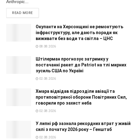
Anthropic...
READ MORE
Окупанти на Херсонщині не ремонтують
інфраструктуру, але дають поради як
виживати без води та світла – ЦНС
08.08.2026
Штілерман прогнозує затримку у
постачанні ракет до Patriot на тлі мирних
зусиль США по Україні
02.08.2026
Хмара відвідав підрозділи авіації та
протиповітряної оборони Повітряних Сил,
говорили про захист неба
02.08.2026
У липні рф зазнала рекордних втрат у живій
силі з початку 2026 року – Генштаб
02.08.2026