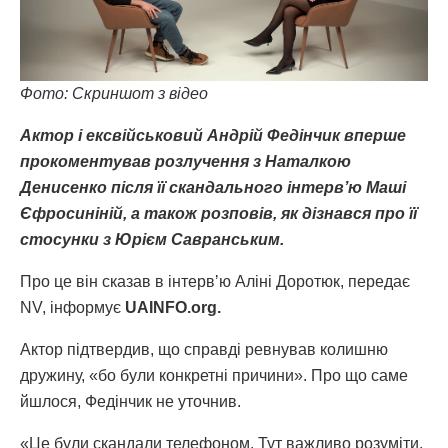
Фото: Скриншот з відео
Актор і ексвійськовий Андрій Федінчик вперше
прокоментував розлучення з Наталкою
Денисенко після її скандального інтервʼю Маші
Єфросиніній, а також розповів, як дізнався про її
стосунки з Юрієм Савранським.
Про це він сказав в інтервʼю Аліні Доротюк, передає
NV, інформує
UAINFO.org.
Актор підтвердив, що справді ревнував колишню
дружину, «бо були конкретні причини». Про що саме
йшлося, Федінчик не уточнив.
«Це були скандали телефоном. Тут важливо розуміти,