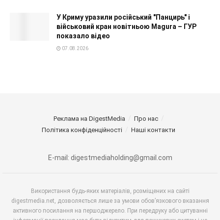
У Криму уразили російський "Панцирь" і
військовий кран новітньою Magura – ГУР
показало відео
07.08.2026
Реклама на DigestMedia
Про нас
Політика конфіденційності
Наші контакти
E-mail: digestmediaholding@gmail.com
Використання будь-яких матеріалів, розміщених на сайті
digestmedia.net, дозволяється лише за умови обов’язкового вказання
активного посилання на першоджерело. При передруку або цитуванні