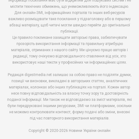
інформації посилання має бути відкритим для пошукових систем і не
містити технічних обмежень, що унеможливлюють його індексацію.
Для онлайн-ЗМІ, інформаційних порталів та інших веб-ресурсів
важливо розміщувати таке посилання у підзаголовку або в першому
абзаці матеріалу, щоб читачі могли швидко перейти до оригінальної
публікації.
Це правило покликане захищати авторські права, забезпечувати
прозорість використання інформації та правильну атрибуцію
матеріалів, отриманих з нашого сайту. Ми цінуємо працю авторів і
редакції, тому очікуємо відповідального ставлення від усіх, хто
використовує наші тексти у професійних чи інформаційних цілях.
Редакція digestmedia.net залишає за собою право не поділяти думки,
позиції чи висновки, викладені в авторських статтях, аналітичних
матеріалах, колонках або інших публікаціях на порталі. Кожен автор
несе повну відповідальність за власну точку зору та достовірність
поданої інформації. Ми також не відповідаємо за зміст матеріалів, які
були передруковані іншими ресурсами, ЗМІ чи платформами, оскільки
не можемо контролювати контекст, форму подачі або зміни, внесені
під час повторного використання матеріалів.
Copyright © 2020-2026 Новини України онлайн