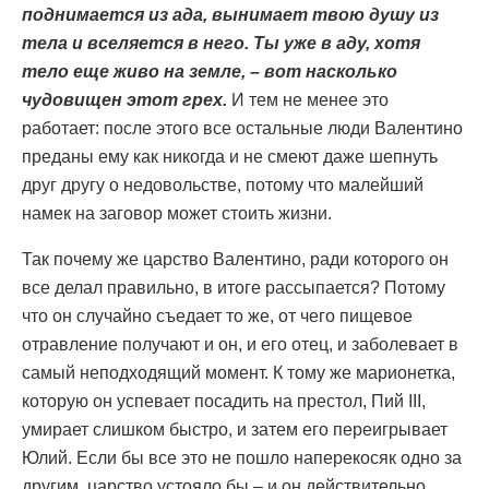
поднимается из ада, вынимает твою душу из
тела и вселяется в него. Ты уже в аду, хотя
тело еще живо на земле, – вот насколько
чудовищен этот грех.
И тем не менее это
работает: после этого все остальные люди Валентино
преданы ему как никогда и не смеют даже шепнуть
друг другу о недовольстве, потому что малейший
намек на заговор может стоить жизни.
Так почему же царство Валентино, ради которого он
все делал правильно, в итоге рассыпается? Потому
что он случайно съедает то же, от чего пищевое
отравление получают и он, и его отец, и заболевает в
самый неподходящий момент. К тому же марионетка,
которую он успевает посадить на престол, Пий III,
умирает слишком быстро, и затем его переигрывает
Юлий. Если бы все это не пошло наперекосяк одно за
другим, царство устояло бы – и он действительно