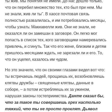
ты жив. Мы понятия не имели. До нас дошло только,
что он перебил множество тех, кто был при нем. Мы
не знали, жив ли ты". В хаосе почтовая связь
полностью развалилась, и им потребовались месяцы,
чтобы узнать: Макиавелли жив. Они не знали, не
оказался ли он замешан в заговоре. Он легко мог
попасть в список тех, кого заговорщики намеревались
привлечь, и сгинуть. Так что его жене, близким и детям
пришлось месяцами ждать, не зарезали ли и его. То,
что он уцелел, казалось им чудом.
Но это значило, что он своими глазами видел вот что:
ты встречаешь людей, прощаешь их, возобновляешь
клятвы дружбы – священные клятвы, данные в
соборе, – а потом истребляешь их за ужином,
нарушая законы гостеприимства.
Данте сказал бы,
что за такое ты совершаешь грех настолько
тяжкий, что ты не просто проклят. Дьявол