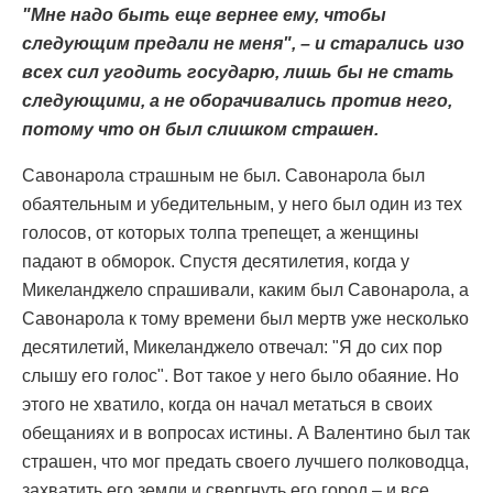
"Мне надо быть еще вернее ему, чтобы
следующим предали не меня", – и старались изо
всех сил угодить государю, лишь бы не стать
следующими, а не оборачивались против него,
потому что он был слишком страшен.
Савонарола страшным не был. Савонарола был
обаятельным и убедительным, у него был один из тех
голосов, от которых толпа трепещет, а женщины
падают в обморок. Спустя десятилетия, когда у
Микеланджело спрашивали, каким был Савонарола, а
Савонарола к тому времени был мертв уже несколько
десятилетий, Микеланджело отвечал: "Я до сих пор
слышу его голос". Вот такое у него было обаяние. Но
этого не хватило, когда он начал метаться в своих
обещаниях и в вопросах истины. А Валентино был так
страшен, что мог предать своего лучшего полководца,
захватить его земли и свергнуть его город – и все