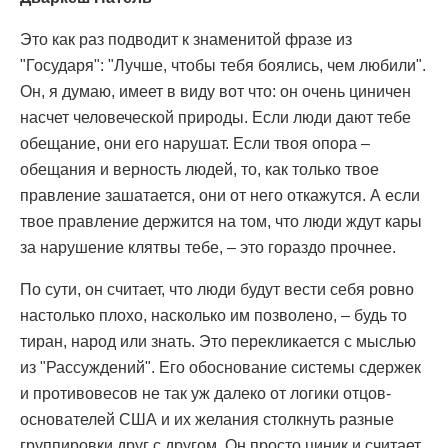
Это как раз подводит к знаменитой фразе из
"Государя": "Лучше, чтобы тебя боялись, чем любили".
Он, я думаю, имеет в виду вот что: он очень циничен
насчет человеческой природы. Если люди дают тебе
обещание, они его нарушат. Если твоя опора –
обещания и верность людей, то, как только твое
правление зашатается, они от него откажутся. А если
твое правление держится на том, что люди ждут кары
за нарушение клятвы тебе, – это гораздо прочнее.
По сути, он считает, что люди будут вести себя ровно
настолько плохо, насколько им позволено, – будь то
тиран, народ или знать. Это перекликается с мыслью
из "Рассуждений". Его обоснование системы сдержек
и противовесов не так уж далеко от логики отцов-
основателей США и их желания столкнуть разные
группировки друг с другом. Он просто циник и считает,