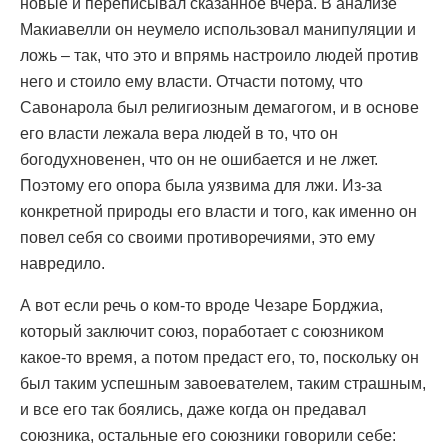
новые и переписывал сказанное вчера. В анализе
Макиавелли он неумело использовал манипуляции и
ложь – так, что это и впрямь настроило людей против
него и стоило ему власти. Отчасти потому, что
Савонарола был религиозным демагогом, и в основе
его власти лежала вера людей в то, что он
богодухновенен, что он не ошибается и не лжет.
Поэтому его опора была уязвима для лжи. Из-за
конкретной природы его власти и того, как именно он
повел себя со своими противоречиями, это ему
навредило.
А вот если речь о ком-то вроде Чезаре Борджиа,
который заключит союз, поработает с союзником
какое-то время, а потом предаст его, то, поскольку он
был таким успешным завоевателем, таким страшным,
и все его так боялись, даже когда он предавал
союзника, остальные его союзники говорили себе: