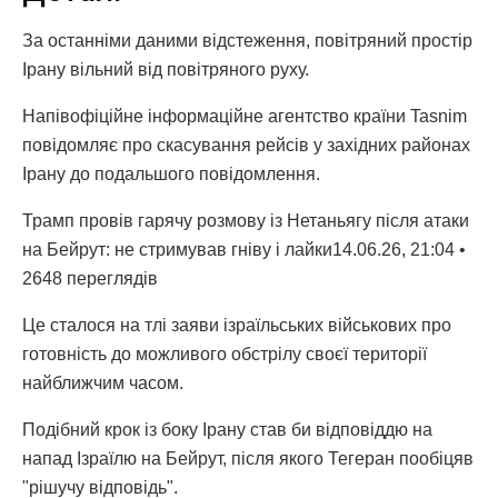
За останніми даними відстеження, повітряний простір
Ірану вільний від повітряного руху.
Напівофіційне інформаційне агентство країни Tasnim
повідомляє про скасування рейсів у західних районах
Ірану до подальшого повідомлення.
Трамп провів гарячу розмову із Нетаньягу після атаки
на Бейрут: не стримував гніву і лайки14.06.26, 21:04 •
2648 переглядiв
Це сталося на тлі заяви ізраїльських військових про
готовність до можливого обстрілу своєї території
найближчим часом.
Подібний крок із боку Ірану став би відповіддю на
напад Ізраїлю на Бейрут, після якого Тегеран пообіцяв
"рішучу відповідь".