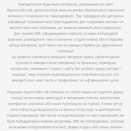
Використання будь-яких матеріалів, розміщених на сайті
digestmedia.net, дозволяється лише за умови обов’язкового вказання
активного посилання на першоджерело. При передруку або цитуванні
інформації посилання має бути відкритим для пошукових систем і не
містити технічних обмежень, що унеможливлюють його індексацію.
Для онлайн-ЗМІ, інформаційних порталів та інших веб-ресурсів
важливо розміщувати таке посилання у підзаголовку або в першому
абзаці матеріалу, щоб читачі могли швидко перейти до оригінальної
публікації.
Це правило покликане захищати авторські права, забезпечувати
прозорість використання інформації та правильну атрибуцію
матеріалів, отриманих з нашого сайту. Ми цінуємо працю авторів і
редакції, тому очікуємо відповідального ставлення від усіх, хто
використовує наші тексти у професійних чи інформаційних цілях.
Редакція digestmedia.net залишає за собою право не поділяти думки,
позиції чи висновки, викладені в авторських статтях, аналітичних
матеріалах, колонках або інших публікаціях на порталі. Кожен автор
несе повну відповідальність за власну точку зору та достовірність
поданої інформації. Ми також не відповідаємо за зміст матеріалів, які
були передруковані іншими ресурсами, ЗМІ чи платформами, оскільки
не можемо контролювати контекст, форму подачі або зміни, внесені