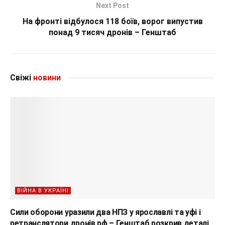
Next Post
На фронті відбулося 118 боїв, ворог випустив
понад 9 тисяч дронів – Генштаб
Свіжі
новини
ВІЙНА В УКРАЇНІ
Сили оборони уразили два НПЗ у ярославлі та уфі і
ретранслятори дронів рф – Генштаб розкрив деталі