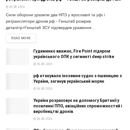
06.08.2026
Сили оборони уразили два НПЗ у ярославлі та уфі і
ретранслятори дронів рф - Генштаб розкрив
деталі<p>Генштаб ЗСУ підтвердив ураження...
READ MORE
Гудименко вважає, Fire Point лідером
українського ОПК у сегменті deep strike
06.08.2026
рф атакувала іноземне судно з пшеницею з
України, загинув український моряк
06.08.2026
Україна розраховує на допомогу Британії у
посиленні ППО, авіаційних спроможностей і
виробництві дронів
06.08.2026