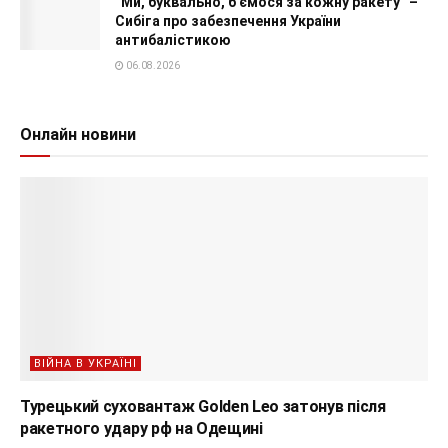
“Ми, буквально, б’ємося за кожну ракету” –
Сибіга про забезпечення України
антибалістикою
06.08.2026
Онлайн новини
ВІЙНА В УКРАЇНІ
Турецький суховантаж Golden Leo затонув після
ракетного удару рф на Одещині