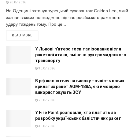
26.07.2026
На Одещині затонув турецький суховантаж Golden Leo, який
зазнав важких пошкоджень під час російського ракетного
удару тиждень тому. Про це...
READ MORE
У Львові п'ятеро госпіталізованих після
ракетної атаки, змінено рух громадського
транспорту
30.07.2026
В рф жаліються на високу точність нових
крилатих ракет AGM-188A, які ймовірно
використовують ЗСУ
26.07.2026
У Fire Point розповіли, хто платить за
розробку українських балістичних ракет
30.07.2026