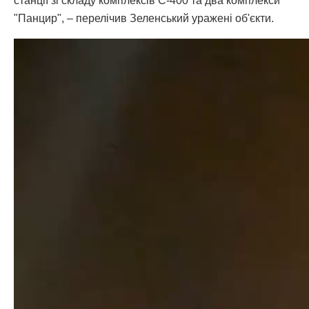
станції зі складу комплексів С-400 та два комплекси
"Панцир", – перелічив Зеленський уражені об'єкти.