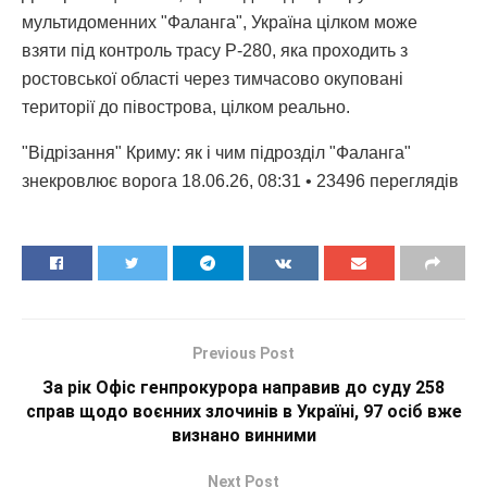
мультидоменних "Фаланга", Україна цілком може
взяти під контроль трасу Р-280, яка проходить з
ростовської області через тимчасово окуповані
території до півострова, цілком реально.
"Відрізання" Криму: як і чим підрозділ "Фаланга"
знекровлює ворога 18.06.26, 08:31 • 23496 переглядiв
Previous Post
За рік Офіс генпрокурора направив до суду 258
справ щодо воєнних злочинів в Україні, 97 осіб вже
визнано винними
Next Post