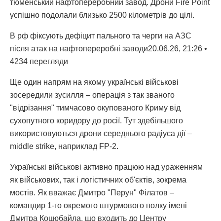
тюменський нафтопереробний завод. Дрони Fire Point
успішно подолали близько 2500 кілометрів до цілі.
В рф фіксують дефіцит пального та черги на АЗС
після атак на нафтопереробні заводи20.06.26, 21:26 •
4234 перегляди
Ще один напрям на якому українські військові
зосередили зусилля – операція з так званого
"відрізання" тимчасово окупованого Криму від
сухопутного коридору до росії. Тут здебільшого
використовуються дрони середнього радіуса дії –
middle strike, наприклад FP-2.
Українські військові активно працюю над ураженням
як військових, так і логістичних об'єктів, зокрема
мостів. Як вважає Дмитро "Перун" Філатов –
командир 1-го окремого штурмового полку імені
Дмитра Коцюбайла, що входить до Центру