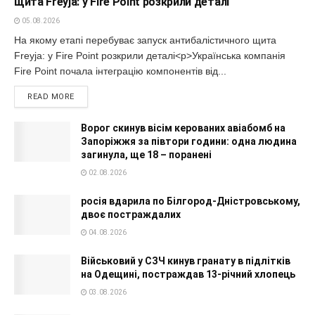
щита Freyja: у Fire Point розкрили деталі
05.08.2026
На якому етапі перебуває запуск антибалістичного щита
Freyja: у Fire Point розкрили деталі<p>Українська компанія
Fire Point почала інтеграцію компонентів від...
READ MORE
Ворог скинув вісім керованих авіабомб на
Запоріжжя за півтори години: одна людина
загинула, ще 18 – поранені
02.08.2026
росія вдарила по Білгород-Дністровському,
двоє постраждалих
04.08.2026
Військовий у СЗЧ кинув гранату в підлітків
на Одещині, постраждав 13-річний хлопець
03.08.2026