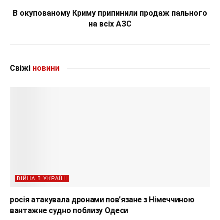
В окупованому Криму припинили продаж пального
на всіх АЗС
Свіжі
новини
ВІЙНА В УКРАЇНІ
росія атакувала дронами пов’язане з Німеччиною
вантажне судно поблизу Одеси