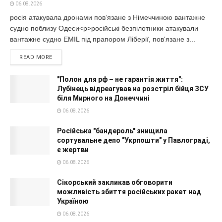
06.08.2026
росія атакувала дронами пов’язане з Німеччиною вантажне
судно поблизу Одеси<p>російські безпілотники атакували
вантажне судно EMIL під прапором Ліберії, пов'язане з...
READ MORE
"Полон для рф – не гарантія життя":
Лубінець відреагував на розстріл бійця ЗСУ
біля Мирного на Донеччині
06.08.2026
Російська "бандероль" знищила
сортувальне депо "Укрпошти" у Павлограді,
є жертви
06.08.2026
Сікорський закликав обговорити
можливість збиття російських ракет над
Україною
06.08.2026