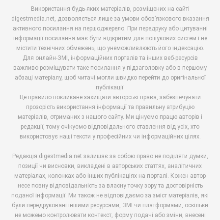
Використання будь-яких матеріалів, розміщених на сайті
digestmedia.net, дозволяється лише за умови обов’язкового вказання
активного посилання на першоджерело. При передруку або цитуванні
інформації посилання має бути відкритим для пошукових систем і не
містити технічних обмежень, що унеможливлюють його індексацію.
Для онлайн-ЗМІ, інформаційних порталів та інших веб-ресурсів
важливо розміщувати таке посилання у підзаголовку або в першому
абзаці матеріалу, щоб читачі могли швидко перейти до оригінальної
публікації.
Це правило покликане захищати авторські права, забезпечувати
прозорість використання інформації та правильну атрибуцію
матеріалів, отриманих з нашого сайту. Ми цінуємо працю авторів і
редакції, тому очікуємо відповідального ставлення від усіх, хто
використовує наші тексти у професійних чи інформаційних цілях.
Редакція digestmedia.net залишає за собою право не поділяти думки,
позиції чи висновки, викладені в авторських статтях, аналітичних
матеріалах, колонках або інших публікаціях на порталі. Кожен автор
несе повну відповідальність за власну точку зору та достовірність
поданої інформації. Ми також не відповідаємо за зміст матеріалів, які
були передруковані іншими ресурсами, ЗМІ чи платформами, оскільки
не можемо контролювати контекст, форму подачі або зміни, внесені